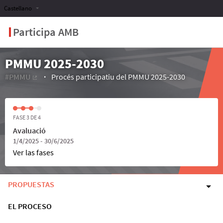
Castellano
Participa AMB
PMMU 2025-2030
#PMMU
Procés participatiu del PMMU 2025-2030
(Enlace externo)
FASE 3 DE 4
Avaluació
1/4/2025 - 30/6/2025
Ver las fases
PROPUESTAS
EL PROCESO