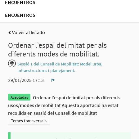
ENCUENTROS
ENCUENTROS
Volver al listado
Ordenar l’espai delimitat per als
diferents modes de mobilitat.
Sessió 1 del Consell de Mobilitat: Model urbà,
infraestructures i planejament.
29/01/2025 17:13
Denunciar
Ordenar l’espai delimitat per als diferents
Aceptadas
usos/modes de mobilitat Aquesta aportació ha estat
recollida en sessió del Consell de mobilitat
Resultados al filtrar por la categoría: Temes transversals
Temes transversals