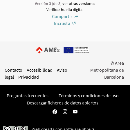
Versión 3
(de 3)
ver otras versiones
Verificar huella digital
Compartir
Incrusta
(Enlace externo)
© Àrea
Contacto
Accesibilidad
Aviso
Metropolitana de
legal
Privacidad
Barcelona
Preguntas frecuentes
Términos y condiciones de uso
Descargar ficheros de datos abiertos
Participa AMB en Facebook
Participa AMB en Instagram
Participa AMB en YouTube
Web creada con
software libre
.