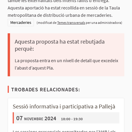
també les externalitats dels intents fallits d'entrega.
Aquesta aportació ha estat recollida en sessió de la Taula
metropolitana de distribució urbana de mercaderies.
Resultats al filtrar per la categoria: Mercaderies
Mercaderies
(modificat de
Temes transversals
per una administradora)
Aquesta proposta ha estat rebutjada
perquè:
La proposta entra en un nivell de detall que excedeix
l’abast d’aquest Pla.
TROBADES RELACIONADES:
Sessió informativa i participativa a Pallejà
07
novembre 2024
18:00 - 19:30
Les sessions presencials organitzades per l’AMB i els