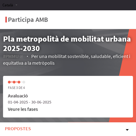
Català
Participa AMB
Pla metropolità de mobilitat urbana
2025-2030
#PMMU
Per una mobilitat sostenible, saludable, eficient i
(Enllaç extern)
equitativa a la metròpolis
FASE 3 DE 4
Avaluació
01-04-2025 - 30-06-2025
Veure les fases
PROPOSTES