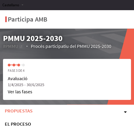
Castellano
Participa AMB
PMMU 2025-2030
#PMMU
Procés participatiu del PMMU 2025-2030
(Enlace externo)
FASE 3 DE 4
Avaluació
1/4/2025 - 30/6/2025
Ver las fases
PROPUESTAS
EL PROCESO