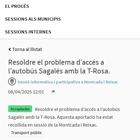
EL PROCÉS
SESSIONS ALS MUNICIPIS
SESSIONS INTERNES
Torna al llistat
Resoldre el problema d’accés a
l’autobús Sagalés amb la T-Rosa.
Sessió informativa i participativa a Montcada i Reixac
08/04/2025 12:01
Denúncia
Resoldre el problema d’accés a l’autobús
Acceptades
Sagalés amb la T-Rosa. Aquesta aportació ha estat
recollida en sessió de la Montcada i Reixac.
Resultats al filtrar per la categoria: Transport públic
Transport públic