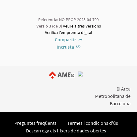
Referència: NO-PROP-2025-04-709
Versió 3
(de 3)
veure altres versions
Verifica l'empremta digital
Compartir
Incrusta
(Enllaç extern)
© Àrea
Metropolitana de
Barcelona
Preguntes freqüents
Termes i condicions d'ús
Descarrega els fitxers de dades obertes