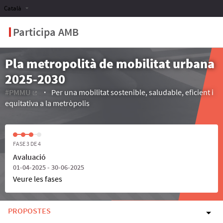
Català
Participa AMB
Pla metropolità de mobilitat urbana
2025-2030
#PMMU
Per una mobilitat sostenible, saludable, eficient i
(Enllaç extern)
equitativa a la metròpolis
FASE 3 DE 4
Avaluació
01-04-2025 - 30-06-2025
Veure les fases
PROPOSTES