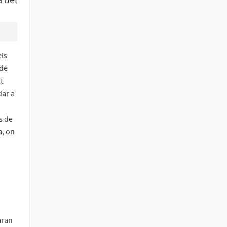
els
 de
t
dar a
s de
a, on
aran