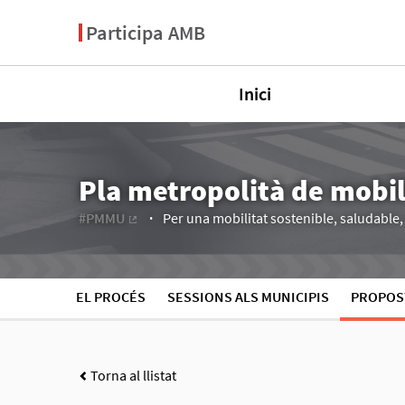
Participa AMB
Inici
Pla metropolità de mobi
#PMMU
Per una mobilitat sostenible, saludable, e
(Enllaç extern)
EL PROCÉS
SESSIONS ALS MUNICIPIS
PROPOS
Torna al llistat