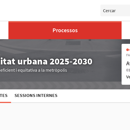
Cercar
Processos
FA
litat urbana 2025-2030
A
ficient i equitativa a la metròpolis
01
V
TES
SESSIONS INTERNES