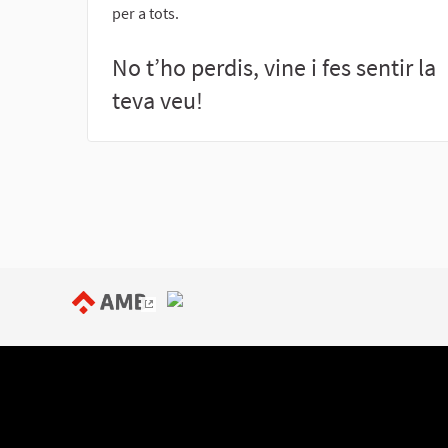
per a tots.
No t’ho perdis, vine i fes sentir la
teva veu!
(Enllaç extern)