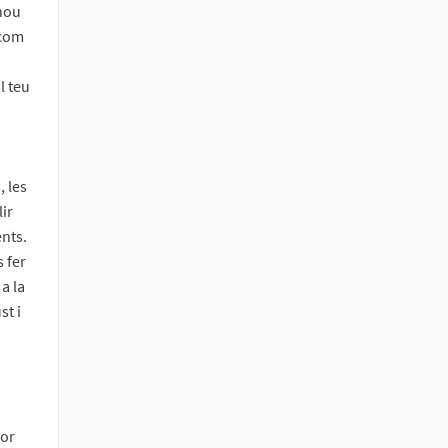
 nou
 com
l teu
, les
ir
ents.
 fer
 a la
st i
lor