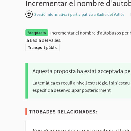
Incrementar el nombre d’autob
Sessió informativa i participativa a Badia del Vallès
Incrementar el nombre d’autobusos per ho
Acceptades
la Badia del Vallès.
Resultats al filtrar per la categoria: Transport públic
Transport públic
Aquesta proposta ha estat acceptada pe
La temàtica es recull a nivell estratègic, i si s'es
específic a desenvolupar posteriorment
TROBADES RELACIONADES:
Sessió informativa i participativa a Badi