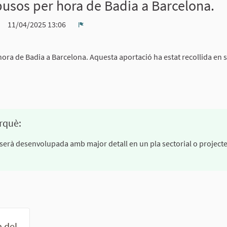
usos per hora de Badia a Barcelona.
11/04/2025 13:06
Denúncia
ra de Badia a Barcelona. Aquesta aportació ha estat recollida en 
rquè:
cau serà desenvolupada amb major detall en un pla sectorial o project
a del