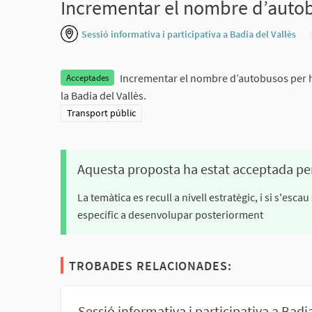
Incrementar el nombre d’autob
Sessió informativa i participativa a Badia del Vallès
Incrementar el nombre d’autobusos per ho
Acceptades
la Badia del Vallès.
Resultats al filtrar per la categoria: Transport públic
Transport públic
Aquesta proposta ha estat acceptada pe
La temàtica es recull a nivell estratègic, i si s'es
específic a desenvolupar posteriorment
TROBADES RELACIONADES:
Sessió informativa i participativa a Badi