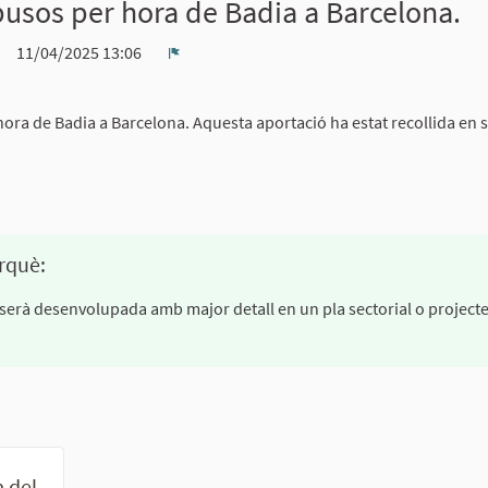
usos per hora de Badia a Barcelona.
11/04/2025 13:06
Denúncia
ra de Badia a Barcelona. Aquesta aportació ha estat recollida en 
rquè:
cau serà desenvolupada amb major detall en un pla sectorial o project
a del