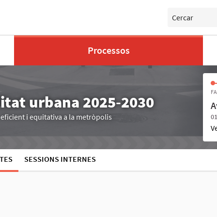
Cercar
Processos
FA
litat urbana 2025-2030
A
ficient i equitativa a la metròpolis
01
V
TES
SESSIONS INTERNES