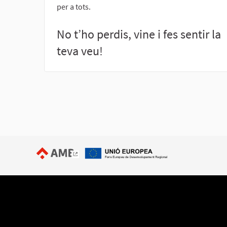
per a tots.
No t’ho perdis, vine i fes sentir la
teva veu!
(Enllaç extern)