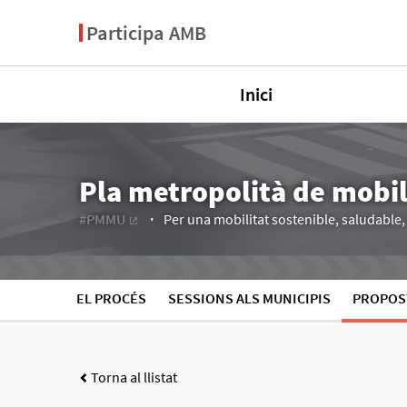
Participa AMB
Inici
Pla metropolità de mobi
#PMMU
Per una mobilitat sostenible, saludable, e
(Enllaç extern)
EL PROCÉS
SESSIONS ALS MUNICIPIS
PROPOS
Torna al llistat