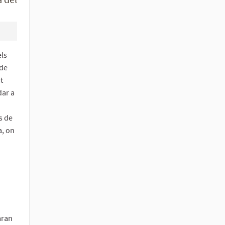
els
 de
t
dar a
s de
a, on
aran