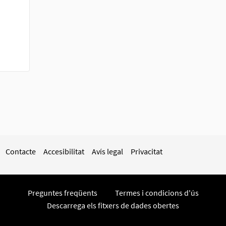
Contacte
Accesibilitat
Avís legal
Privacitat
Preguntes freqüents
Termes i condicions d'ús
Descarrega els fitxers de dades obertes