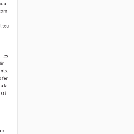
 nou
 com
l teu
, les
ir
ents.
 fer
 a la
st i
lor