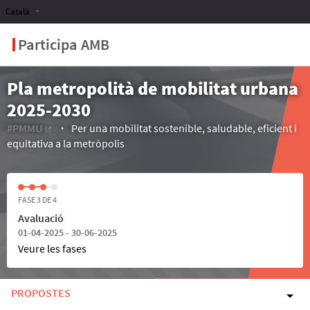
Català
Participa AMB
Pla metropolità de mobilitat urbana
2025-2030
#PMMU
Per una mobilitat sostenible, saludable, eficient i
(Enllaç extern)
equitativa a la metròpolis
FASE 3 DE 4
Avaluació
01-04-2025 - 30-06-2025
Veure les fases
PROPOSTES