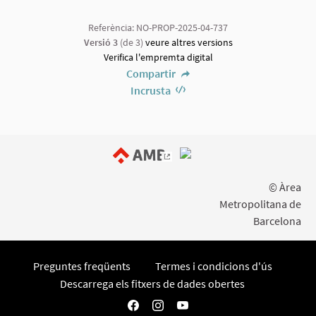
Referència: NO-PROP-2025-04-737
Versió 3
(de 3)
veure altres versions
Verifica l'empremta digital
Compartir
Incrusta
(Enllaç extern)
© Àrea
Metropolitana de
Barcelona
Preguntes freqüents
Termes i condicions d'ús
Descarrega els fitxers de dades obertes
Participa AMB a Facebook
Participa AMB a Instagram
Participa AMB a YouTube