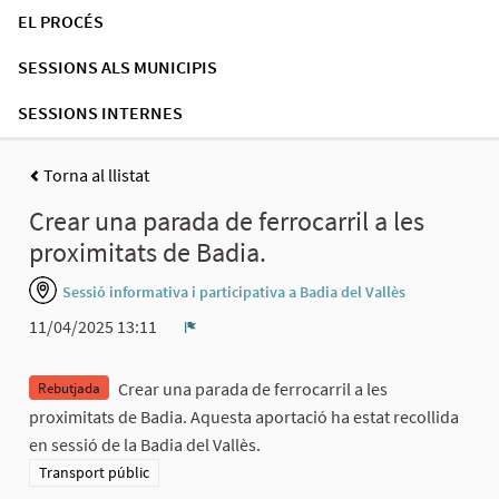
EL PROCÉS
SESSIONS ALS MUNICIPIS
SESSIONS INTERNES
Torna al llistat
Crear una parada de ferrocarril a les
proximitats de Badia.
Sessió informativa i participativa a Badia del Vallès
11/04/2025 13:11
Denúncia
Crear una parada de ferrocarril a les
Rebutjada
proximitats de Badia. Aquesta aportació ha estat recollida
en sessió de la Badia del Vallès.
Resultats al filtrar per la categoria: Transport públic
Transport públic