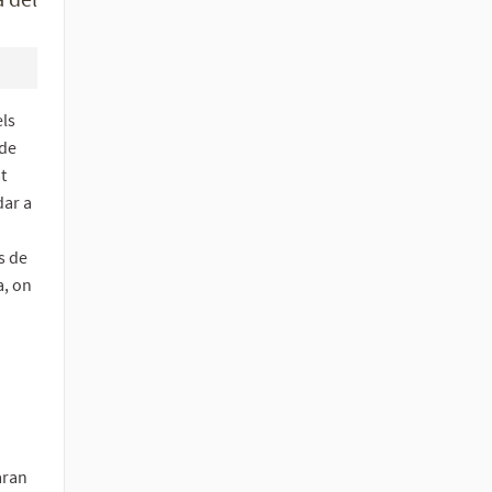
els
 de
t
dar a
s de
a, on
aran