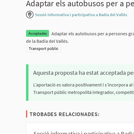
Adaptar els autobusos per a p
Sessió informativa i participativa a Badia del Vallès
Adaptar els autobusos per a persones gra
Acceptades
de la Badia del Vallès.
Resultats al filtrar per la categoria: Transport públic
Transport públic
Aquesta proposta ha estat acceptada pe
L’aportació es valora positivament i s’incorpora al
Transport públic metropolità integrador, competitiu,
TROBADES RELACIONADES:
Sessió informativa i participativa a Badi