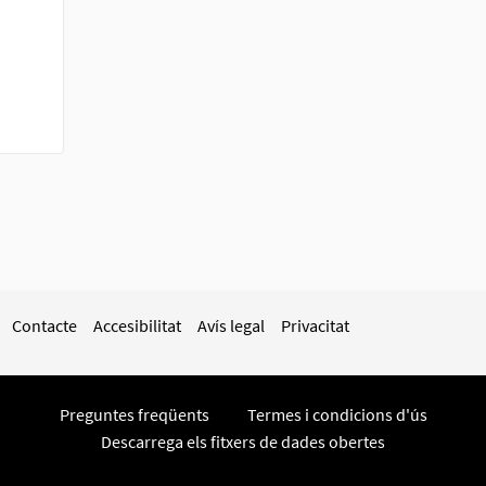
Contacte
Accesibilitat
Avís legal
Privacitat
Preguntes freqüents
Termes i condicions d'ús
Descarrega els fitxers de dades obertes