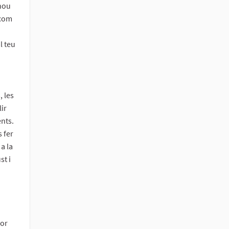
 nou
 com
l teu
, les
ir
ents.
 fer
 a la
st i
lor