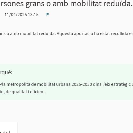
ersones grans o amb mobilitat reduïda.
11/04/2025 13:15
Denúncia
ns o amb mobilitat reduïda. Aquesta aportació ha estat recollida e
rquè:
 Pla metropolità de mobilitat urbana 2025-2030 dins l’eix estratègic 
 de qualitat i eficient.
a del