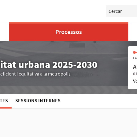
Cercar
Processos
FA
litat urbana 2025-2030
A
ficient i equitativa a la metròpolis
01
V
TES
SESSIONS INTERNES