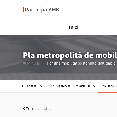
Participa AMB
Inici
Pla metropolità de mobi
#PMMU
Per una mobilitat sostenible, saludable, e
(Enllaç extern)
EL PROCÉS
SESSIONS ALS MUNICIPIS
PROPOS
Torna al llistat