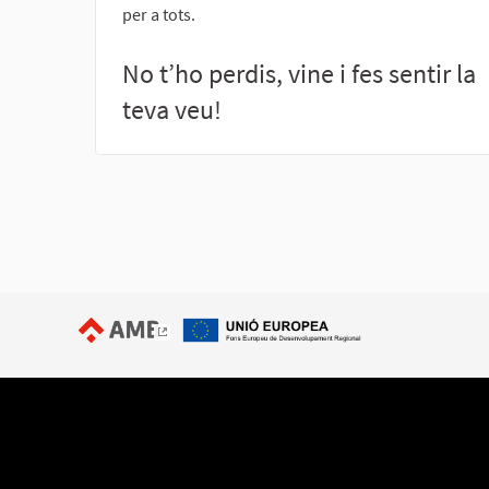
per a tots.
No t’ho perdis, vine i fes sentir la
teva veu!
(Enllaç extern)