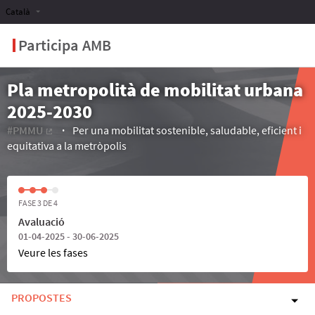
Català
Participa AMB
Pla metropolità de mobilitat urbana
2025-2030
#PMMU
Per una mobilitat sostenible, saludable, eficient i
(Enllaç extern)
equitativa a la metròpolis
FASE 3 DE 4
Avaluació
01-04-2025 - 30-06-2025
Veure les fases
PROPOSTES