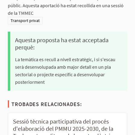
públic. Aquesta aportació ha estat recollida en una sessió
de la TMMEC
Resultats al filtrar per la categoria: Transport privat
Transport privat
Aquesta proposta ha estat acceptada
perquè:
La temàtica es recull a nivell estratègic, i si s'escau
serà desenvolupada amb major detall en un pla
sectorial o projecte específic a desenvolupar
posteriorment
TROBADES RELACIONADES:
Sessió tècnica participativa del procés
d'elaboració del PMMU 2025-2030, de la