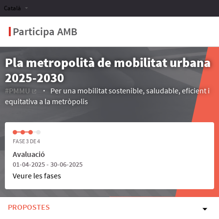
Català
Participa AMB
Pla metropolità de mobilitat urbana
2025-2030
#PMMU
Per una mobilitat sostenible, saludable, eficient i
(Enllaç extern)
equitativa a la metròpolis
FASE 3 DE 4
Avaluació
01-04-2025 - 30-06-2025
Veure les fases
PROPOSTES