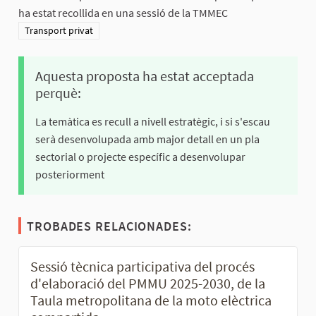
ha estat recollida en una sessió de la TMMEC
Resultats al filtrar per la categoria: Transport privat
Transport privat
Aquesta proposta ha estat acceptada
perquè:
La temàtica es recull a nivell estratègic, i si s'escau
serà desenvolupada amb major detall en un pla
sectorial o projecte específic a desenvolupar
posteriorment
TROBADES RELACIONADES:
Sessió tècnica participativa del procés
d'elaboració del PMMU 2025-2030, de la
Taula metropolitana de la moto elèctrica