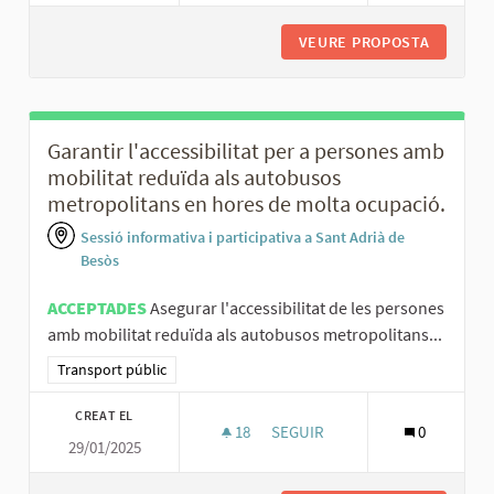
VEURE PROPOSTA
RENOVAR
Garantir l'accessibilitat per a persones amb
mobilitat reduïda als autobusos
metropolitans en hores de molta ocupació.
Sessió informativa i participativa a Sant Adrià de
Besòs
ACCEPTADES
Asegurar l'accessibilitat de les persones
amb mobilitat reduïda als autobusos metropolitans...
Resultats al filtrar per la categoria: Transport públic
Transport públic
CREAT EL
18
18 SEGUIDORES
SEGUIR
0
29/01/2025
GARANTIR L'ACCESSIBILITAT 