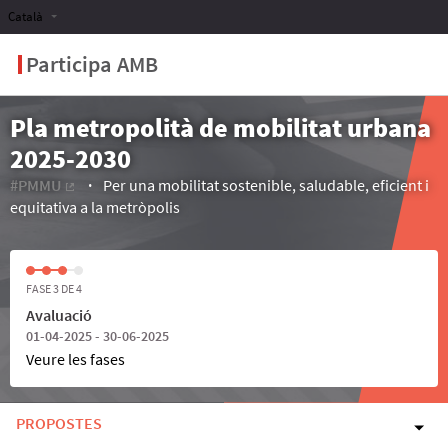
Català
Participa AMB
Pla metropolità de mobilitat urbana
2025-2030
#PMMU
Per una mobilitat sostenible, saludable, eficient i
(Enllaç extern)
equitativa a la metròpolis
FASE 3 DE 4
Avaluació
01-04-2025 - 30-06-2025
Veure les fases
PROPOSTES