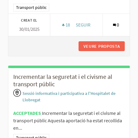
Resultats al filtrar per la categoria: Transport públic
Transport públic
CREAT EL
18
18 SEGUIDORES
SEGUIR
0
30/01/2025
INCORPORAR MOTORS D’HIDROG
VEURE PROPOSTA
INCORPO
Incrementar la seguretat i el civisme al
transport públic
Sessió informativa i participativa a l'Hospitalet de
Llobregat
ACCEPTADES
Incrementar la seguretat i el civisme al
transport públic Aquesta aportació ha estat recollida
en...
Resultats al filtrar per la categoria: Transport públic
Transport públic