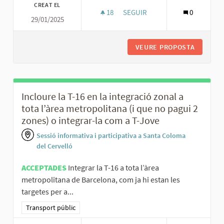
CREAT EL
18
18 SEGUIDORES
SEGUIR
0
29/01/2025
MILLORAR LA FIABILITAT HORÀR
VEURE PROPOSTA
MILLORA
Incloure la T-16 en la integració zonal a
tota l’àrea metropolitana (i que no pagui 2
zones) o integrar-la com a T-Jove
Sessió informativa i participativa a Santa Coloma
del Cervelló
ACCEPTADES
Integrar la T-16 a tota l’àrea
metropolitana de Barcelona, com ja hi estan les
targetes per a...
Resultats al filtrar per la categoria: Transport públic
Transport públic