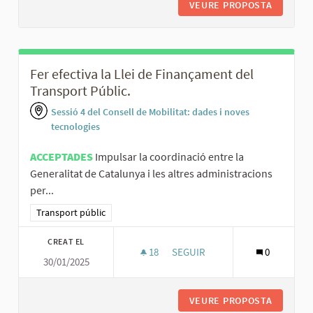
VEURE PROPOSTA
IMPLEME
Fer efectiva la Llei de Finançament del
Transport Públic.
Sessió 4 del Consell de Mobilitat: dades i noves
tecnologies
ACCEPTADES
Impulsar la coordinació entre la
Generalitat de Catalunya i les altres administracions
per...
Resultats al filtrar per la categoria: Transport públic
Transport públic
CREAT EL
18
18 SEGUIDORES
SEGUIR
0
30/01/2025
FER EFECTIVA LA LLEI DE FIN
VEURE PROPOSTA
FER EFE