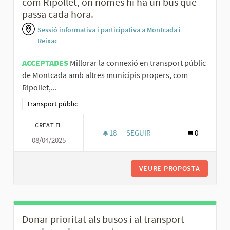
com Ripollet, on només hi ha un bus que
passa cada hora.
Sessió informativa i participativa a Montcada i
Reixac
ACCEPTADES
Millorar la connexió en transport públic
de Montcada amb altres municipis propers, com
Ripollet,...
Resultats al filtrar per la categoria: Transport públic
Transport públic
CREAT EL
18
18 SEGUIDORES
SEGUIR
0
08/04/2025
MILLORAR LA CONNEXIÓ EN TR
VEURE PROPOSTA
MILLORA
Donar prioritat als busos i al transport