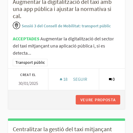
Augmentar la digitalització del taxi amb
una app pública i ajustar la normativa si
cal.
Sessió 3 del Consell de Mobilitat: transport públic
ACCEPTADES
Augmentar la digitalització del sector
del taxi mitjançant una aplicació pública i, si es
detecta...
Resultats al filtrar per la categoria: Transport públic
Transport públic
CREAT EL
18
18 SEGUIDORES
SEGUIR
0
30/01/2025
AUGMENTAR LA DIGITALITZACIÓ 
VEURE PROPOSTA
AUGMENT
Centralitzar la gestió del taxi mitjançant