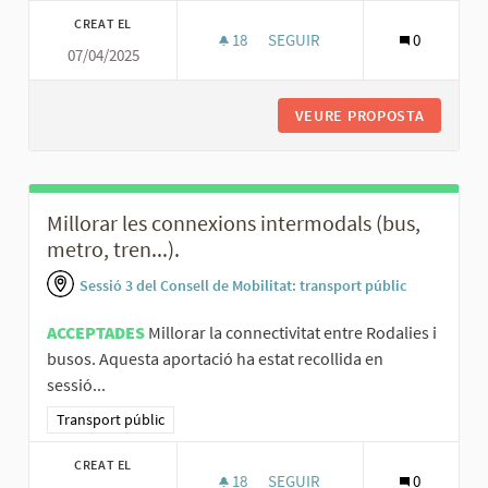
CREAT EL
18
18 SEGUIDORES
SEGUIR
0
07/04/2025
AUGMENTAR LA FREQÜÈNCIA I I
VEURE PROPOSTA
AUGMENT
Millorar les connexions intermodals (bus,
metro, tren...).
Sessió 3 del Consell de Mobilitat: transport públic
ACCEPTADES
Millorar la connectivitat entre Rodalies i
busos. Aquesta aportació ha estat recollida en
sessió...
Resultats al filtrar per la categoria: Transport públic
Transport públic
CREAT EL
18
18 SEGUIDORES
SEGUIR
0