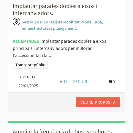
Implantar parades dobles a eixos i
intercanviadors.
Sessió 1 del Consell de Mobilitat: Model urbà,
infraestructures i planejament.
ACCEPTADES
Implantar parades dobles a eixos
principals i intercanviadors per millorar
l'accessibilitat i la...
Resultats al filtrar per la categoria: Transport públic
Transport públic
CREAT EL
18
18 SEGUIDORES
SEGUIR
0
29/01/2025
IMPLANTAR PARADES DOBLES A 
VEURE PROPOSTA
IMPLANT
Ampliar la freqüència de busos en hores