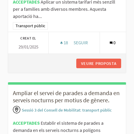
ACCEPTADES
Aplicar un sistema tarifari més senzill
per a famílies amb diversos membres. Aquesta
aportació ha...
Resultats al filtrar per la categoria: Transport públic
Transport públic
CREAT EL
18
18 SEGUIDORES
SEGUIR
0
29/01/2025
SIMPLIFICAR EL SISTEMA TARIF
VEURE PROPOSTA
SIMPLIF
Ampliar el servei de parades a demanda en
serveis nocturns per motius de gènere.
Sessió 3 del Consell de Mobilitat: transport públic
ACCEPTADES
Establir el sistema de parades a
demanda en els serveis nocturns a polígons