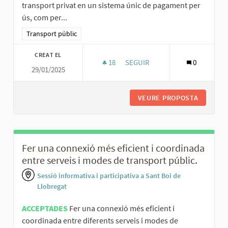
transport privat en un sistema únic de pagament per
ús, com per...
Resultats al filtrar per la categoria: Transport públic
Transport públic
CREAT EL
18
18 SEGUIDORES
SEGUIR
0
29/01/2025
INTEGRAR EL TRANSPORT PÚBLI
VEURE PROPOSTA
INTEGRA
Fer una connexió més eficient i coordinada
entre serveis i modes de transport públic.
Sessió informativa i participativa a Sant Boi de
Llobregat
ACCEPTADES
Fer una connexió més eficient i
coordinada entre diferents serveis i modes de