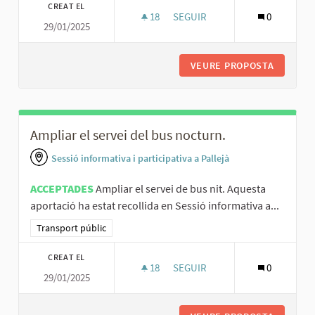
CREAT EL
18
18 SEGUIDORES
SEGUIR
0
29/01/2025
INCLOURE LA T-16 EN LA INTEG
VEURE PROPOSTA
INCLOUR
Ampliar el servei del bus nocturn.
Sessió informativa i participativa a Pallejà
ACCEPTADES
Ampliar el servei de bus nit. Aquesta
aportació ha estat recollida en Sessió informativa a...
Resultats al filtrar per la categoria: Transport públic
Transport públic
CREAT EL
18
18 SEGUIDORES
SEGUIR
0
29/01/2025
AMPLIAR EL SERVEI DEL BUS N