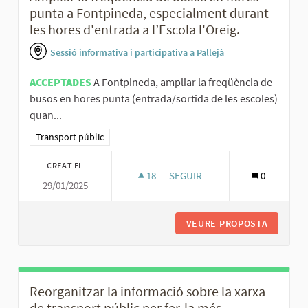
punta a Fontpineda, especialment durant
les hores d'entrada a l’Escola l'Oreig.
Sessió informativa i participativa a Pallejà
ACCEPTADES
A Fontpineda, ampliar la freqüència de
busos en hores punta (entrada/sortida de les escoles)
quan...
Resultats al filtrar per la categoria: Transport públic
Transport públic
CREAT EL
18
18 SEGUIDORES
SEGUIR
0
29/01/2025
AMPLIAR LA FREQÜÈNCIA DE BU
VEURE PROPOSTA
AMPLIAR
Reorganitzar la informació sobre la xarxa
de transport públic per fer-la més