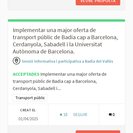
VEURE PROPOSTA
AMPLIAR
Implementar una major oferta de
transport públic de Badia cap a Barcelona,
Cerdanyola, Sabadell i la Universitat
Autònoma de Barcelona.
Sessió informativa i participativa a Badia del Vallès
ACCEPTADES
Implementar una major oferta de
transport públic de Badia cap a Barcelona,
Cerdanyola, Sabadell i...
Resultats al filtrar per la categoria: Transport públic
Transport públic
CREAT EL
18
18 SEGUIDORES
SEGUIR
0
01/04/2025
IMPLEMENTAR UNA MAJOR OFER