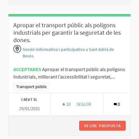
Apropar el transport públic als polígons
industrials per garantir la seguretat de les
dones.
Sessió informativa i participativa a Sant Adrià de
Besòs
ACCEPTADES
Apropar el transport públic als polígons
industrials, millorant l’accessibilitat i seguretat,...
Resultats al filtrar per la categoria: Transport públic
Transport públic
CREAT EL
18
18 SEGUIDORES
SEGUIR
0
29/01/2025
APROPAR EL TRANSPORT PÚBLI
VEURE PROPOSTA
APROPAR