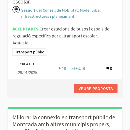
escolar.
Sessió 1 del Consell de Mobilitat: Model urbà,
infraestructures i planejament.
ACCEPTADES
Crear estacions de busos i espais de
regulació específics per al transport escolar.
Aquesta...
Resultats al filtrar per la categoria: Transport públic
Transport públic
CREAT EL
18
18 SEGUIDORES
SEGUIR
0
29/01/2025
CREAR ESTACIONS DE BUSOS I 
VEURE PROPOSTA
CREAR E
Millorar la connexió en transport públic de
Montcada amb altres municipis propers,