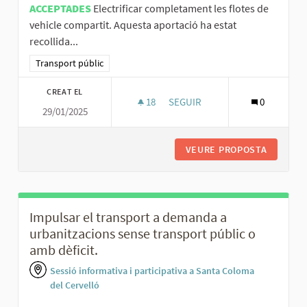
ACCEPTADES
Electrificar completament les flotes de
vehicle compartit. Aquesta aportació ha estat
recollida...
Resultats al filtrar per la categoria: Transport públic
Transport públic
CREAT EL
18
18 SEGUIDORES
SEGUIR
0
29/01/2025
ELECTRIFICAR LES FLOTES DE 
VEURE PROPOSTA
ELECTRI
Impulsar el transport a demanda a
urbanitzacions sense transport públic o
amb dèficit.
Sessió informativa i participativa a Santa Coloma
del Cervelló