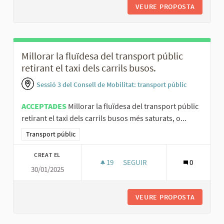
VEURE PROPOSTA
GARANTI
Millorar la fluïdesa del transport públic
retirant el taxi dels carrils busos.
Sessió 3 del Consell de Mobilitat: transport públic
ACCEPTADES
Millorar la fluïdesa del transport públic
retirant el taxi dels carrils busos més saturats, o...
Resultats al filtrar per la categoria: Transport públic
Transport públic
CREAT EL
19
19 SEGUIDORES
SEGUIR
0
30/01/2025
MILLORAR LA FLUÏDESA DEL TR
VEURE PROPOSTA
MILLORA