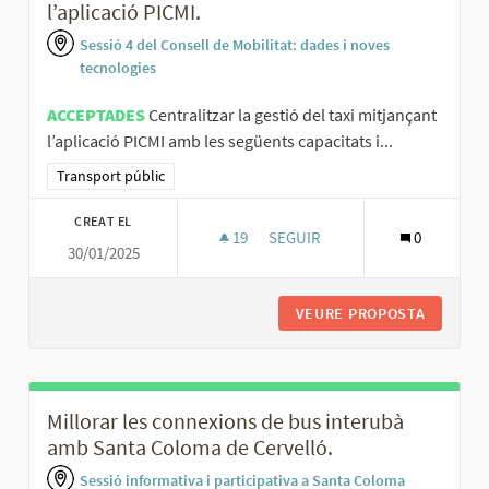
l’aplicació PICMI.
Sessió 4 del Consell de Mobilitat: dades i noves
tecnologies
ACCEPTADES
Centralitzar la gestió del taxi mitjançant
l’aplicació PICMI amb les següents capacitats i...
Resultats al filtrar per la categoria: Transport públic
Transport públic
CREAT EL
19
19 SEGUIDORES
SEGUIR
0
30/01/2025
CENTRALITZAR LA GESTIÓ DEL T
VEURE PROPOSTA
CENTRAL
Millorar les connexions de bus interubà
amb Santa Coloma de Cervelló.
Sessió informativa i participativa a Santa Coloma