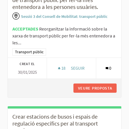
entenedora a les persones usuàries.
Sessió 3 del Consell de Mobilitat: transport públic
ACCEPTADES
Reorganitzar la informació sobre la
xarxa de transport públic per fer-la més entenedora a
les...
Resultats al filtrar per la categoria: Transport públic
Transport públic
CREAT EL
18
18 SEGUIDORES
SEGUIR
0
30/01/2025
REORGANITZAR LA INFORMACIÓ
VEURE PROPOSTA
REORGAN
Crear estacions de busos i espais de
regulació específics per al transport