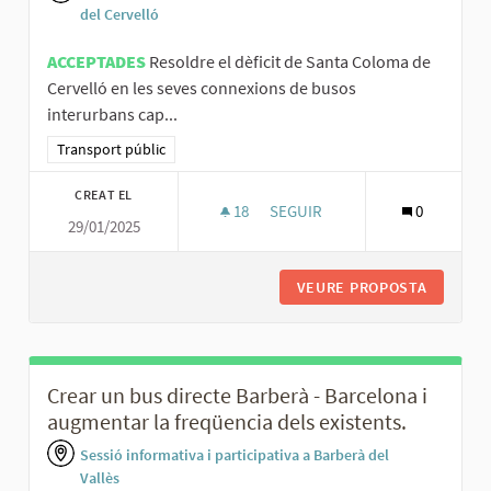
del Cervelló
ACCEPTADES
Resoldre el dèficit de Santa Coloma de
Cervelló en les seves connexions de busos
interurbans cap...
Resultats al filtrar per la categoria: Transport públic
Transport públic
CREAT EL
18
18 SEGUIDORES
SEGUIR
0
29/01/2025
MILLORAR LES CONNEXIONS DE
VEURE PROPOSTA
MILLORA
Crear un bus directe Barberà - Barcelona i
augmentar la freqüencia dels existents.
Sessió informativa i participativa a Barberà del
Vallès