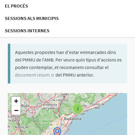
EL PROCÉS
SESSIONS ALS MUNICIPIS
SESSIONS INTERNES
Aquestes propostes han d'estar emmarcades dins
del PMMU de l'AMB. Per veure quin tipus d'accions es
poden contemplar, et recomanem consultar el
document resum
del PMMU anterior.
(Enllaç extern)
El següent element és un mapa que presenta els components d'aq
+
−
2