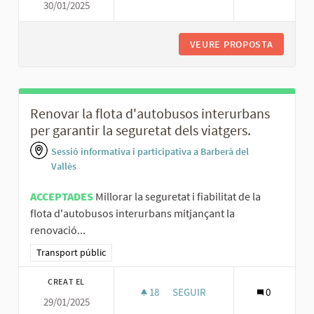
30/01/2025
MILLORAR LES CONNEXIONS INT
VEURE PROPOSTA
MILLORA
Renovar la flota d'autobusos interurbans
per garantir la seguretat dels viatgers.
Sessió informativa i participativa a Barberà del
Vallès
ACCEPTADES
Millorar la seguretat i fiabilitat de la
flota d'autobusos interurbans mitjançant la
renovació...
Resultats al filtrar per la categoria: Transport públic
Transport públic
CREAT EL
18
18 SEGUIDORES
SEGUIR
0
29/01/2025
RENOVAR LA FLOTA D'AUTOBUS