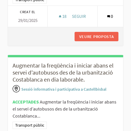
CREAT EL
18
18 SEGUIDORES
SEGUIR
0
29/01/2025
INCREMENTAR LA SEGURETAT I 
VEURE PROPOSTA
INCREME
Augmentar la freqüència i iniciar abans el
servei d’autobusos des de la urbanització
Costablanca en dia laborable.
Sessió informativa i participativa a Castellbisbal
ACCEPTADES
Augmentar la freqüència i iniciar abans
el servei d’autobusos des de la urbanització
Costablanca...
Resultats al filtrar per la categoria: Transport públic
Transport públic