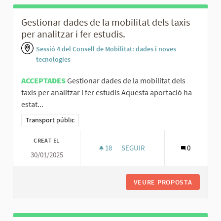
Gestionar dades de la mobilitat dels taxis
per analitzar i fer estudis.
Sessió 4 del Consell de Mobilitat: dades i noves
tecnologies
ACCEPTADES
Gestionar dades de la mobilitat dels
taxis per analitzar i fer estudis Aquesta aportació ha
estat...
Resultats al filtrar per la categoria: Transport públic
Transport públic
CREAT EL
18
18 SEGUIDORES
SEGUIR
0
30/01/2025
GESTIONAR DADES DE LA MOBILI
VEURE PROPOSTA
GESTION