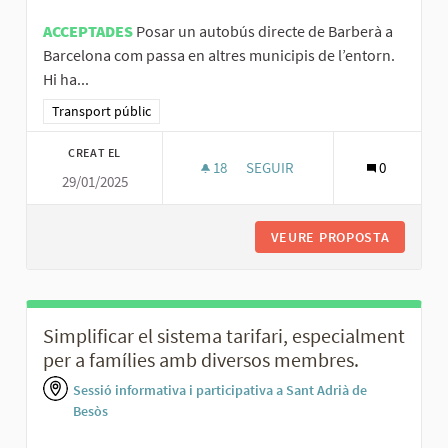
ACCEPTADES
Posar un autobús directe de Barberà a
Barcelona com passa en altres municipis de l’entorn.
Hi ha...
Resultats al filtrar per la categoria: Transport públic
Transport públic
CREAT EL
18
18 SEGUIDORES
SEGUIR
0
29/01/2025
CREAR UN BUS DIRECTE BARBE
VEURE PROPOSTA
CREAR U
Simplificar el sistema tarifari, especialment
per a famílies amb diversos membres.
Sessió informativa i participativa a Sant Adrià de
Besòs