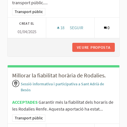
transport públic....
Resultats al filtrar per la categoria: Transport públic
Transport públic
CREAT EL
18
18 SEGUIDORES
SEGUIR
0
01/04/2025
FER UNA CONNEXIÓ MÉS EFICIE
VEURE PROPOSTA
FER UNA
Millorar la fiabilitat horària de Rodalies.
Sessió informativa i participativa a Sant Adrià de
Besòs
ACCEPTADES
Garantir més la fiabilitat dels horaris de
les Rodalies Renfe. Aquesta aportació ha estat...
Resultats al filtrar per la categoria: Transport públic
Transport públic