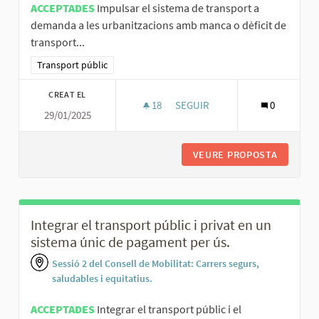
ACCEPTADES
Impulsar el sistema de transport a
demanda a les urbanitzacions amb manca o dèficit de
transport...
Resultats al filtrar per la categoria: Transport públic
Transport públic
CREAT EL
18
18 SEGUIDORES
SEGUIR
0
29/01/2025
IMPULSAR EL TRANSPORT A DE
VEURE PROPOSTA
IMPULSA
Integrar el transport públic i privat en un
sistema únic de pagament per ús.
Sessió 2 del Consell de Mobilitat: Carrers segurs,
saludables i equitatius.
ACCEPTADES
Integrar el transport públic i el