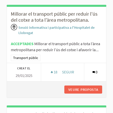
Millorar el transport públic per reduir l’ús
del cotxe a tota l’àrea metropolitana.
Sessió informativa i participativa a l'Hospitalet de
Llobregat
ACCEPTADES
Millorar el transport públic a tota l’àrea
metropolitana per reduir l’ús del cotxe i afavorir la...
Resultats al filtrar per la categoria: Transport públic
Transport públic
CREAT EL
18
18 SEGUIDORES
SEGUIR
0
29/01/2025
MILLORAR EL TRANSPORT PÚBLI
VEURE PROPOSTA
MILLORA