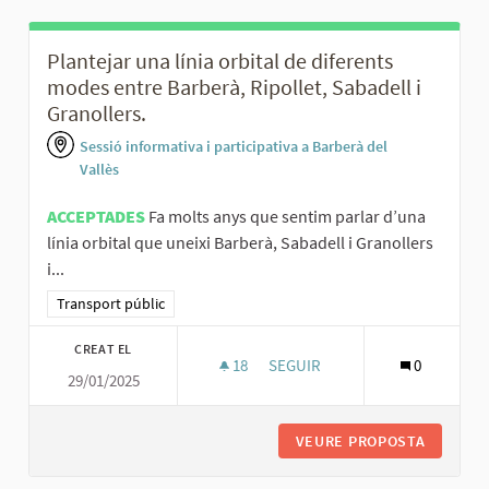
Plantejar una línia orbital de diferents
modes entre Barberà, Ripollet, Sabadell i
Granollers.
Sessió informativa i participativa a Barberà del
Vallès
ACCEPTADES
Fa molts anys que sentim parlar d’una
línia orbital que uneixi Barberà, Sabadell i Granollers
i...
Resultats al filtrar per la categoria: Transport públic
Transport públic
CREAT EL
18
18 SEGUIDORES
SEGUIR
0
29/01/2025
PLANTEJAR UNA LÍNIA ORBITAL
VEURE PROPOSTA
PLANTEJ