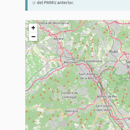
del PMMU anterior.
(Enllaç extern)
El següent element és un mapa que presenta els compon
+
−