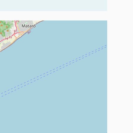
rvir amb un lector de pantalla però pot ser difícil d'entendre.