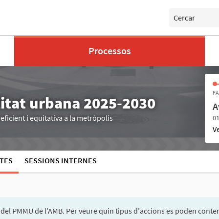
Cercar
Processos
FA
litat urbana 2025-2030
A
ficient i equitativa a la metròpolis
01
V
TES
SESSIONS INTERNES
del PMMU de l'AMB. Per veure quin tipus d'accions es poden conte