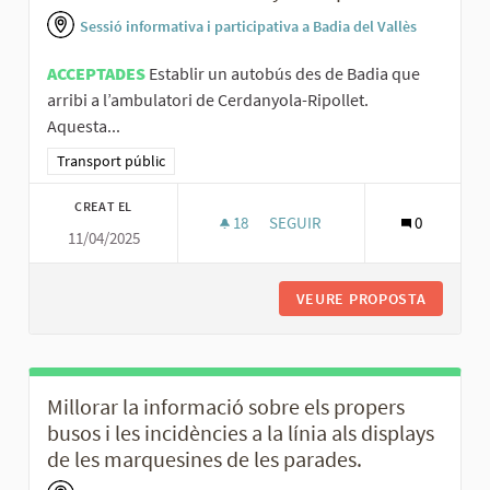
Sessió informativa i participativa a Badia del Vallès
ACCEPTADES
Establir un autobús des de Badia que
arribi a l’ambulatori de Cerdanyola-Ripollet.
Aquesta...
Resultats al filtrar per la categoria: Transport públic
Transport públic
CREAT EL
18
18 SEGUIDORES
SEGUIR
0
11/04/2025
ESTABLIR UN AUTOBÚS DES DE 
VEURE PROPOSTA
ESTABLI
Millorar la informació sobre els propers
busos i les incidències a la línia als displays
de les marquesines de les parades.