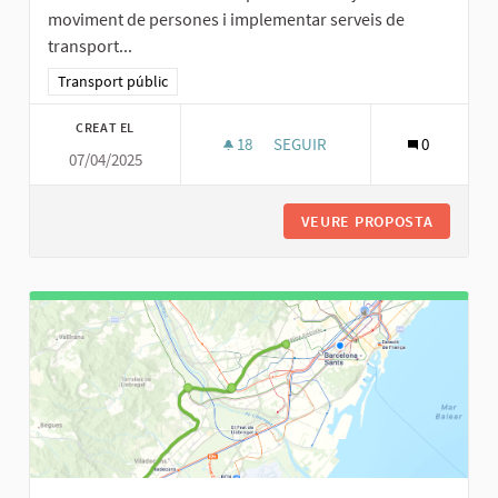
moviment de persones i implementar serveis de
transport...
Resultats al filtrar per la categoria: Transport públic
Transport públic
CREAT EL
18
18 SEGUIDORES
SEGUIR
0
07/04/2025
ANALITZAR ELS PUNTS AMB MA
VEURE PROPOSTA
ANALITZ