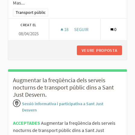
Mas...
Resultats al filtrar per la categoria: Transport públic
Transport públic
CREAT EL
18
18 SEGUIDORES
SEGUIR
0
08/04/2025
OPTIMITZAR ELS SERVEIS DE 
VEURE PROPOSTA
OPTIMIT
Augmentar la freqüència dels serveis
nocturns de transport públic dins a Sant
Just Desvern.
Sessió informativa i participativa a Sant Just
Desvern
ACCEPTADES
Augmentar la freqüència dels serveis
nocturns de transport públic dins a Sant Just