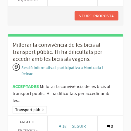
VEURE PROPOSTA
IMPLEME
Millorar la convivència de les bicis al
transport públic. Hi ha dificultats per
accedir amb les bicis als vagons.
Sessió informativa i participativa a Montcada i
Reixac
ACCEPTADES
Millorar la convivència de les bicis al
transport públic. Hi ha dificultats per accedir amb
les...
Resultats al filtrar per la categoria: Transport públic
Transport públic
CREAT EL
18
18 SEGUIDORES
SEGUIR
0
08/04/2025
MILLORAR LA CONVIVÈNCIA DE L