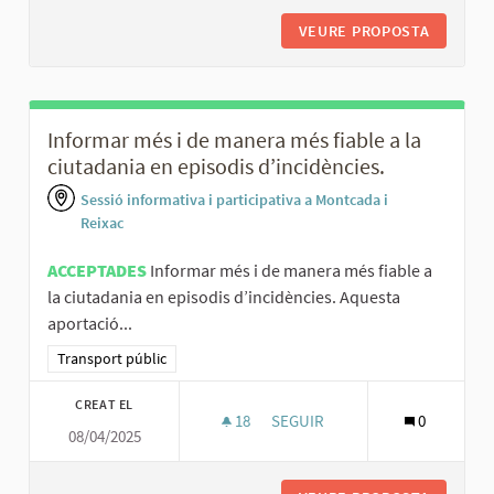
VEURE PROPOSTA
CREAR L
Informar més i de manera més fiable a la
ciutadania en episodis d’incidències.
Sessió informativa i participativa a Montcada i
Reixac
ACCEPTADES
Informar més i de manera més fiable a
la ciutadania en episodis d’incidències. Aquesta
aportació...
Resultats al filtrar per la categoria: Transport públic
Transport públic
CREAT EL
18
18 SEGUIDORES
SEGUIR
0
08/04/2025
INFORMAR MÉS I DE MANERA MÉS