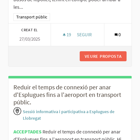
les...
Resultats al filtrar per la categoria: Transport públic
Transport públic
CREAT EL
19
19 SEGUIDORES
SEGUIR
0
27/03/2025
RECORREGUT BUSOS RIPOLLE
VEURE PROPOSTA
RECORRE
Reduir el temps de connexió per anar
d'Esplugues fins a l'aeroport en transport
públic.
Sessió informativa i participativa a Esplugues de
Llobregat
ACCEPTADES
Reduir el temps de connexió per anar
d'Esplugues fins a l'aeroport en transport públic. Hi