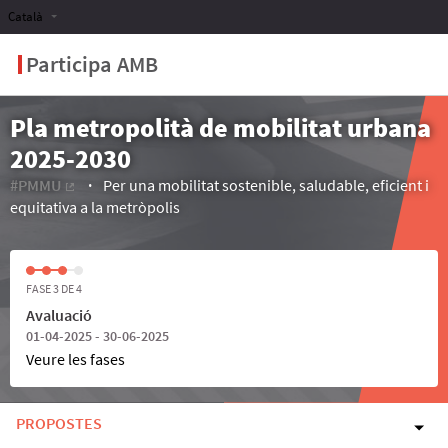
Català
Participa AMB
Pla metropolità de mobilitat urbana
2025-2030
#PMMU
Per una mobilitat sostenible, saludable, eficient i
(Enllaç extern)
equitativa a la metròpolis
FASE 3 DE 4
Avaluació
01-04-2025 - 30-06-2025
Veure les fases
PROPOSTES