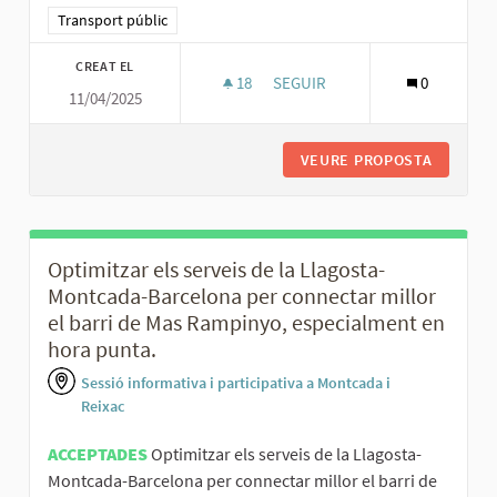
Resultats al filtrar per la categoria: Transport públic
Transport públic
CREAT EL
18
18 SEGUIDORES
SEGUIR
0
11/04/2025
ESTENDRE LA XARXA DE TRAMV
VEURE PROPOSTA
ESTENDR
Optimitzar els serveis de la Llagosta-
Montcada-Barcelona per connectar millor
el barri de Mas Rampinyo, especialment en
hora punta.
Sessió informativa i participativa a Montcada i
Reixac
ACCEPTADES
Optimitzar els serveis de la Llagosta-
Montcada-Barcelona per connectar millor el barri de