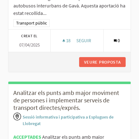
autobusos interurbans de Gavà. Aquesta aportació ha
estat recollida...
Resultats al filtrar per la categoria: Transport públic
Transport públic
CREAT EL
18
18 SEGUIDORES
SEGUIR
0
07/04/2025
AUGMENTAR LA FREQÜÈNCIA D
VEURE PROPOSTA
AUGMENT
Analitzar els punts amb major moviment
de persones i implementar serveis de
transport directes/exprés.
Sessió informativa i participativa a Esplugues de
Llobregat
ACCEPTADES
Analitzar els punts amb major