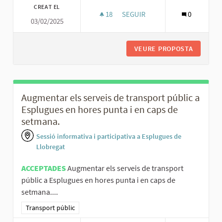
CREAT EL
18
18 SEGUIDORES
SEGUIR
0
03/02/2025
ESTABLIR UNA CORRELACIÓ ENT
VEURE PROPOSTA
ESTABLI
Augmentar els serveis de transport públic a
Esplugues en hores punta i en caps de
setmana.
Sessió informativa i participativa a Esplugues de
Llobregat
ACCEPTADES
Augmentar els serveis de transport
públic a Esplugues en hores punta i en caps de
setmana....
Resultats al filtrar per la categoria: Transport públic
Transport públic