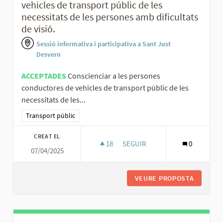
vehicles de transport públic de les
necessitats de les persones amb dificultats
de visió.
Sessió informativa i participativa a Sant Just
Desvern
ACCEPTADES
Conscienciar a les persones
conductores de vehicles de transport públic de les
necessitats de les...
Resultats al filtrar per la categoria: Transport públic
Transport públic
CREAT EL
18
18 SEGUIDORES
SEGUIR
0
07/04/2025
CONSCIENCIAR A LES PERSONES
VEURE PROPOSTA
CONSCIE