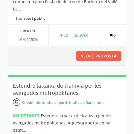
connecten amb l'estació de tren de Barberà del Vallès.
La...
Resultats al filtrar per la categoria: Transport públic
Transport públic
CREAT EL
18
18 SEGUIDORES
SEGUIR
0
01/04/2025
AMPLIAR L'OFERTA DE BUSOS Q
VEURE PROPOSTA
AMPLIAR
Estendre la xarxa de tramvia per les
avingudes metropolitanes.
Sessió informativa i participativa a Barcelona
ACCEPTADES
Estendre la xarxa de tramvia per les
avingudes metropolitanes. Aquesta aportació ha
estat...