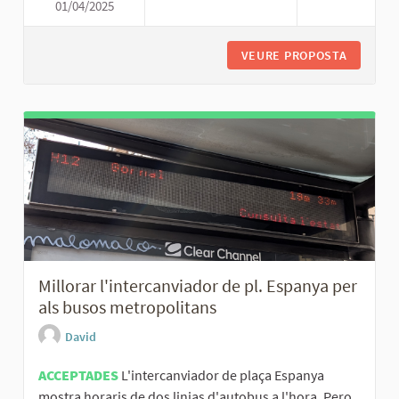
01/04/2025
INCORPORAR BUSOS DE DIMENS
VEURE PROPOSTA
INCORPO
Millorar l'intercanviador de pl. Espanya per
als busos metropolitans
David
ACCEPTADES
L'intercanviador de plaça Espanya
mostra horaris de dos linias d'autobus a l'hora. Pero