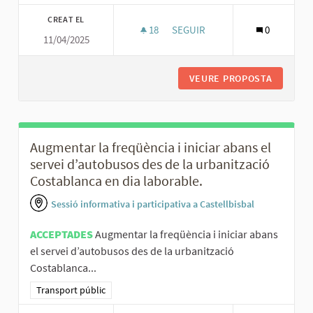
CREAT EL
18
18 SEGUIDORES
SEGUIR
0
11/04/2025
MILLORAR LA INFORMACIÓ I L’AG
VEURE PROPOSTA
MILLORA
Augmentar la freqüència i iniciar abans el
servei d’autobusos des de la urbanització
Costablanca en dia laborable.
Sessió informativa i participativa a Castellbisbal
ACCEPTADES
Augmentar la freqüència i iniciar abans
el servei d’autobusos des de la urbanització
Costablanca...
Resultats al filtrar per la categoria: Transport públic
Transport públic