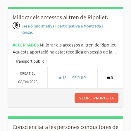
Millorar els accessos al tren de Ripollet.
Sessió informativa i participativa a Montcada i
Reixac
ACCEPTADES
Millorar els accessos al tren de Ripollet.
Aquesta aportació ha estat recollida en sessió de la...
Resultats al filtrar per la categoria: Transport públic
Transport públic
CREAT EL
18
18 SEGUIDORES
SEGUIR
0
08/04/2025
MILLORAR ELS ACCESSOS AL TR
VEURE PROPOSTA
MILLORA
Conscienciar a les persones conductores de