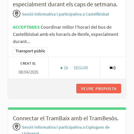
especialment durant els caps de setmana.
Sessió informativa i participativa a Castellbisbal
ACCEPTADES
Coordinar millor l’horari del bus de
Castellbisbal amb els horaris de Renfe, especialment
durant...
Resultats al filtrar per la categoria: Transport públic
Transport públic
CREAT EL
18
18 SEGUIDORES
SEGUIR
0
08/04/2025
COORDINAR MILLOR L’HORARI D
VEURE PROPOSTA
COORDIN
Connectar el TramBaix amb el TramBesòs.
Sessió informativa i participativa a Esplugues de
Llobregat