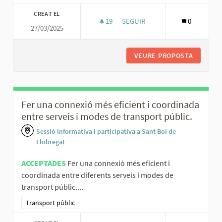
CREAT EL
19
19 SEGUIDORES
SEGUIR
0
27/03/2025
INFORMACIÓ BUSOS RIPOLLET
VEURE PROPOSTA
INFORMA
Fer una connexió més eficient i coordinada
entre serveis i modes de transport públic.
Sessió informativa i participativa a Sant Boi de
Llobregat
ACCEPTADES
Fer una connexió més eficient i
coordinada entre diferents serveis i modes de
transport públic....
Resultats al filtrar per la categoria: Transport públic
Transport públic