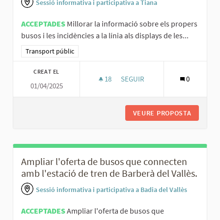
Sessió informativa i participativa a Tiana
ACCEPTADES
Millorar la informació sobre els propers
busos i les incidències a la línia als displays de les...
Resultats al filtrar per la categoria: Transport públic
Transport públic
CREAT EL
18
18 SEGUIDORES
SEGUIR
0
01/04/2025
MILLORAR LA INFORMACIÓ SOBRE
VEURE PROPOSTA
MILLORA
Ampliar l'oferta de busos que connecten
amb l'estació de tren de Barberà del Vallès.
Sessió informativa i participativa a Badia del Vallès
ACCEPTADES
Ampliar l'oferta de busos que