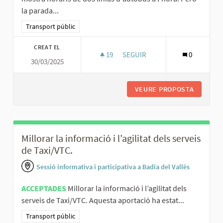
la parada...
Resultats al filtrar per la categoria: Transport públic
Transport públic
CREAT EL
19
19 SEGUIDORES
SEGUIR
0
30/03/2025
MILLORAR L'INTERCANVIADOR 
VEURE PROPOSTA
MILLORA
Millorar la informació i l’agilitat dels serveis
de Taxi/VTC.
Sessió informativa i participativa a Badia del Vallès
ACCEPTADES
Millorar la informació i l’agilitat dels
serveis de Taxi/VTC. Aquesta aportació ha estat...
Resultats al filtrar per la categoria: Transport públic
Transport públic