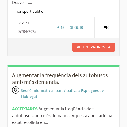
Desvern....
Resultats al filtrar per la categoria: Transport públic
Transport públic
CREAT EL
18
18 SEGUIDORES
SEGUIR
0
07/04/2025
AUGMENTAR LA FREQÜÈNCIA DE
VEURE PROPOSTA
AUGMENT
Augmentar la freqüència dels autobusos
amb més demanda.
Sessió informativa i participativa a Esplugues de
Llobregat
ACCEPTADES
Augmentar la freqüència dels
autobusos amb més demanda. Aquesta aportació ha
estat recollida en...