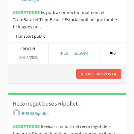
ACCEPTADES
Es podrà connectar finalment el
TramBaix i el TramBesòs? Estaria molt bé que també
hi hagués un...
Resultats al filtrar per la categoria: Transport públic
Transport públic
CREAT EL
18
18 SEGUIDORES
SEGUIR
0
07/04/2025
CONNECTAR EL TRAMBAIX AMB 
VEURE PROPOSTA
CONNECT
Recorregut busos Ripollet
BUSOSRipollet
ACCEPTADES
Revisar i millorar el recorregut dels
busos de Ripollet, tenint en compte poder arribar a