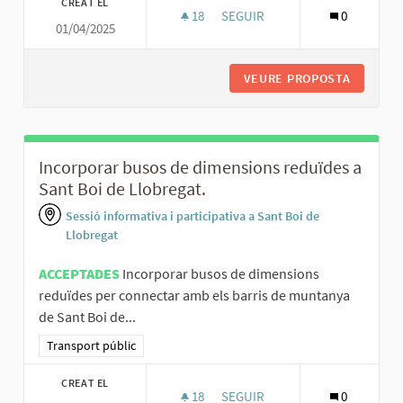
CREAT EL
18
18 SEGUIDORES
SEGUIR
0
01/04/2025
FER UNA CONNEXIÓ MÉS EFICIE
VEURE PROPOSTA
FER UNA
Incorporar busos de dimensions reduïdes a
Sant Boi de Llobregat.
Sessió informativa i participativa a Sant Boi de
Llobregat
ACCEPTADES
Incorporar busos de dimensions
reduïdes per connectar amb els barris de muntanya
de Sant Boi de...
Resultats al filtrar per la categoria: Transport públic
Transport públic
CREAT EL
18
18 SEGUIDORES
SEGUIR
0