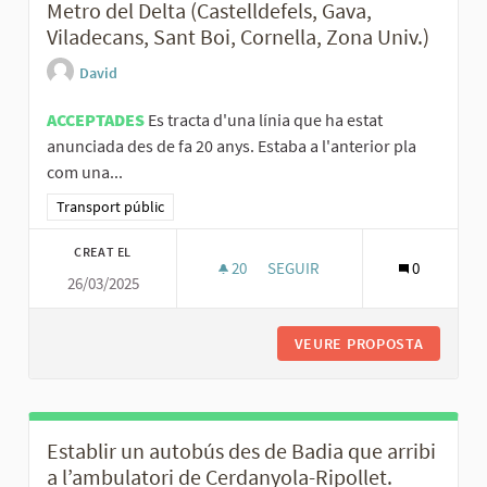
Metro del Delta (Castelldefels, Gava,
Viladecans, Sant Boi, Cornella, Zona Univ.)
David
ACCEPTADES
Es tracta d'una línia que ha estat
anunciada des de fa 20 anys. Estaba a l'anterior pla
com una...
Resultats al filtrar per la categoria: Transport públic
Transport públic
CREAT EL
20
20 SEGUIDORES
SEGUIR
0
26/03/2025
METRO DEL DELT
VEURE PROPOSTA
METRO D
Establir un autobús des de Badia que arribi
a l’ambulatori de Cerdanyola-Ripollet.