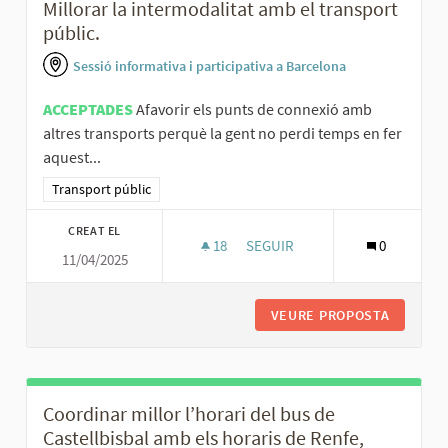
Millorar la intermodalitat amb el transport
públic.
Sessió informativa i participativa a Barcelona
ACCEPTADES
Afavorir els punts de connexió amb
altres transports perquè la gent no perdi temps en fer
aquest...
Resultats al filtrar per la categoria: Transport públic
Transport públic
CREAT EL
18
18 SEGUIDORES
SEGUIR
0
11/04/2025
MILLORAR LA INTERMODALITAT
VEURE PROPOSTA
MILLORA
Coordinar millor l’horari del bus de
Castellbisbal amb els horaris de Renfe,