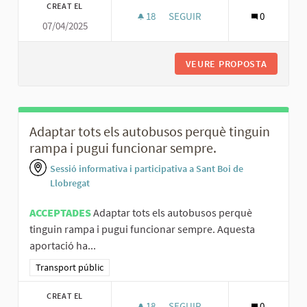
CREAT EL
18
18 SEGUIDORES
SEGUIR
0
07/04/2025
AUGMENTAR LA FREQÜÈNCIA I I
VEURE PROPOSTA
AUGMENT
Adaptar tots els autobusos perquè tinguin
rampa i pugui funcionar sempre.
Sessió informativa i participativa a Sant Boi de
Llobregat
ACCEPTADES
Adaptar tots els autobusos perquè
tinguin rampa i pugui funcionar sempre. Aquesta
aportació ha...
Resultats al filtrar per la categoria: Transport públic
Transport públic
CREAT EL
18
18 SEGUIDORES
SEGUIR
0