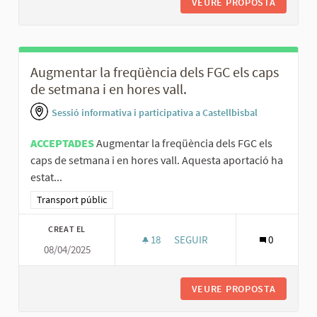
VEURE PROPOSTA
INFORMA
Augmentar la freqüència dels FGC els caps
de setmana i en hores vall.
Sessió informativa i participativa a Castellbisbal
ACCEPTADES
Augmentar la freqüència dels FGC els
caps de setmana i en hores vall. Aquesta aportació ha
estat...
Resultats al filtrar per la categoria: Transport públic
Transport públic
CREAT EL
18
18 SEGUIDORES
SEGUIR
0
08/04/2025
AUGMENTAR LA FREQÜÈNCIA DEL
VEURE PROPOSTA
AUGMENT