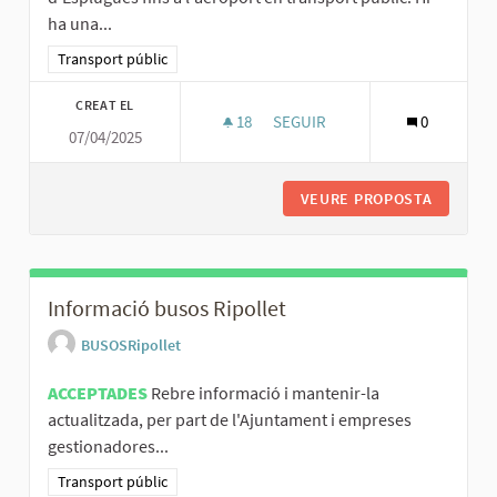
ha una...
Resultats al filtrar per la categoria: Transport públic
Transport públic
CREAT EL
18
18 SEGUIDORES
SEGUIR
0
07/04/2025
REDUIR EL TEMPS DE CONNEXI
VEURE PROPOSTA
REDUIR 
Informació busos Ripollet
BUSOSRipollet
ACCEPTADES
Rebre informació i mantenir-la
actualitzada, per part de l'Ajuntament i empreses
gestionadores...
Resultats al filtrar per la categoria: Transport públic
Transport públic