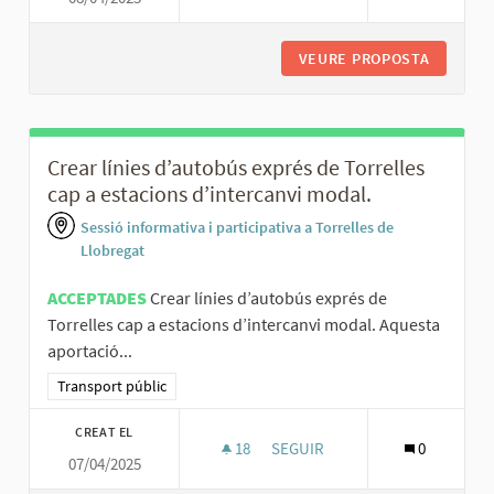
VEURE PROPOSTA
MILLORA
Crear línies d’autobús exprés de Torrelles
cap a estacions d’intercanvi modal.
Sessió informativa i participativa a Torrelles de
Llobregat
ACCEPTADES
Crear línies d’autobús exprés de
Torrelles cap a estacions d’intercanvi modal. Aquesta
aportació...
Resultats al filtrar per la categoria: Transport públic
Transport públic
CREAT EL
18
18 SEGUIDORES
SEGUIR
0
07/04/2025
CREAR LÍNIES D’AUTOBÚS EXPR