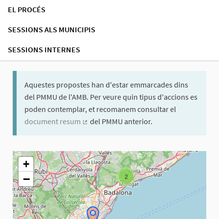
EL PROCÉS
SESSIONS ALS MUNICIPIS
SESSIONS INTERNES
Aquestes propostes han d'estar emmarcades dins
del PMMU de l'AMB. Per veure quin tipus d'accions es
poden contemplar, et recomanem consultar el
document resum
del PMMU anterior.
(Enllaç extern)
El següent element és un mapa que presenta els components d'aq
+
−
2