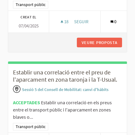
Resultats al filtrar per la categoria: Transport públic
Transport públic
CREAT EL
18
18 SEGUIDORES
SEGUIR
0
07/04/2025
AUGMENTAR LA FREQÜÈNCIA D
VEURE PROPOSTA
AUGMENT
Establir una correlació entre el preu de
l'aparcament en zona taronja i la T-Usual.
Sessió 5 del Consell de Mobilitat: canvi d'hàbits
ACCEPTADES
Establir una correlació en els preus
entre el transport públic i l'aparcament en zones
blaves o...
Resultats al filtrar per la categoria: Transport públic
Transport públic