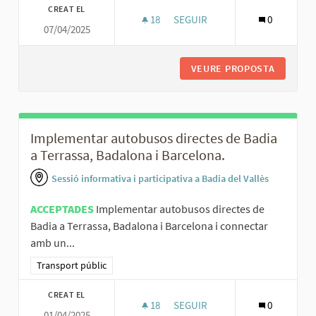
CREAT EL
18
18 SEGUIDORES
SEGUIR
0
07/04/2025
AUGMENTAR ELS SERVEIS DE T
VEURE PROPOSTA
AUGMENT
Implementar autobusos directes de Badia
a Terrassa, Badalona i Barcelona.
Sessió informativa i participativa a Badia del Vallès
ACCEPTADES
Implementar autobusos directes de
Badia a Terrassa, Badalona i Barcelona i connectar
amb un...
Resultats al filtrar per la categoria: Transport públic
Transport públic
CREAT EL
18
18 SEGUIDORES
SEGUIR
0
01/04/2025
IMPLEMENTAR AUTOBUSOS DIRE