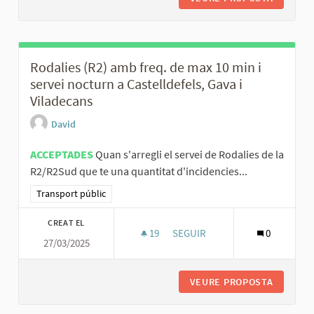
Rodalies (R2) amb freq. de max 10 min i
servei nocturn a Castelldefels, Gava i
Viladecans
David
ACCEPTADES
Quan s'arregli el servei de Rodalies de la
R2/R2Sud que te una quantitat d'incidencies...
Resultats al filtrar per la categoria: Transport públic
Transport públic
CREAT EL
19
19 SEGUIDORES
SEGUIR
0
27/03/2025
RODALIES (R2) AMB FREQ. DE M
VEURE PROPOSTA
RODALIE