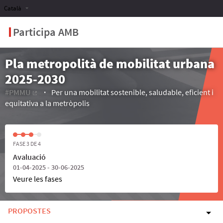
Català
Participa AMB
Pla metropolità de mobilitat urbana
2025-2030
#PMMU
Per una mobilitat sostenible, saludable, eficient i
(Enllaç extern)
equitativa a la metròpolis
FASE 3 DE 4
Avaluació
01-04-2025 - 30-06-2025
Veure les fases
PROPOSTES