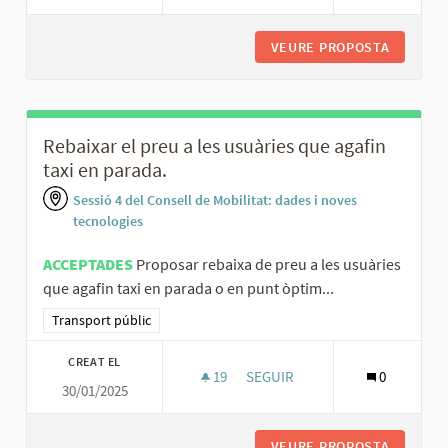
VEURE PROPOSTA
MILLORA
Rebaixar el preu a les usuàries que agafin
taxi en parada.
Sessió 4 del Consell de Mobilitat: dades i noves
tecnologies
ACCEPTADES
Proposar rebaixa de preu a les usuàries
que agafin taxi en parada o en punt òptim...
Resultats al filtrar per la categoria: Transport públic
Transport públic
CREAT EL
19
19 SEGUIDORES
SEGUIR
0
30/01/2025
REBAIXAR EL PREU A LES USUÀR
VEURE PROPOSTA
REBAIXA