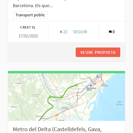
Barcelona. Els que...
Resultats al filtrar per la categoria: Transport públic
Transport públic
CREAT EL
21
21 SEGUIDORES
SEGUIR
0
17/02/2025
BUS DIRECTE TIANA- BARCELO
VEURE PROPOSTA
BUS DIR
Metro del Delta (Castelldefels, Gava,