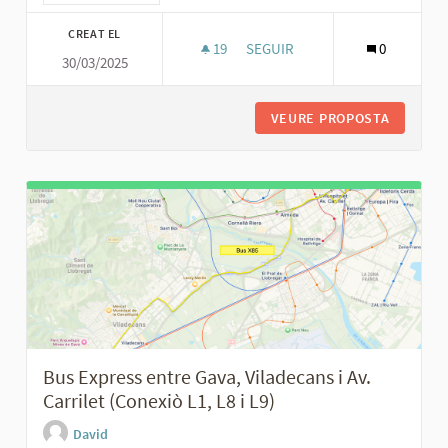
CREAT EL
19
19 SEGUIDORES
SEGUIR
0
30/03/2025
MILLORAR L'INTERCANVIADOR 
VEURE PROPOSTA
MILLORA
Bus Express entre Gava, Viladecans i Av.
Carrilet (Conexiò L1, L8 i L9)
David