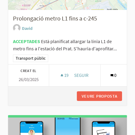
Prolongació metro L1 fins a c-245
David
ACCEPTADES
Està planificat allargar la línia L1 de
metro fins a l'estació del Prat. S'hauria d'aprofitar...
Resultats al filtrar per la categoria: Transport públic
Transport públic
CREAT EL
19
19 SEGUIDORES
SEGUIR
0
26/03/2025
PROLONGACIÓ METRO L1 FINS A
VEURE PROPOSTA
PROLONG