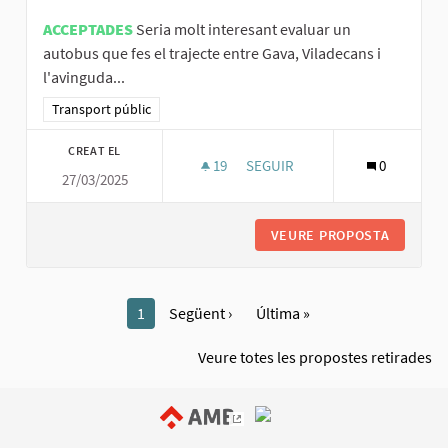
ACCEPTADES
Seria molt interesant evaluar un
autobus que fes el trajecte entre Gava, Viladecans i
l'avinguda...
Resultats al filtrar per la categoria: Transport públic
Transport públic
CREAT EL
19
19 SEGUIDORES
SEGUIR
0
27/03/2025
BUS EXPRESS ENTRE GAVA, VILAD
VEURE PROPOSTA
BUS EXP
1
Següent ›
Última »
Veure totes les propostes retirades
(Enllaç extern)