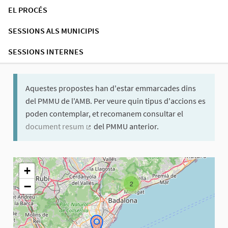
EL PROCÉS
SESSIONS ALS MUNICIPIS
SESSIONS INTERNES
Aquestes propostes han d'estar emmarcades dins
del PMMU de l'AMB. Per veure quin tipus d'accions es
poden contemplar, et recomanem consultar el
document resum
del PMMU anterior.
(Enllaç extern)
El següent element és un mapa que presenta els components d'aq
+
−
2