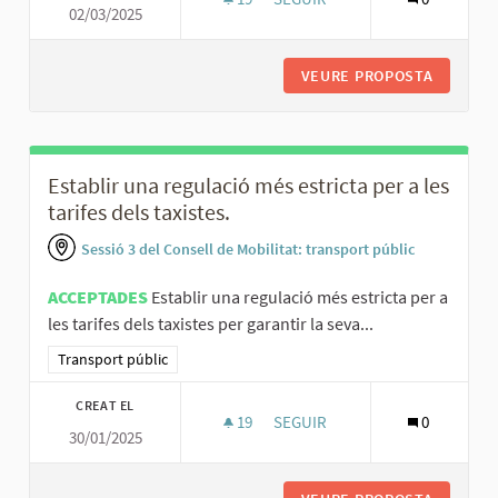
02/03/2025
TRAMVIA LLENÇADORA DIRECTE
VEURE PROPOSTA
TRAMVIA
Establir una regulació més estricta per a les
tarifes dels taxistes.
Sessió 3 del Consell de Mobilitat: transport públic
ACCEPTADES
Establir una regulació més estricta per a
les tarifes dels taxistes per garantir la seva...
Resultats al filtrar per la categoria: Transport públic
Transport públic
CREAT EL
19
19 SEGUIDORES
SEGUIR
0
30/01/2025
ESTABLIR UNA REGULACIÓ MÉS E