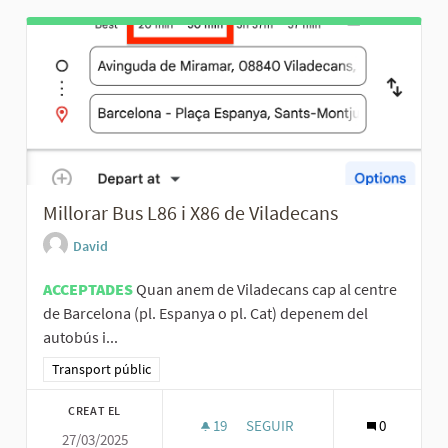
Millorar Bus L86 i X86 de Viladecans
David
ACCEPTADES
Quan anem de Viladecans cap al centre
de Barcelona (pl. Espanya o pl. Cat) depenem del
autobús i...
Resultats al filtrar per la categoria: Transport públic
Transport públic
CREAT EL
19
19 SEGUIDORES
SEGUIR
0
27/03/2025
MILLORAR BUS L86 I X86 DE VI