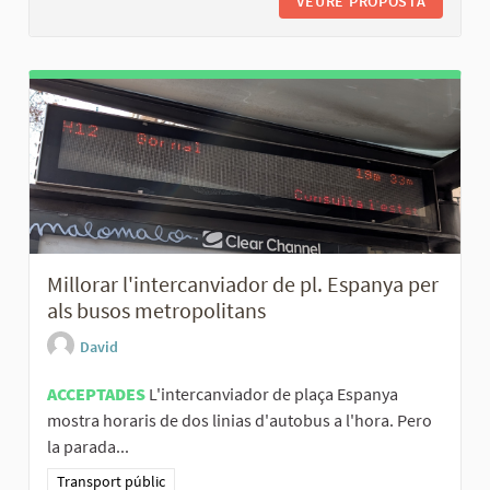
VEURE PROPOSTA
ESTABLI
Millorar l'intercanviador de pl. Espanya per
als busos metropolitans
David
ACCEPTADES
L'intercanviador de plaça Espanya
mostra horaris de dos linias d'autobus a l'hora. Pero
la parada...
Resultats al filtrar per la categoria: Transport públic
Transport públic