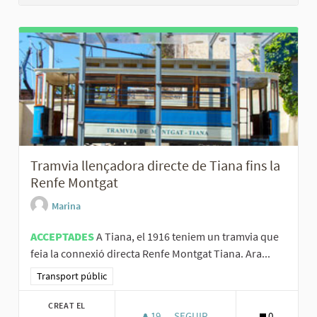
Tramvia llençadora directe de Tiana fins la
Renfe Montgat
Marina
ACCEPTADES
A Tiana, el 1916 teniem un tramvia que
feia la connexió directa Renfe Montgat Tiana. Ara...
Resultats al filtrar per la categoria: Transport públic
Transport públic
CREAT EL
19
19 SEGUIDORES
SEGUIR
0