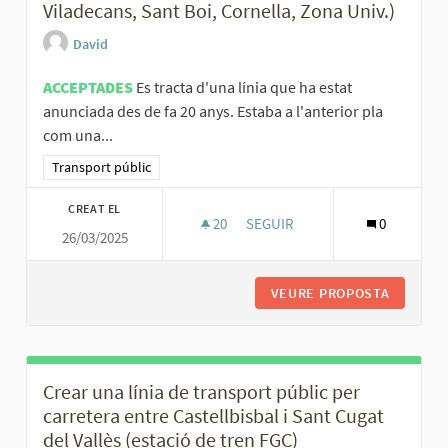
Viladecans, Sant Boi, Cornella, Zona Univ.)
David
ACCEPTADES
Es tracta d'una línia que ha estat
anunciada des de fa 20 anys. Estaba a l'anterior pla
com una...
Resultats al filtrar per la categoria: Transport públic
Transport públic
CREAT EL
20
20 SEGUIDORES
SEGUIR
0
26/03/2025
METRO DEL DELT
VEURE PROPOSTA
METRO D
Crear una línia de transport públic per
carretera entre Castellbisbal i Sant Cugat
del Vallès (estació de tren FGC)