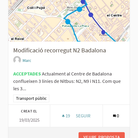
Modificació recorregut N2 Badalona
Marc
ACCEPTADES
Actualment al Centre de Badalona
conflueixen 3 línies de Nitbus: N2, N9 i N11. Com que
les 3...
Resultats al filtrar per la categoria: Transport públic
Transport públic
CREAT EL
19
19 SEGUIDORES
SEGUIR
0
19/03/2025
MODIFICACIÓ RECORREGUT N2
VEURE PROPOSTA
MODIFIC