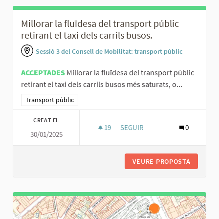
Millorar la fluïdesa del transport públic
retirant el taxi dels carrils busos.
Sessió 3 del Consell de Mobilitat: transport públic
ACCEPTADES
Millorar la fluïdesa del transport públic
retirant el taxi dels carrils busos més saturats, o...
Resultats al filtrar per la categoria: Transport públic
Transport públic
CREAT EL
19
19 SEGUIDORES
SEGUIR
0
30/01/2025
MILLORAR LA FLUÏDESA DEL TR
VEURE PROPOSTA
MILLORA