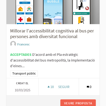
Millorar l'accessibilitat cognitiva al bus per
persones amb diversitat funcional
Francesc
ACCEPTADES
D'acord amb el Pla estratègic
d'accessibilitat del bus metropolità, la implementació
d'eines...
Resultats al filtrar per la categoria: Transport públic
Transport públic
CREAT EL
18
18 SEGUIDORES
SEGUIR
0
10/03/2025
MILLORAR L'ACCESSIBILITAT C
VEURE PROPOSTA
MILLORA