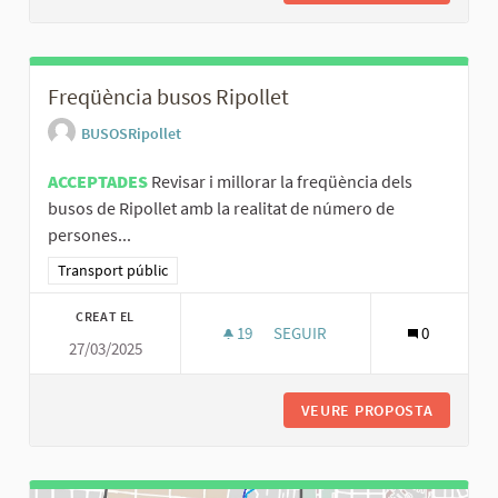
Freqüència busos Ripollet
BUSOSRipollet
ACCEPTADES
Revisar i millorar la freqüència dels
busos de Ripollet amb la realitat de número de
persones...
Resultats al filtrar per la categoria: Transport públic
Transport públic
CREAT EL
19
19 SEGUIDORES
SEGUIR
0
27/03/2025
FREQÜÈNCIA BUSOS RIPOLLET
VEURE PROPOSTA
FREQÜÈN