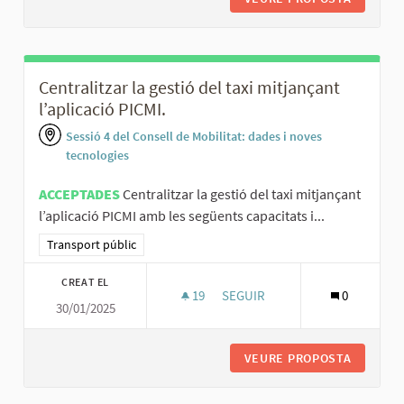
Centralitzar la gestió del taxi mitjançant
l’aplicació PICMI.
Sessió 4 del Consell de Mobilitat: dades i noves
tecnologies
ACCEPTADES
Centralitzar la gestió del taxi mitjançant
l’aplicació PICMI amb les següents capacitats i...
Resultats al filtrar per la categoria: Transport públic
Transport públic
CREAT EL
19
19 SEGUIDORES
SEGUIR
0
30/01/2025
CENTRALITZAR LA GESTIÓ DEL T
VEURE PROPOSTA
CENTRAL