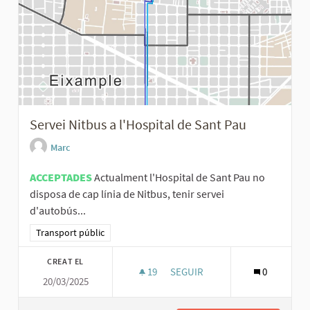
Servei Nitbus a l'Hospital de Sant Pau
Marc
ACCEPTADES
Actualment l'Hospital de Sant Pau no
disposa de cap línia de Nitbus, tenir servei
d'autobús...
Resultats al filtrar per la categoria: Transport públic
Transport públic
CREAT EL
19
19 SEGUIDORES
SEGUIR
0
20/03/2025
SERVEI NITBUS A L'HOSPITAL D