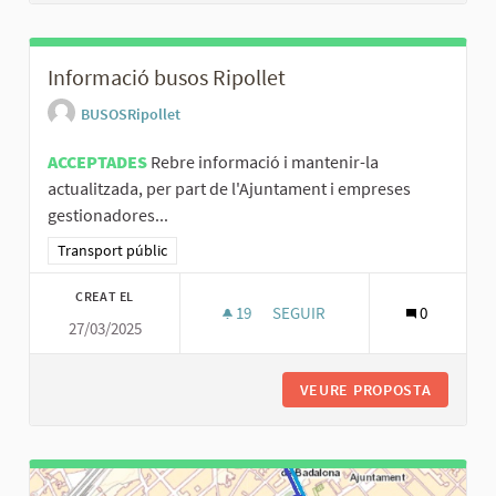
Informació busos Ripollet
BUSOSRipollet
ACCEPTADES
Rebre informació i mantenir-la
actualitzada, per part de l'Ajuntament i empreses
gestionadores...
Resultats al filtrar per la categoria: Transport públic
Transport públic
CREAT EL
19
19 SEGUIDORES
SEGUIR
0
27/03/2025
INFORMACIÓ BUSOS RIPOLLET
VEURE PROPOSTA
INFORMA