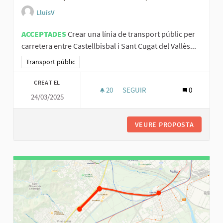
LluísV
ACCEPTADES
Crear una línia de transport públic per
carretera entre Castellbisbal i Sant Cugat del Vallès...
Resultats al filtrar per la categoria: Transport públic
Transport públic
CREAT EL
20
20 SEGUIDORES
SEGUIR
0
24/03/2025
CREAR UNA LÍNIA DE TRANSPOR
VEURE PROPOSTA
CREAR U