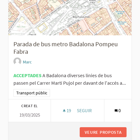
Parada de bus metro Badalona Pompeu
Fabra
Marc
ACCEPTADES
A Badalona diverses línies de bus
passen pel Carrer Martí Pujol per davant de l'accés a...
Resultats al filtrar per la categoria: Transport públic
Transport públic
CREAT EL
19
19 SEGUIDORES
SEGUIR
0
19/03/2025
PARADA DE BUS METRO BADAL
VEURE PROPOSTA
PARADA 