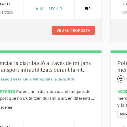
EAT EL
C
18
18 SEGUIDORES
SEGUIR
0
01/2025
30
IMPULSAR QUE ELS COMERÇOS QUE VENEN 
VEURE PROPOSTA
IMPULSAR QUE ELS
nciar la distribució a través de mitjans
Pote
ransport infrautilitzats durant la nit.
mer
Sessió 1 de la Taula Metropolitana de la DUM
PTADES
Potenciar la distribució amb mitjans de
ACC
port que no s’utilitzen durant la nit, en diferents...
merca
viària
ltats al filtrar per la categoria: Mercaderies
aderies
Resu
Mer
EAT EL
C