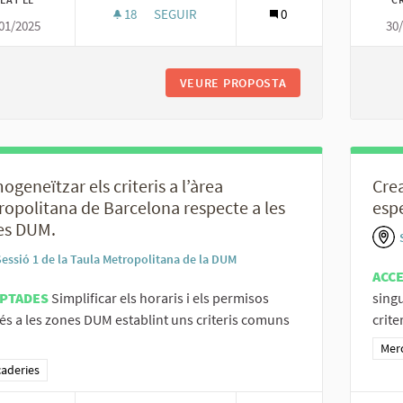
18
18 SEGUIDORES
SEGUIR
0
01/2025
30
POTENCIAR LA DISTRIBUCIÓ A TRAVÉS DE M
VEURE PROPOSTA
POTENCIAR LA DIS
geneïtzar els criteris a l’àrea
Crea
opolitana de Barcelona respecte a les
espe
es DUM.
Sessió 1 de la Taula Metropolitana de la DUM
ACC
PTADES
Simplificar els horaris i els permisos
singu
és a les zones DUM establint uns criteris comuns
criter
Resu
Mer
ltats al filtrar per la categoria: Mercaderies
aderies