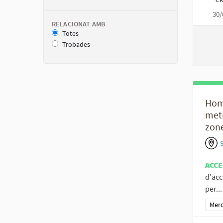
30/
RELACIONAT AMB
Totes
Trobades
Homo
metr
zon
ACCE
d'acc
per...
Resu
Merc