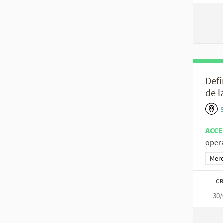
Defi
de l
ACCE
opera
Resu
Merc
CR
30/