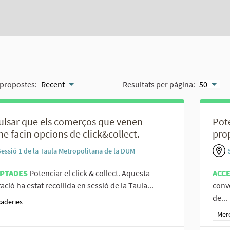
propostes:
Recent
Resultats per pàgina:
50
lsar que els comerços que venen
Pote
ne facin opcions de click&collect.
pro
Sessió 1 de la Taula Metropolitana de la DUM
PTADES
Potenciar el click & collect. Aquesta
ACC
ació ha estat recollida en sessió de la Taula...
conve
de...
ltats al filtrar per la categoria: Mercaderies
aderies
Resu
Mer