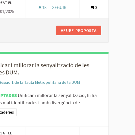
REAT EL
18
18 SEGUIDORES
SEGUIR
0
/01/2025
METROPOLITANA DE BARCELONA RESPECTE A LES ZONES DUM.
CREAR PLANS DE LOGÍSTICA URBANA I PLA
S CRITERIS A L’ÀREA METROPOLITANA DE BARCELONA RESPECTE A
VEURE PROPOSTA
CREAR PLANS DE L
icar i millorar la senyalització de les
es DUM.
Sessió 1 de la Taula Metropolitana de la DUM
EPTADES
Unificar i millorar la senyalització, hi ha
 mal identificades i amb divergència de...
ltats al filtrar per la categoria: Mercaderies
caderies
REAT EL