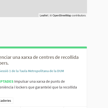
Leaflet
|
© OpenStreetMap
contributors
nciar una xarxa de centres de recollida
pers.
Sessió 1 de la Taula Metropolitana de la DUM
EPTADES
Impulsar una xarxa de punts de
niència i lockers que garanteixi que la recollida
ltats al filtrar per la categoria: Mercaderies
caderies