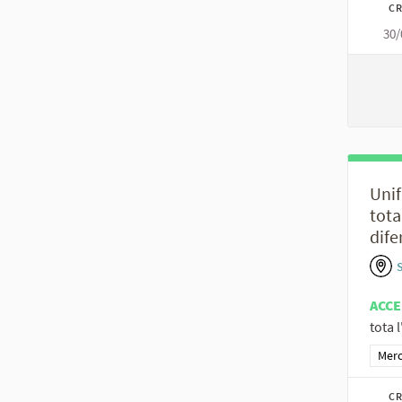
CR
30/
Unif
tota
dife
ACCE
tota 
Resu
Merc
CR