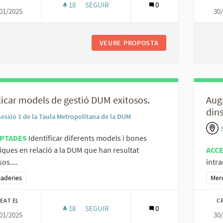
18
18 SEGUIDORES
SEGUIR
0
01/2025
30
UNIFICAR ELS CRITERIS PER A LA DUM I L
VEURE PROPOSTA
UNIFICAR ELS CRIT
icar models de gestió DUM exitosos.
Augm
dins
Sessió 1 de la Taula Metropolitana de la DUM
PTADES
Identificar diferents models i bones
iques en relació a la DUM que han resultat
ACC
os....
intra
ltats al filtrar per la categoria: Mercaderies
aderies
Resu
Mer
EAT EL
C
18
18 SEGUIDORES
SEGUIR
0
01/2025
30
REPLICAR MODELS DE GESTIÓ DUM EXITOS