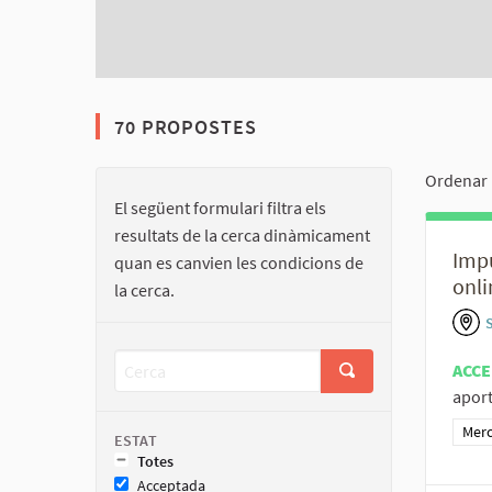
70 PROPOSTES
Ordenar 
El següent formulari filtra els
resultats de la cerca dinàmicament
Impu
quan es canvien les condicions de
onli
la cerca.
ACCE
aport
Resu
Merc
ESTAT
Totes
Acceptada