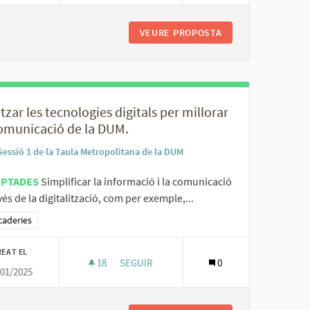
DE GESTIÓ DUM EXITOSOS.
VEURE PROPOSTA
AUGMENTAR L'ESPAI
itzar les tecnologies digitals per millorar
comunicació de la DUM.
Sessió 1 de la Taula Metropolitana de la DUM
EPTADES
Simplificar la informació i la comunicació
vés de la digitalització, com per exemple,...
ltats al filtrar per la categoria: Mercaderies
caderies
REAT EL
18
18 SEGUIDORES
SEGUIR
0
/01/2025
UPACIÓ DE LA DUM PER CADA SECTOR.
UTILITZAR LES TECNOLOGIES DIGITALS PE