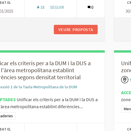
EAT EL
C
18
18 SEGUIDORES
SEGUIR
0
01/2025
30
HOMOGENEÏTZAR ELS CRITERIS A L’ÀREA 
VEURE PROPOSTA
HOMOGENEÏTZAR EL
icar els criteris per a la DUM i la DUS a
Unif
 l'àrea metropolitana establint
zon
rències segons densitat territorial
Sessió 1 de la Taula Metropolitana de la DUM
ACC
PTADES
Unificar els criteris per a la DUM i la DUS a
zones
l'àrea metropolitana establint diferències...
Resu
Mer
ltats al filtrar per la categoria: Mercaderies
aderies
EAT EL
C