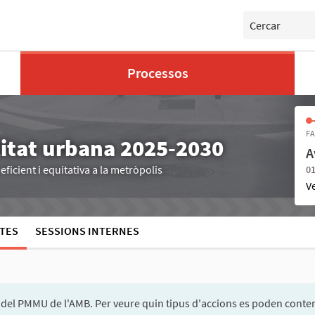
Cercar
Processos
FA
litat urbana 2025-2030
A
ficient i equitativa a la metròpolis
01
V
TES
SESSIONS INTERNES
del PMMU de l'AMB. Per veure quin tipus d'accions es poden conte