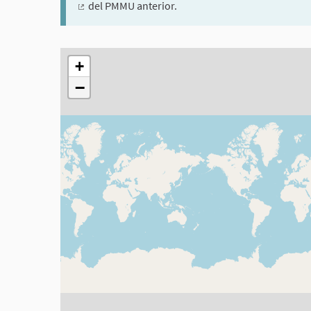
del PMMU anterior.
(Enllaç extern)
El següent element és un mapa que presenta els compon
+
−