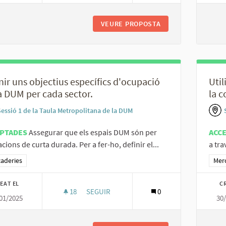
VEURE PROPOSTA
REPLICAR MODELS 
nir uns objectius específics d'ocupació
Util
a DUM per cada sector.
la 
Sessió 1 de la Taula Metropolitana de la DUM
PTADES
Assegurar que els espais DUM són per
ACC
cions de curta durada. Per a fer-ho, definir el...
a tra
ltats al filtrar per la categoria: Mercaderies
aderies
Resu
Mer
EAT EL
C
18
18 SEGUIDORES
SEGUIR
0
01/2025
30
DEFINIR UNS OBJECTIUS ESPECÍFICS D'OC