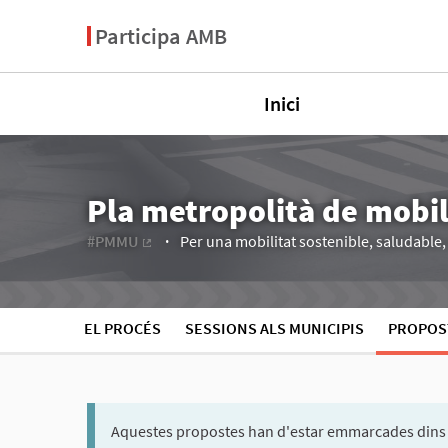
Participa AMB
Inici
Pla metropolità de mobi
#PMMU
Per una mobilitat sostenible, saludable, e
(Enllaç extern)
EL PROCÉS
SESSIONS ALS MUNICIPIS
PROPOS
Aquestes propostes han d'estar emmarcades dins 