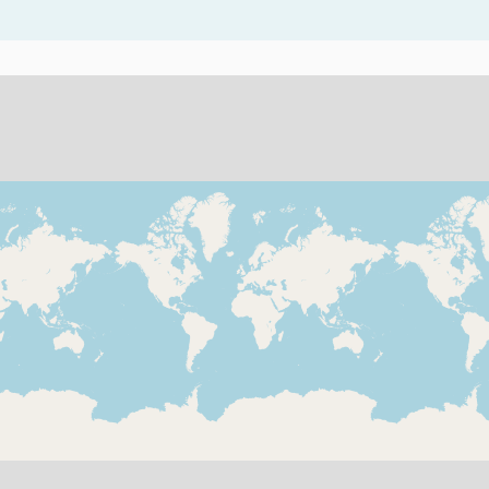
ents d'aquesta pàgina com a punts al mapa. L'element es pot fer se