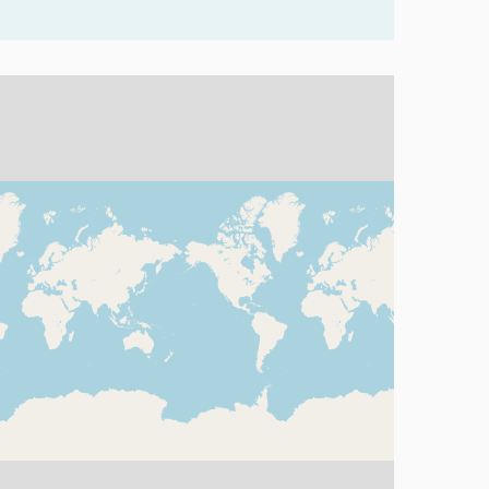
rvir amb un lector de pantalla però pot ser difícil d'entendre.