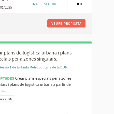
18
18 SEGUIDORES
SEGUIR
0
/01/2025
ITJANS DE TRANSPORT INFRAUTILITZATS DURANT LA NIT.
POTENCIAR LA DISTRIBUCIÓ NOCTURNA D
TRIBUCIÓ A TRAVÉS DE MITJANS DE TRANSPORT INFRAUTILITZATS D
VEURE PROPOSTA
POTENCIAR LA DI
r plans de logística urbana i plans
cials per a zones singulars.
Sessió 1 de la Taula Metropolitana de la DUM
EPTADES
Crear plans especials per a zones
lars i plans de logística urbana a partir de
is...
ltats al filtrar per la categoria: Mercaderies
caderies