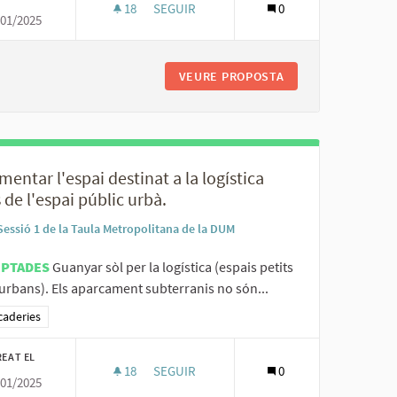
18
18 SEGUIDORES
SEGUIR
0
/01/2025
A DUS A TOTA L'ÀREA METROPOLITANA ESTABLINT DIFERÈNCIES SEGONS 
UNIFICAR I MILLORAR LA SENYALITZACIÓ D
ERIS PER A LA DUM I LA DUS A TOTA L'ÀREA METROPOLITANA ESTA
VEURE PROPOSTA
UNIFICAR I MILLO
entar l'espai destinat a la logística
 de l'espai públic urbà.
Sessió 1 de la Taula Metropolitana de la DUM
EPTADES
Guanyar sòl per la logística (espais petits
urbans). Els aparcament subterranis no són...
ltats al filtrar per la categoria: Mercaderies
caderies
REAT EL
18
18 SEGUIDORES
SEGUIR
0
/01/2025
OS.
AUGMENTAR L'ESPAI DESTINAT A LA LOGÍSTI