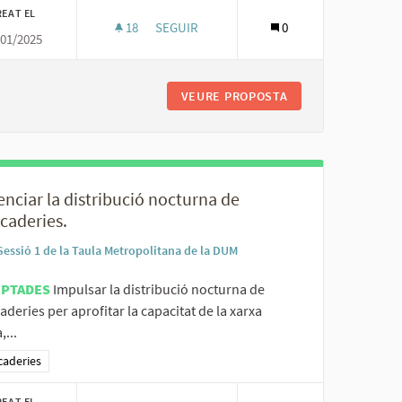
REAT EL
18
18 SEGUIDORES
SEGUIR
0
/01/2025
ONLINE FACIN OPCIONS DE CLICK&COLLECT.
POTENCIAR UNA XARXA DE CENTRES DE R
 COMERÇOS QUE VENEN ONLINE FACIN OPCIONS DE CLICK&COLLECT
VEURE PROPOSTA
POTENCIAR UNA X
nciar la distribució nocturna de
caderies.
Sessió 1 de la Taula Metropolitana de la DUM
EPTADES
Impulsar la distribució nocturna de
deries per aprofitar la capacitat de la xarxa
,...
ltats al filtrar per la categoria: Mercaderies
caderies
REAT EL