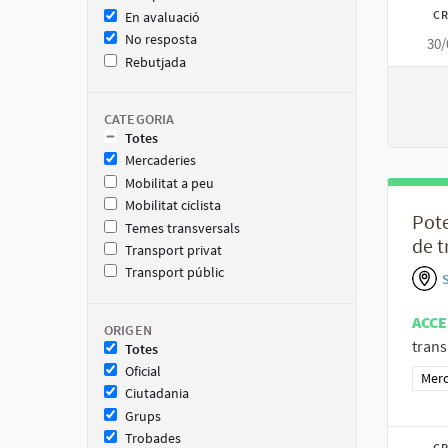
CR
En avaluació
No resposta
30/
Rebutjada
CATEGORIA
Totes
Mercaderies
Mobilitat a peu
Mobilitat ciclista
Pote
Temes transversals
de t
Transport privat
Transport públic
ACCE
ORIGEN
trans
Totes
Oficial
Resu
Merc
Ciutadania
Grups
Trobades
CR