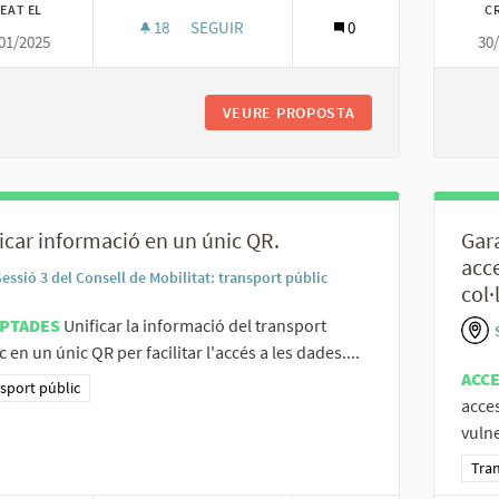
EAT EL
C
18
18 SEGUIDORES
SEGUIR
0
01/2025
30
MILLORAR LES APPS DE TRANSPORT PÚBLI
VEURE PROPOSTA
MILLORAR LES APP
icar informació en un únic QR.
Gar
acc
essió 3 del Consell de Mobilitat: transport públic
col·
PTADES
Unificar la informació del transport
c en un únic QR per facilitar l'accés a les dades....
ACC
ltats al filtrar per la categoria: Transport públic
sport públic
acce
vulne
Resu
Tran