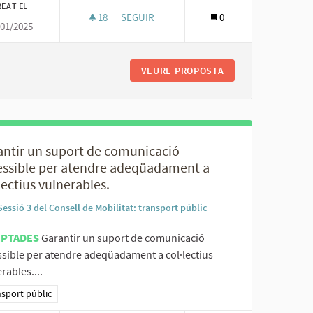
REAT EL
18
18 SEGUIDORES
SEGUIR
0
/01/2025
C PER A PERSONES AMB DISCAPACITAT FUNCIONAL.
MILLORAR L'ACCESSIBILITAT AL TRANSPORT 
S DE TRANSPORT PÚBLIC PER A PERSONES AMB DISCAPACITAT FUN
VEURE PROPOSTA
MILLORAR L'ACCESS
antir un suport de comunicació
essible per atendre adeqüadament a
lectius vulnerables.
Sessió 3 del Consell de Mobilitat: transport públic
EPTADES
Garantir un suport de comunicació
ssible per atendre adeqüadament a col·lectius
rables....
ltats al filtrar per la categoria: Transport públic
sport públic