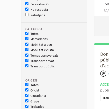
CR
En avaluació
No resposta
30/
Rebutjada
CATEGORIA
Totes
Mercaderies
Mobilitat a peu
Mobilitat ciclista
Dona
Temes transversals
públ
Transport privat
d'ac
Transport públic
S
ORIGEN
ACCE
Totes
públi
Oficial
Ciutadania
Resu
Tran
Grups
Trobades