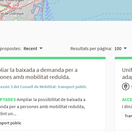
propostes:
Recent
Resultats per pàgina:
100
iar la baixada a demanda per a
Unif
ones amb mobilitat reduïda.
ada
essió 3 del Consell de Mobilitat: transport públic
PTADES
Ampliar la possibilitat de baixada a
ACC
da per a persones amb mobilitat reduïda,
i din
lint un...
Resu
Tran
ltats al filtrar per la categoria: Transport públic
sport públic