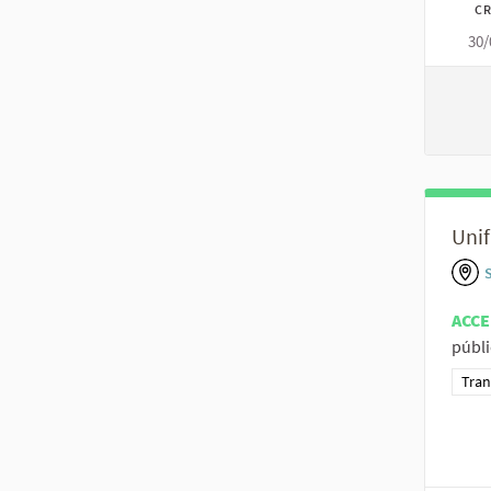
CR
30/
Unif
S
ACCE
públi
Resu
Tran