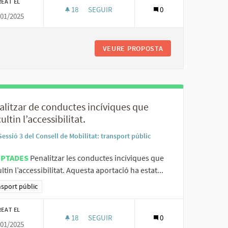
REAT EL
18
18 SEGUIDORES
SEGUIR
0
/01/2025
ILITAT A L’USUARI, PER BARRIS.
IMPULSAR L’EDUCACIÓ EN L’ÚS DEL TRANS
A D’UN ASSESSOR EN MOBILITAT A L’USUARI, PER BARRIS.
VEURE PROPOSTA
IMPULSAR L’EDUCA
alitzar de conductes incíviques que
cultin l’accessibilitat.
Sessió 3 del Consell de Mobilitat: transport públic
EPTADES
Penalitzar les conductes incíviques que
ultin l’accessibilitat. Aquesta aportació ha estat...
ltats al filtrar per la categoria: Transport públic
sport públic
REAT EL
18
18 SEGUIDORES
SEGUIR
0
/01/2025
S D'ESPERA A LES PARADES.
PENALITZAR DE CONDUCTES INCÍVIQUES QUE