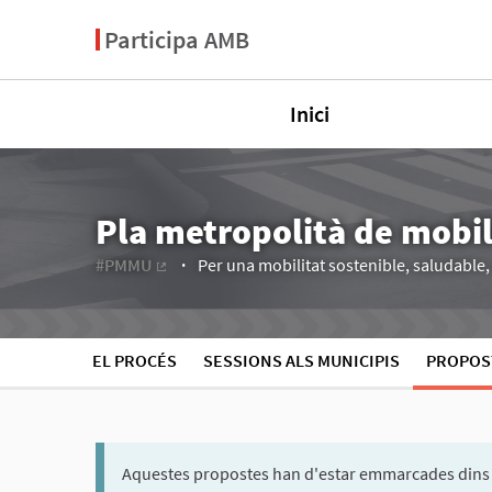
Participa AMB
Inici
Pla metropolità de mobi
#PMMU
Per una mobilitat sostenible, saludable, e
(Enllaç extern)
EL PROCÉS
SESSIONS ALS MUNICIPIS
PROPOS
Aquestes propostes han d'estar emmarcades dins 