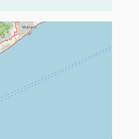
rvir amb un lector de pantalla però pot ser difícil d'entendre.