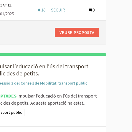
REAT EL
18
18 SEGUIDORES
SEGUIR
0
/01/2025
GARANTIR UN SUPORT DE COMUNICACIÓ A
IÓ EN UN ÚNIC QR.
VEURE PROPOSTA
GARANTIR UN SUP
lsar l’educació en l’ús del transport
ic des de petits.
Sessió 3 del Consell de Mobilitat: transport públic
EPTADES
Impulsar l’educació en l’ús del transport
c des de petits. Aquesta aportació ha estat...
ltats al filtrar per la categoria: Transport públic
sport públic