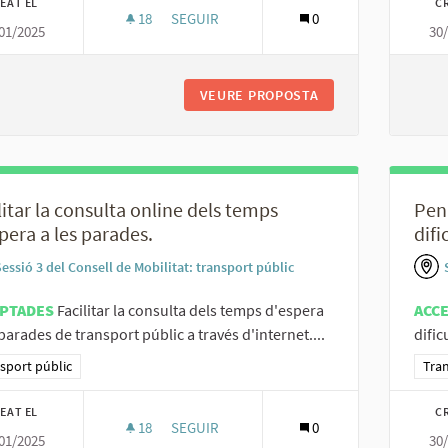
EAT EL
C
18
18 SEGUIDORES
SEGUIR
0
01/2025
30
ESTABLIR LA FIGURA D’UN ASSESSOR EN MOB
VEURE PROPOSTA
ESTABLIR LA FIGUR
litar la consulta online dels temps
Pen
pera a les parades.
difi
essió 3 del Consell de Mobilitat: transport públic
PTADES
Facilitar la consulta dels temps d'espera
ACC
 parades de transport públic a través d'internet....
dific
ltats al filtrar per la categoria: Transport públic
sport públic
Resu
Tran
EAT EL
C
18
18 SEGUIDORES
SEGUIR
0
01/2025
30
FACILITAR LA CONSULTA ONLINE DELS TEMP