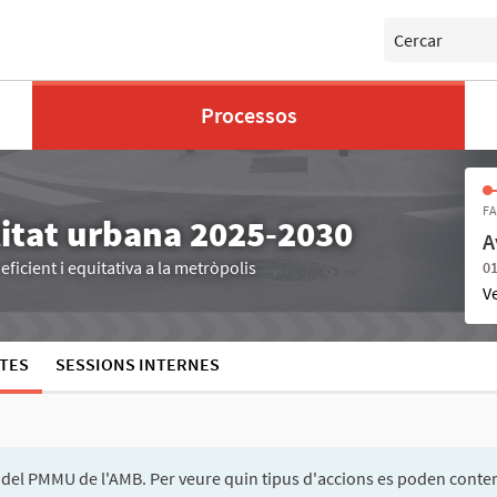
Cercar
Processos
FA
litat urbana 2025-2030
A
ficient i equitativa a la metròpolis
01
V
TES
SESSIONS INTERNES
del PMMU de l'AMB. Per veure quin tipus d'accions es poden conte