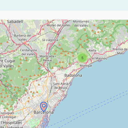
ents d'aquesta pàgina com a punts al mapa. L'element es pot fer se
5