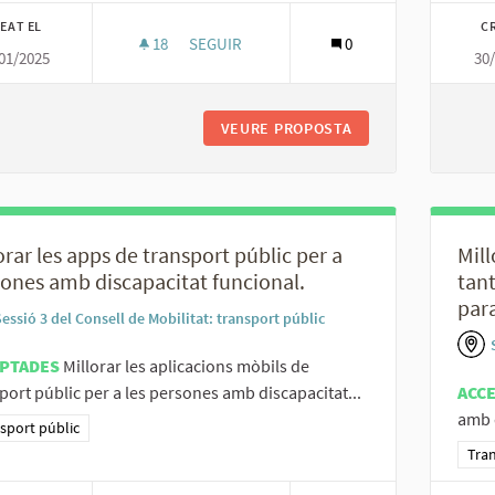
EAT EL
C
18
18 SEGUIDORES
SEGUIR
0
01/2025
30
DONAR SUPORT ALS OPERADORS DE TRANSPO
VEURE PROPOSTA
DONAR SUPORT ALS
orar les apps de transport públic per a
Mill
ones amb discapacitat funcional.
tant
para
essió 3 del Consell de Mobilitat: transport públic
PTADES
Millorar les aplicacions mòbils de
port públic per a les persones amb discapacitat...
ACC
amb d
ltats al filtrar per la categoria: Transport públic
sport públic
Resu
Tran