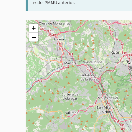
del PMMU anterior.
(Enllaç extern)
El següent element és un mapa que presenta els compon
+
−