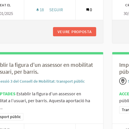
EAT EL
C
18
18 SEGUIDORES
SEGUIR
0
01/2025
30
UNIFICAR INFORMACIÓ EN UN ÚNIC QR.
VEURE PROPOSTA
UNIFICAR INFORMAC
blir la figura d’un assessor en mobilitat
Impu
usuari, per barris.
públ
essió 3 del Consell de Mobilitat: transport públic
PTADES
Establir la figura d’un assessor en
ACC
itat a l’usuari, per barris. Aquesta aportació ha
públi
..
Resu
Tran
ltats al filtrar per la categoria: Transport públic
sport públic