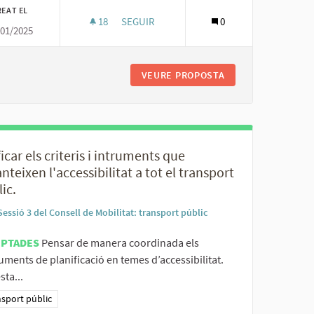
REAT EL
18
18 SEGUIDORES
SEGUIR
0
/01/2025
RSONES AMB MOBILITAT REDUÏDA.
UNIFICAR LA INFORMACIÓ SOBRE ACCESSO
DA A DEMANDA PER A PERSONES AMB MOBILITAT REDUÏDA.
VEURE PROPOSTA
UNIFICAR LA INFO
icar els criteris i intruments que
nteixen l'accessibilitat a tot el transport
ic.
Sessió 3 del Consell de Mobilitat: transport públic
EPTADES
Pensar de manera coordinada els
uments de planificació en temes d’accessibilitat.
ta...
ltats al filtrar per la categoria: Transport públic
sport públic