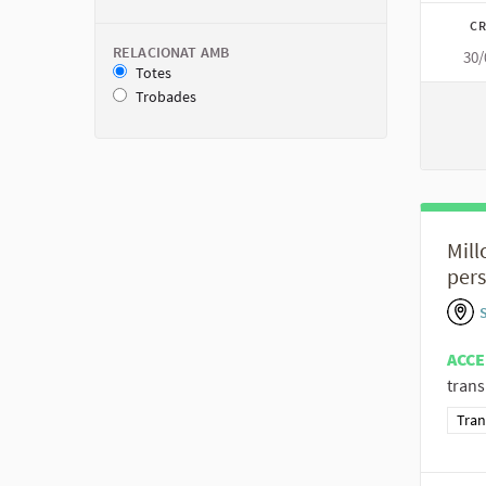
CR
RELACIONAT AMB
30/
Totes
Trobades
Mill
pers
S
ACCE
trans
Resu
Tran