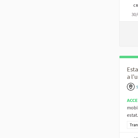
CR
30/
Esta
a l’
S
ACCE
mobil
estat.
Resu
Tran