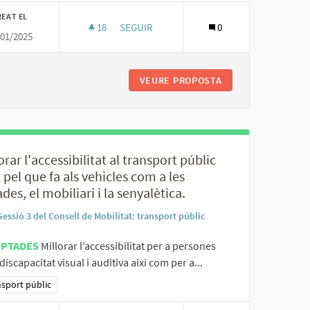
REAT EL
18
18 SEGUIDORES
SEGUIR
0
/01/2025
RT PÚBLIC PER A LA REDACCIÓ DE PLANS D'ACCESSIBILITAT.
UNIFICAR ELS CRITERIS I INTRUMENTS QUE
 OPERADORS DE TRANSPORT PÚBLIC PER A LA REDACCIÓ DE PLANS 
VEURE PROPOSTA
UNIFICAR ELS CRI
orar l'accessibilitat al transport públic
 pel que fa als vehicles com a les
des, el mobiliari i la senyalètica.
Sessió 3 del Consell de Mobilitat: transport públic
EPTADES
Millorar l’accessibilitat per a persones
iscapacitat visual i auditiva així com per a...
ltats al filtrar per la categoria: Transport públic
sport públic