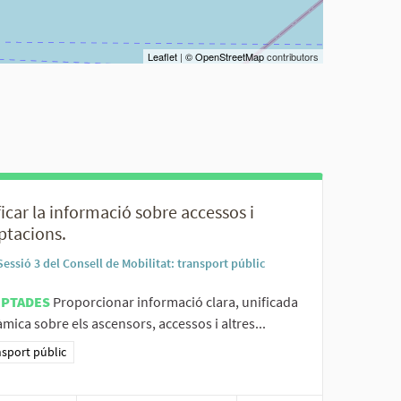
Leaflet
|
© OpenStreetMap
contributors
icar la informació sobre accessos i
ptacions.
Sessió 3 del Consell de Mobilitat: transport públic
EPTADES
Proporcionar informació clara, unificada
àmica sobre els ascensors, accessos i altres...
ltats al filtrar per la categoria: Transport públic
sport públic