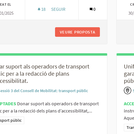
EAT EL
C
18
18 SEGUIDORES
SEGUIR
0
01/2025
30
AMPLIAR LA BAIXADA A DEMANDA PER A PE
VEURE PROPOSTA
AMPLIAR LA BAIXA
r suport als operadors de transport
Unif
ic per a la redacció de plans
gara
cessibilitat.
públ
essió 3 del Consell de Mobilitat: transport públic
PTADES
Donar suport als operadors de transport
ACC
c per a la redacció dels plans d’accessibilitat,...
instr
Aques
ltats al filtrar per la categoria: Transport públic
sport públic
Resu
Tran