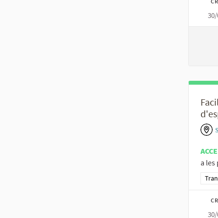
CR
30/
Faci
d'es
S
ACCE
a les
Resu
Tran
CR
30/