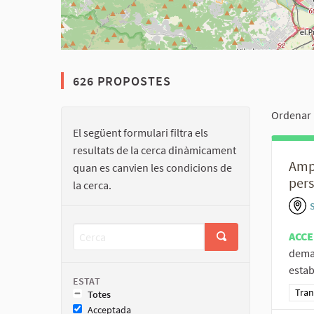
626 PROPOSTES
Ordenar 
El següent formulari filtra els
resultats de la cerca dinàmicament
Ampl
quan es canvien les condicions de
pers
la cerca.
S
ACCE
deman
estab
ESTAT
Resu
Tran
Totes
Acceptada