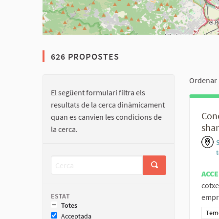
626 PROPOSTES
Ordenar 
El següent formulari filtra els
resultats de la cerca dinàmicament
Conc
quan es canvien les condicions de
shar
la cerca.
S
ACCE
cotxe
ESTAT
empre
Totes
Resu
Teme
Acceptada