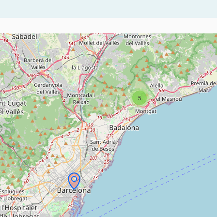
ents d'aquesta pàgina com a punts al mapa. L'element es pot fer se
5