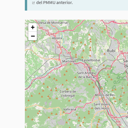
del PMMU anterior.
(Enllaç extern)
El següent element és un mapa que presenta els compon
+
−