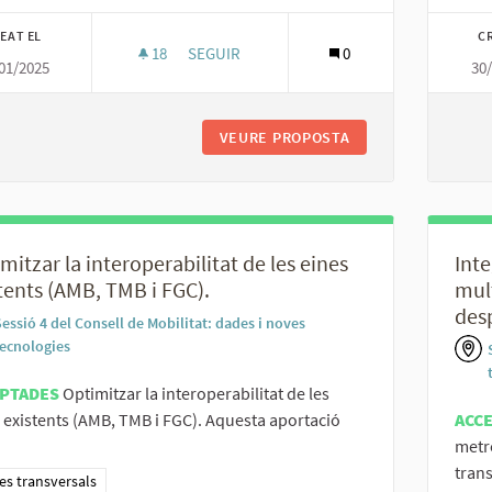
EAT EL
C
18
18 SEGUIDORES
SEGUIR
0
01/2025
30
CONCENTRAR A UNA MATEIXA APLICACIÓ E
VEURE PROPOSTA
CONCENTRAR A UNA
mitzar la interoperabilitat de les eines
Inte
tents (AMB, TMB i FGC).
mult
des
essió 4 del Consell de Mobilitat: dades i noves
tecnologies
PTADES
Optimitzar la interoperabilitat de les
 existents (AMB, TMB i FGC). Aquesta aportació
ACC
metr
trans
ltats al filtrar per la categoria: Temes transversals
s transversals