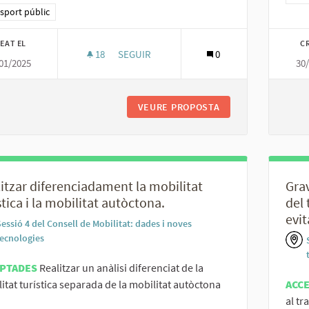
ltats al filtrar per la categoria: Transport públic
sport públic
EAT EL
C
18
18 SEGUIDORES
SEGUIR
0
01/2025
30
PROMOURE LA INTEGRACIÓ TARIFÀRIA MULT
VEURE PROPOSTA
PROMOURE LA INTE
itzar diferenciadament la mobilitat
Grav
stica i la mobilitat autòctona.
del 
evit
essió 4 del Consell de Mobilitat: dades i noves
tecnologies
PTADES
Realitzar un anàlisi diferenciat de la
itat turística separada de la mobilitat autòctona
ACC
al tr