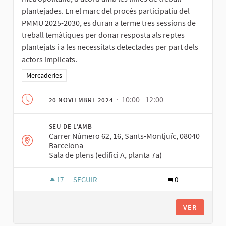
plantejades. En el marc del procés participatiu del
PMMU 2025-2030, es duran a terme tres sessions de
treball temàtiques per donar resposta als reptes
plantejats i a les necessitats detectades per part dels
actors implicats.
Resultados al filtrar por la categoría: Mercaderies
Mercaderies
· 10:00 - 12:00
20 NOVIEMBRE 2024
SEU DE L’AMB
Carrer Número 62, 16, Sants-Montjuïc, 08040
Barcelona
Sala de plens (edifici A, planta 7a)
17
17 SEGUIDORAS
SEGUIR
0
SESSIÓ 3 DE LA TAULA METROPOLITANA DE LA 
VER