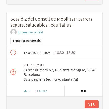
Sessió 2 del Consell de Mobilitat: Carrers
segurs, saludables i equitatius.
Encuentro oficial
Resultados al filtrar por la categoría: Temes transversals
Temes transversals
· 16:30 - 18:30
17 OCTUBRE 2024
SEU DE L'AMB
Carrer Número 62, 16, Sants-Montjuïc, 08040
Barcelona
Sala de plens (edifici A, planta 7a)
17
17 SEGUIDORAS
SEGUIR
0
SESSIÓ 2 DEL CONSELL DE MOBILITAT: CARRERS
VER