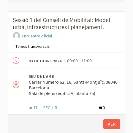
Sessió 1 del Consell de Mobilitat: Model
urbà, infraestructures i planejament.
Encuentro oficial
Resultados al filtrar por la categoría: Temes transversals
Temes transversals
· 09:00 - 11:00
03 OCTUBRE 2024
SEU DE L’AMB
Carrer Número 62, 16, Sants-Montjuïc, 08040
Barcelona
Sala de plens (edifici A, planta 7a)
17
17 SEGUIDORAS
SEGUIR
0
SESSIÓ 1 DEL CONSELL DE MOBILITAT: MODEL 
VER