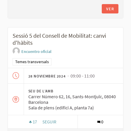
VER
Sessió 5 del Consell de Mobilitat: canvi
d'hàbits
Encuentro oficial
Resultados al filtrar por la categoría: Temes transversals
Temes transversals
· 09:00 - 11:00
28 NOVIEMBRE 2024
SEU DE L’AMB
Carrer Número 62, 16, Sants-Montjuïc, 08040
Barcelona
Sala de plens (edifici A, planta 7a)
17
17 SEGUIDORAS
SEGUIR
0
SESSIÓ 5 DEL CONSELL DE MOBILITAT: CANVI D'