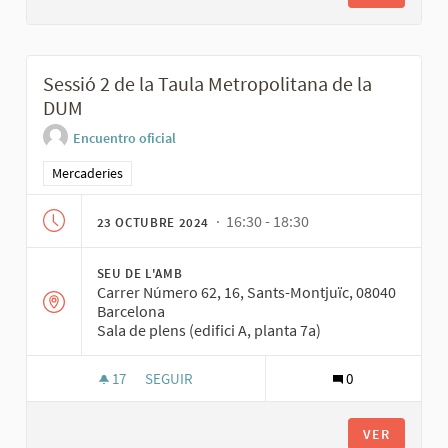
Sessió 2 de la Taula Metropolitana de la
DUM
Encuentro oficial
Resultados al filtrar por la categoría: Mercaderies
Mercaderies
· 16:30 - 18:30
23 OCTUBRE 2024
SEU DE L'AMB
Carrer Número 62, 16, Sants-Montjuïc, 08040
Barcelona
Sala de plens (edifici A, planta 7a)
17
17 SEGUIDORAS
SEGUIR
0
SESSIÓ 2 DE LA TAULA METROPOLITANA DE LA 
VER