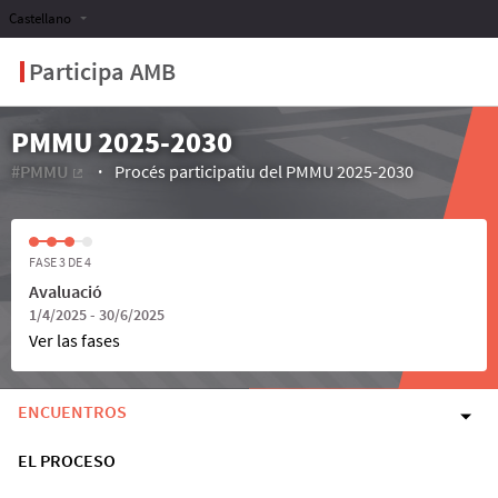
Castellano
Participa AMB
PMMU 2025-2030
#PMMU
Procés participatiu del PMMU 2025-2030
(Enlace externo)
FASE 3 DE 4
Avaluació
1/4/2025 - 30/6/2025
Ver las fases
ENCUENTROS
EL PROCESO