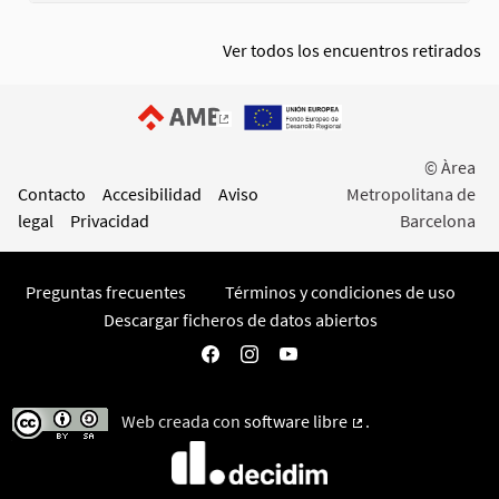
Ver todos los encuentros retirados
(Enlace externo)
© Àrea
Contacto
Accesibilidad
Aviso
Metropolitana de
legal
Privacidad
Barcelona
Preguntas frecuentes
Términos y condiciones de uso
Descargar ficheros de datos abiertos
Participa AMB en Facebook
Participa AMB en Instagram
Participa AMB en YouTube
Web creada con
software libre
.
(Enlace externo)