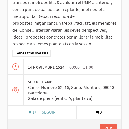
transport metropolità. S’avaluarà el PMMU anterior,
com a punt de partida per replantejar el nou pla
metropolità. Debat i recollida de
propostes: mitjançant un treball facilitat, els membres
del Consell intercanviaran les seves perspectives,
idees i propostes concretes per millorar la mobilitat
respecte als temes plantejats en la sessió.
Resultados al filtrar por la categoría: Temes transversals
Temes transversals
· 09:00 - 11:00
14 NOVIEMBRE 2024
SEU DE L’AMB
Carrer Número 62, 16, Sants-Montjuïc, 08040
Barcelona
Sala de plens (edifici A, planta 7a)
17
17 SEGUIDORAS
SEGUIR
0
SESSIÓ 4 DEL CONSELL DE MOBILITAT: DADES 
VER