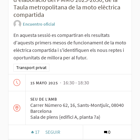
Taula metropolitana de la moto elèctrica
compartida
Encuentro oficial
En aquesta sessió es compartiran els resultats
d'aquests primers mesos de funcionament de la moto
elèctrica compartida i s'identifiquen els nous reptes i
oportunitats de millora per al futur.
Resultados al filtrar por la categoría: Transport privat
Transport privat
· 16:30 - 18:30
15 MAYO 2025
SEU DE L’AMB
Carrer Número 62, 16, Sants-Montjuïc, 08040
Barcelona
Sala de plens (edifici A, planta 7a)
17
17 SEGUIDORAS
SEGUIR
0
SESSIÓ TÈCNICA PARTICIPATIVA DEL PROCÉS D