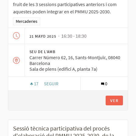
fruit de les 3 sessions participatives anteriors i com
aquestes poden integrar en el PMMU 2025-2030.
Resultados al filtrar por la categoría: Mercaderies
Mercaderies
· 16:30 - 18:30
21 MAYO 2025
SEU DE L’AMB
Carrer Número 62, 16, Sants-Montjuïc, 08040
Barcelona
Sala de plens (edifici A, planta 7a)
17
17 SEGUIDORAS
SEGUIR
0
SESSIÓ TÈCNICA DE RETORN DEL PROCÉS D'ELA
VER
Sessió tècnica participativa del procés
d'elaboració del PMMU 2025-2030, de la