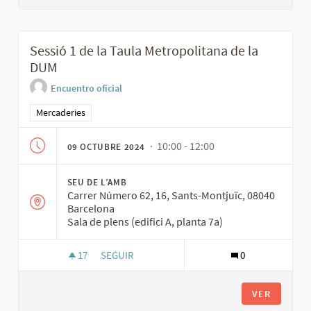
Sessió 1 de la Taula Metropolitana de la
DUM
Encuentro oficial
Resultados al filtrar por la categoría: Mercaderies
Mercaderies
· 10:00 - 12:00
09 OCTUBRE 2024
SEU DE L’AMB
Carrer Número 62, 16, Sants-Montjuïc, 08040
Barcelona
Sala de plens (edifici A, planta 7a)
17
17 SEGUIDORAS
SEGUIR
0
SESSIÓ 1 DE LA TAULA METROPOLITANA DE LA 
VER