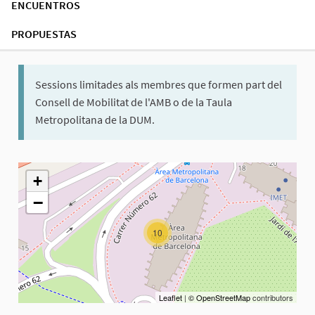
ENCUENTROS
PROPUESTAS
Sessions limitades als membres que formen part del
Consell de Mobilitat de l'AMB o de la Taula
Metropolitana de la DUM.
El siguiente elemento es un mapa que presenta los componentes 
+
−
10
Leaflet
|
© OpenStreetMap
contributors