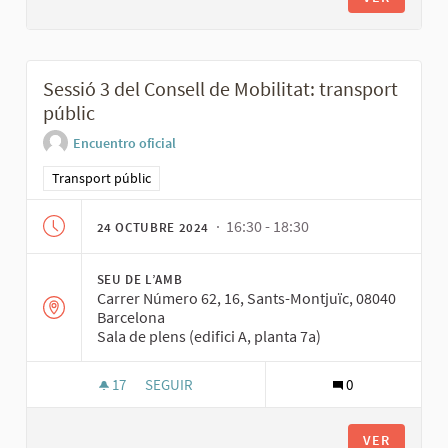
Sessió 3 del Consell de Mobilitat: transport
públic
Encuentro oficial
Resultados al filtrar por la categoría: Transport públic
Transport públic
· 16:30 - 18:30
24 OCTUBRE 2024
SEU DE L’AMB
Carrer Número 62, 16, Sants-Montjuïc, 08040
Barcelona
Sala de plens (edifici A, planta 7a)
17
17 SEGUIDORAS
SEGUIR
0
SESSIÓ 3 DEL CONSELL DE MOBILITAT: TRANSP
VER