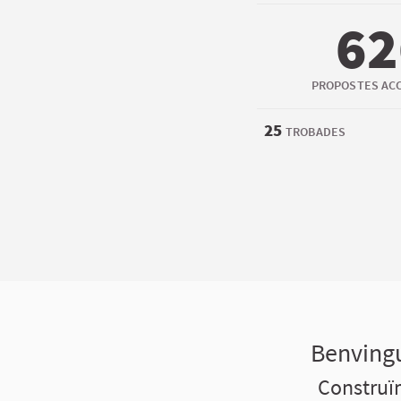
62
PROPOSTES AC
25
TROBADES
Benvingu
Construïm