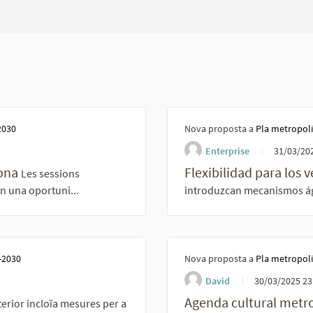
2030
Nova proposta a
Pla metropoli
Enterprise
31/03/202
lona
Flexibilidad para los 
Les sessions
ón una oportuni...
introduzcan mecanismos ági
-2030
Nova proposta a
Pla metropoli
David
30/03/2025 23
Agenda cultural metro
terior incloïa mesures per a