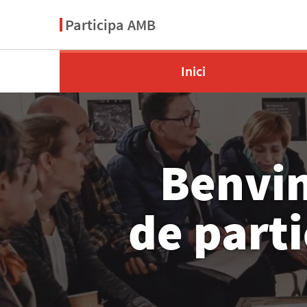
Participa AMB
Inici
Benvin
de part