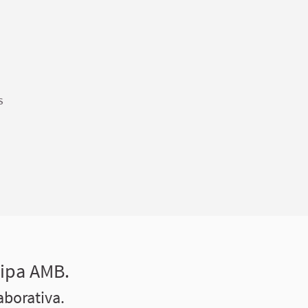
S
cipa AMB.
aborativa.