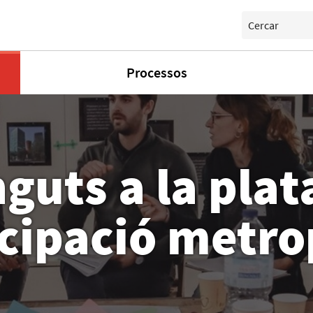
Cercar
Processos
guts a la pla
icipació metro