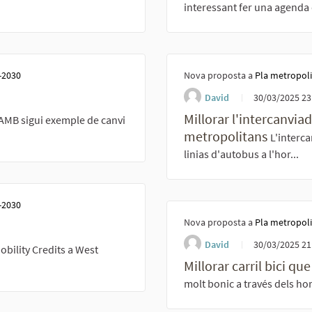
interessant fer una agenda d
-2030
Nova proposta a
Pla metropoli
David
30/03/2025 23
Millorar l'intercanvia
MB sigui exemple de canvi
metropolitans
L'interc
linias d'autobus a l'hor...
-2030
Nova proposta a
Pla metropoli
David
30/03/2025 21
obility Credits a West
Millorar carril bici qu
molt bonic a través dels hort