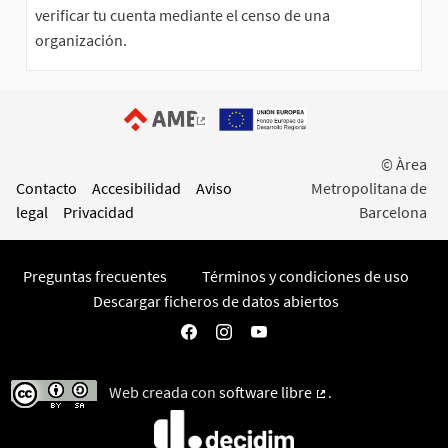
verificar tu cuenta mediante el censo de una
organización.
(Enlace externo)
© Àrea
Contacto
Accesibilidad
Aviso
Metropolitana de
legal
Privacidad
Barcelona
Preguntas frecuentes
Términos y condiciones de uso
Descargar ficheros de datos abiertos
Participa AMB en Facebook
Participa AMB en Instagram
Participa AMB en YouTube
Web creada con
software libre
.
(Enlace externo)