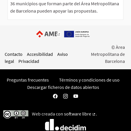
36 municipios que forman parte del Área Metropolitana
de Barcelona pueden apoyar las propuestas.
(Enlace externo)
© Àrea
Contacto
Accesibilidad
Aviso
Metropolitana de
legal
Privacidad
Barcelona
Preguntas frecuentes
Términos y condiciones de uso
Descargar ficheros de datos abiertos
Participa AMB en Facebook
Participa AMB en Instagram
Participa AMB en YouTube
Web creada con
software libre
.
(Enlace externo)