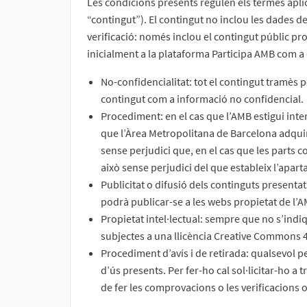
Les condicions presents regulen els termes apli
“contingut”). El contingut no inclou les dades de
verificació: només inclou el contingut públic pr
inicialment a la plataforma Participa AMB com a 
No-confidencialitat: tot el contingut tramès p
contingut com a informació no confidencial.
Procediment: en el cas que l’AMB estigui inter
que l’Àrea Metropolitana de Barcelona adquire
sense perjudici que, en el cas que les parts c
això sense perjudici del que estableix l’apartat
Publicitat o difusió dels continguts presentat
podrà publicar-se a les webs propietat de l’A
Propietat intel·lectual: sempre que no s’indiq
subjectes a una llicència Creative Commons 4
Procediment d’avís i de retirada: qualsevol pe
d’ús presents. Per fer-ho cal sol·licitar-ho a
de fer les comprovacions o les verificacions 