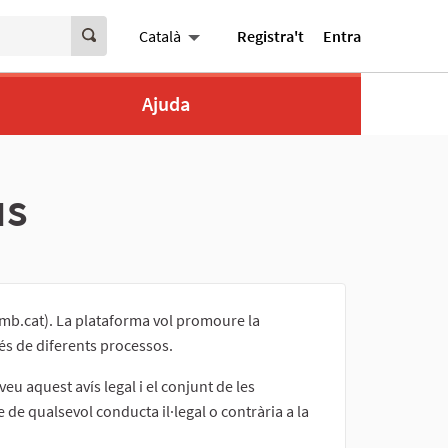
Registra't
Entra
Català
Ajuda
ús
.amb.cat). La plataforma vol promoure la
vés de diferents processos.
u aquest avís legal i el conjunt de les
 de qualsevol conducta il·legal o contrària a la