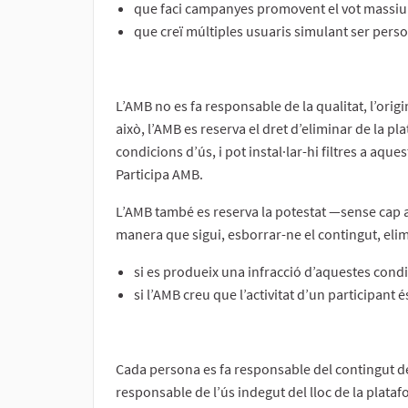
que faci campanyes promovent el vot massiu p
que creï múltiples usuaris simulant ser perso
L’AMB no es fa responsable de la qualitat, l’origin
això, l’AMB es reserva el dret d’eliminar de la 
condicions d’ús, i pot instal·lar-hi filtres a aqu
Participa AMB.
L’AMB també es reserva la potestat —sense cap a
manera que sigui, esborrar-ne el contingut, elimi
si es produeix una infracció d’aquestes condi
si l’AMB creu que l’activitat d’un participant és
Cada persona es fa responsable del contingut de 
responsable de l’ús indegut del lloc de la plataf