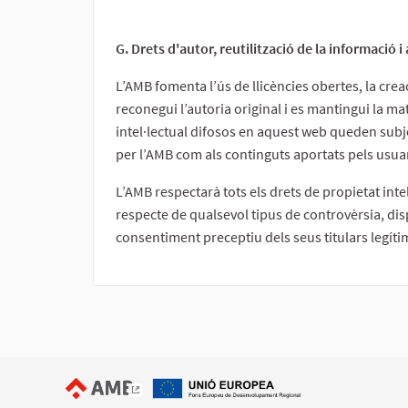
G. Drets d'autor, reutilització de la informació i
L’AMB fomenta l’ús de llicències obertes, la crea
reconegui l’autoria original i es mantingui la mat
intel·lectual difosos en aquest web queden subje
per l’AMB com als continguts aportats pels usua
L’AMB respectarà tots els drets de propietat inte
respecte de qualsevol tipus de controvèrsia, dispu
consentiment preceptiu dels seus titulars legíti
(Enllaç extern)