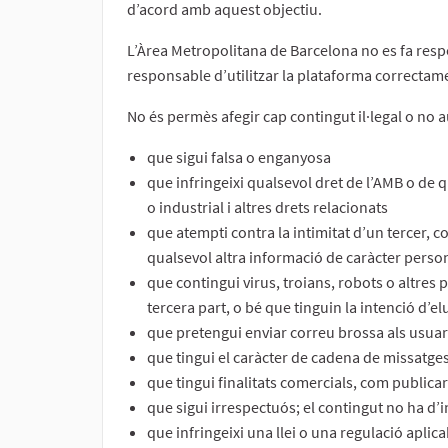
d’acord amb aquest objectiu.
L’Àrea Metropolitana de Barcelona no es fa respo
responsable d’utilitzar la plataforma correctamen
No és permès afegir cap contingut il·legal o no a
que sigui falsa o enganyosa
que infringeixi qualsevol dret de l’AMB o de 
o industrial i altres drets relacionats
que atempti contra la intimitat d’un tercer, 
qualsevol altra informació de caràcter perso
que contingui virus, troians, robots o altres 
tercera part, o bé que tinguin la intenció d’
que pretengui enviar correu brossa als usuar
que tingui el caràcter de cadena de missatges,
que tingui finalitats comercials, com publicar
que sigui irrespectuós; el contingut no ha d’in
que infringeixi una llei o una regulació aplica