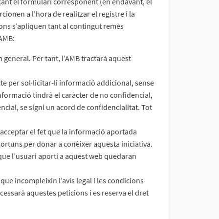
çant el formulari corresponent (en endavant, el
onen a l'hora de realitzar el registre i la
ions s’apliquen tant al contingut remès
’AMB:
n general. Per tant, l’AMB tractarà aquest
e per sol·licitar-li informació addicional, sense
formació tindrà el caràcter de no confidencial,
ncial, se signi un acord de confidencialitat. Tot
 acceptar el fet que la informació aportada
portuns per donar a conèixer aquesta iniciativa.
al que l’usuari aporti a aquest web quedaran
que incompleixin l’avís legal i les condicions
ocessarà aquestes peticions i es reserva el dret