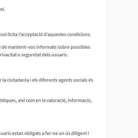
ei.
sol·licita l’acceptació d’aquestes condicions.
tal de mantenir-vos informats sobre possibles
ivacitat o seguretat dels usuaris.
a ciutadania i els diferents agents socials és
úbliques, així com en la valoració, informació,
ris estan obligats a fer-ne un ús diligent i