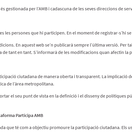
és gestionada per l’AMB i cadascuna de les seves direccions de serv
s les persones que hi participen. En el moment de registrar-s’hi se 
ndicions. En aquest web se’n publicarà sempre l’última versió. Per 
 de tant en tant. S’informarà de les modificacions quan afectin la pr
icipació ciutadana de manera oberta i transparent. La implicació de l
ica de l’àrea metropolitana.
rtar el seu punt de vista en la definició i el disseny de polítiques p
ataforma Participa AMB
a que té com a objectiu promoure la participació ciutadana. Els usua