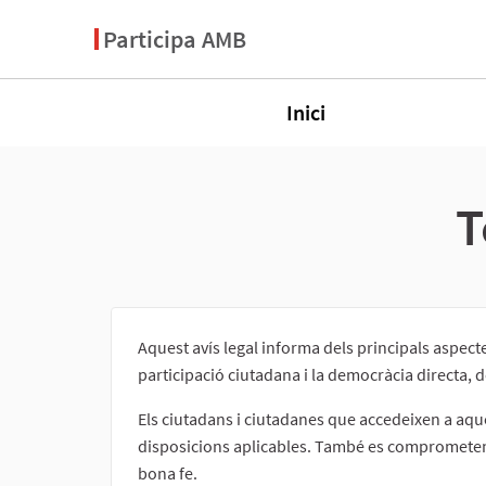
Participa AMB
Inici
T
Aquest avís legal informa dels principals aspect
participació ciutadana i la democràcia directa, d
Els ciutadans i ciutadanes que accedeixen a aque
disposicions aplicables. També es comprometen a f
bona fe.