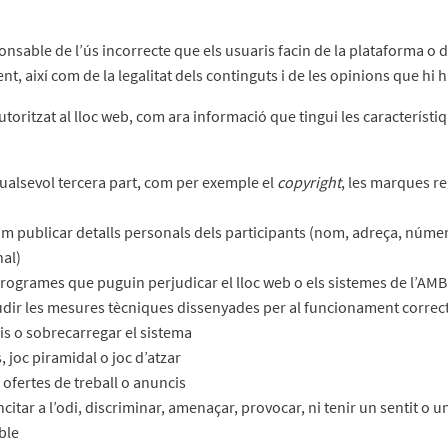
nsable de l’ús incorrecte que els usuaris facin de la plataforma o 
t, així com de la legalitat dels continguts i de les opinions que hi 
utoritzat al lloc web, com ara informació que tingui les característi
qualsevol tercera part, com per exemple el
copyright
, les marques re
com publicar detalls personals dels participants (nom, adreça, númer
nal)
programes que puguin perjudicar el lloc web o els sistemes de l’AMB,
eludir les mesures tècniques dissenyades per al funcionament correc
is o sobrecarregar el sistema
 joc piramidal o joc d’atzar
 ofertes de treball o anuncis
citar a l’odi, discriminar, amenaçar, provocar, ni tenir un sentit o un
ble