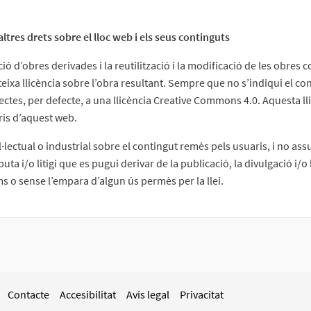
 altres drets sobre el lloc web i els seus continguts
ció d’obres derivades i la reutilització i la modificació de les obr
eixa llicència sobre l’obra resultant. Sempre que no s’indiqui el con
ctes, per defecte, a una llicència Creative Commons 4.0. Aquesta lli
ris d’aquest web.
l·lectual o industrial sobre el contingut remès pels usuaris, i no ass
ta i/o litigi que es pugui derivar de la publicació, la divulgació i/o
ms o sense l’empara d’algun ús permès per la llei.
Contacte
Accesibilitat
Avís legal
Privacitat