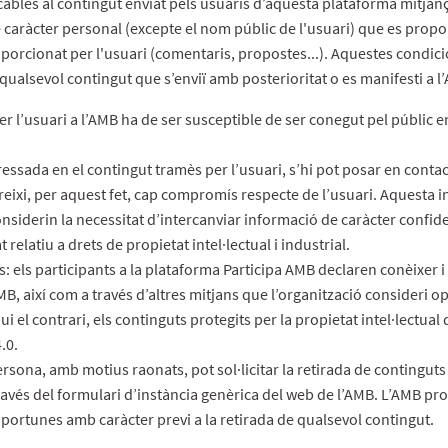
cables al contingut enviat pels usuaris d’aquesta plataforma mitjan
 caràcter personal (excepte el nom públic de l'usuari) que es proporci
oporcionat per l'usuari (comentaris, propostes...). Aquestes condic
qualsevol contingut que s’enviï amb posterioritat o es manifesti a l
er l’usuari a l’AMB ha de ser susceptible de ser conegut pel públic e
essada en el contingut tramès per l’usuari, s’hi pot posar en contact
ixi, per aquest fet, cap compromís respecte de l’usuari. Aquesta in
onsiderin la necessitat d’intercanviar informació de caràcter confide
 relatiu a drets de propietat intel·lectual i industrial.
s: els participants a la plataforma Participa AMB declaren conèixer i
MB, així com a través d’altres mitjans que l’organització consideri o
ui el contrari, els continguts protegits per la propietat intel·lectu
.0.
rsona, amb motius raonats, pot sol·licitar la retirada de continguts 
 través del formulari d’instància genèrica del web de l’AMB. L’AMB pr
oportunes amb caràcter previ a la retirada de qualsevol contingut.