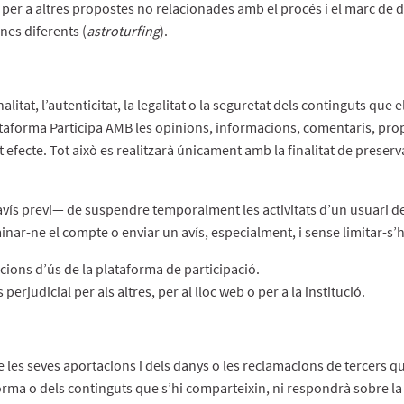
er a altres propostes no relacionades amb el procés i el marc de 
nes diferents (
astroturfing
).
alitat, l’autenticitat, la legalitat o la seguretat dels continguts que
plataforma Participa AMB les opinions, informacions, comentaris, pr
est efecte. Tot això es realitzarà únicament amb la finalitat de prese
vís previ— de suspendre temporalment les activitats d’un usuari de
nar-ne el compte o enviar un avís, especialment, i sense limitar-s’h
cions d’ús de la plataforma de participació.
 perjudicial per als altres, per al lloc web o per a la institució.
les seves aportacions i dels danys o les reclamacions de tercers qu
orma o dels continguts que s’hi comparteixin, ni respondrà sobre la u