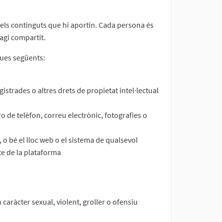
dels continguts que hi aportin. Cada persona és
hagi compartit.
ques següents:
gistrades o altres drets de propietat intel·lectual
o de telèfon, correu electrònic, fotografies o
 o bé el lloc web o el sistema de qualsevol
te de la plataforma
 caràcter sexual, violent, groller o ofensiu