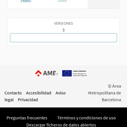
13:03
PMMU
VERSIONES
3
VOLVER A LA PROPUESTA
(Enlace externo)
© Àrea
Contacto
Accesibilidad
Aviso
Metropolitana de
legal
Privacidad
Barcelona
Preguntas frecuentes
Términos y condiciones de uso
Descargar ficheros de datos abiertos