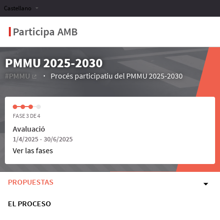
Castellano
Participa AMB
PMMU 2025-2030
#PMMU
Procés participatiu del PMMU 2025-2030
(Enlace externo)
FASE 3 DE 4
Avaluació
1/4/2025 - 30/6/2025
Ver las fases
PROPUESTAS
EL PROCESO