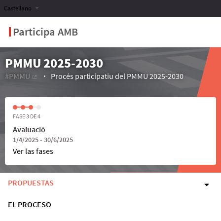
Castellano
Participa AMB
PMMU 2025-2030
#PMMU
Procés participatiu del PMMU 2025-2030
(Enlace externo)
FASE 3 DE 4
Avaluació
1/4/2025 - 30/6/2025
Ver las fases
PROPUESTAS
EL PROCESO