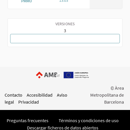
13:03
PMMU
VERSIONES
3
VOLVER A LA PROPUESTA
(Enlace externo)
© Àrea
Contacto
Accesibilidad
Aviso
Metropolitana de
legal
Privacidad
Barcelona
Preguntas frecuentes
Términos y condiciones de uso
Descargar ficheros de datos abiertos