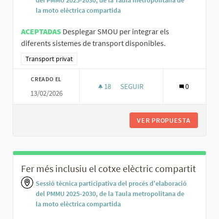
la moto elèctrica compartida
ACEPTADAS
Desplegar SMOU per integrar els
diferents sistemes de transport disponibles.
Resultados al filtrar por la categoría: Transport privat
Transport privat
CREADO EL
18
18 SEGUIDORAS
SEGUIR
0
13/02/2026
DESPLEGAR SMOU PER INTEGRA
VER PROPUESTA
DESPLEG
Fer més inclusiu el cotxe elèctric compartit
Sessió tècnica participativa del procés d'elaboració
del PMMU 2025-2030, de la Taula metropolitana de
la moto elèctrica compartida