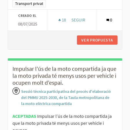
Resultados al filtrar por la categoría: Transport privat
Transport privat
CREADO EL
18
18 SEGUIDORAS
SEGUIR
0
08/07/2025
IMPLEMENTAR APARCAMENTS ES
VER PROPUESTA
IMPLEME
Impulsar l’ús de la moto compartida ja que
la moto privada té menys usos per vehicle i
ocupen molt d’espai.
Sessió tècnica participativa del procés d'elaboració
del PMMU 2025-2030, de la Taula metropolitana de
la moto elèctrica compartida
ACEPTADAS
Impulsar l’ús de la moto compartida ja
que la moto privada té menys usos per vehicle i
ocupen...