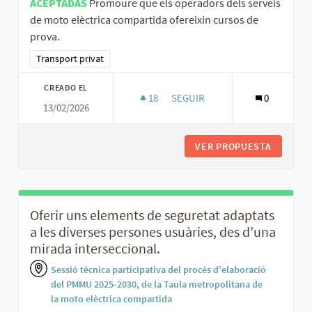
ACEPTADAS
Promoure que els operadors dels serveis
de moto elèctrica compartida ofereixin cursos de
prova.
Resultados al filtrar por la categoría: Transport privat
Transport privat
CREADO EL
18
18 SEGUIDORAS
SEGUIR
0
13/02/2026
PROMOURE QUE ELS OPERADORS
VER PROPUESTA
PROMOUR
Oferir uns elements de seguretat adaptats
a les diverses persones usuàries, des d’una
mirada interseccional.
Sessió tècnica participativa del procés d'elaboració
del PMMU 2025-2030, de la Taula metropolitana de
la moto elèctrica compartida