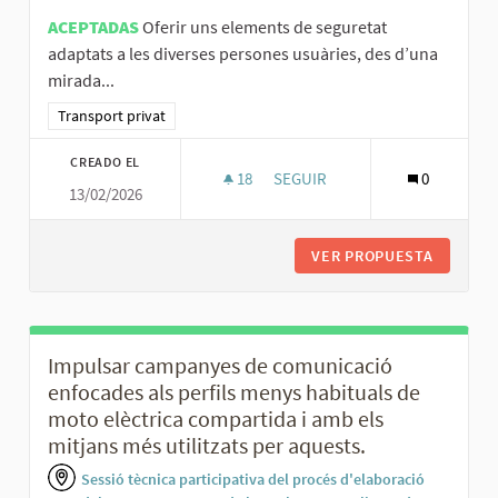
ACEPTADAS
Oferir uns elements de seguretat
adaptats a les diverses persones usuàries, des d’una
mirada...
Resultados al filtrar por la categoría: Transport privat
Transport privat
CREADO EL
18
18 SEGUIDORAS
SEGUIR
0
13/02/2026
OFERIR UNS ELEMENTS DE SEGU
VER PROPUESTA
OFERIR 
Impulsar campanyes de comunicació
enfocades als perfils menys habituals de
moto elèctrica compartida i amb els
mitjans més utilitzats per aquests.
Sessió tècnica participativa del procés d'elaboració