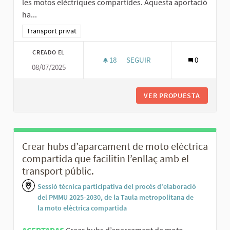
les motos elèctriques compartides. Aquesta aportació
ha...
Resultados al filtrar por la categoría: Transport privat
Transport privat
CREADO EL
18
18 SEGUIDORAS
SEGUIR
0
08/07/2025
BONIFICAR CERTES ZONES D’A
VER PROPUESTA
BONIFIC
Crear hubs d’aparcament de moto elèctrica
compartida que facilitin l’enllaç amb el
transport públic.
Sessió tècnica participativa del procés d'elaboració
del PMMU 2025-2030, de la Taula metropolitana de
la moto elèctrica compartida
ACEPTADAS
Crear hubs d’aparcament de moto