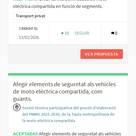
elèctrica compartida en funció de segments.
Resultados al filtrar por la categoría: Transport privat
Transport privat
CREADO EL
18
18 SEGUIDORAS
SEGUIR
0
13/02/2026
CREAR TARIFES BONIFICADES 
VER PROPUESTA
CREAR T
Afegir elements de seguretat als vehicles
de moto elèctrica compartida, com
guants.
Sessió tècnica participativa del procés d'elaboració
del PMMU 2025-2030, de la Taula metropolitana de
la moto elèctrica compartida
ACEPTADAS
Afegir elements de seguretat als vehicles