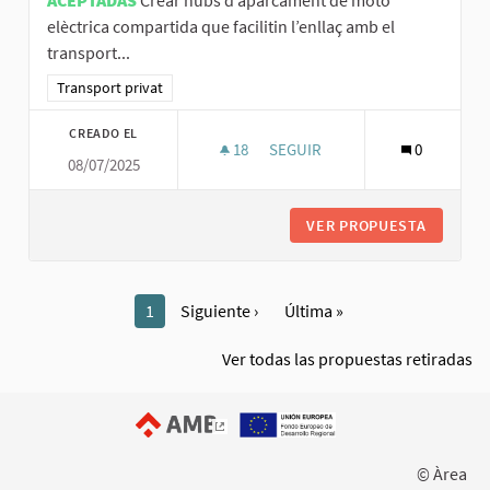
elèctrica compartida que facilitin l’enllaç amb el
transport...
Resultados al filtrar por la categoría: Transport privat
Transport privat
CREADO EL
18
18 SEGUIDORAS
SEGUIR
0
08/07/2025
CREAR HUBS D’APARCAMENT DE
VER PROPUESTA
CREAR H
1
Siguiente ›
Última »
Ver todas las propuestas retiradas
(Enlace externo)
© Àrea