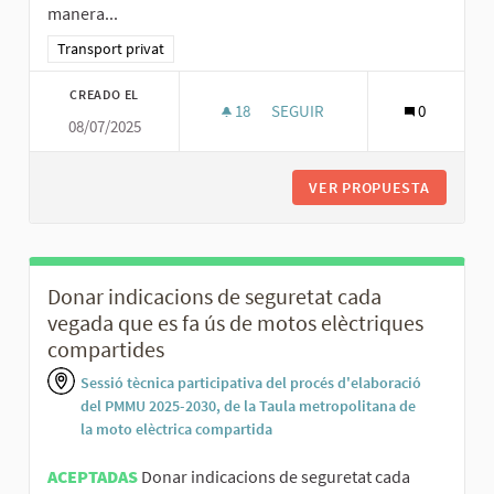
manera...
Resultados al filtrar por la categoría: Transport privat
Transport privat
CREADO EL
18
18 SEGUIDORAS
SEGUIR
0
08/07/2025
MOTIVAR LA RECURRÈNCIA DEL
VER PROPUESTA
MOTIVAR
Donar indicacions de seguretat cada
vegada que es fa ús de motos elèctriques
compartides
Sessió tècnica participativa del procés d'elaboració
del PMMU 2025-2030, de la Taula metropolitana de
la moto elèctrica compartida
ACEPTADAS
Donar indicacions de seguretat cada