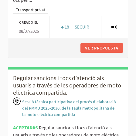
Resultados al filtrar por la categoría: Transport privat
Transport privat
CREADO EL
18
18 SEGUIDORAS
SEGUIR
0
08/07/2025
IMPULSAR L’ÚS DE LA MOTO CO
VER PROPUESTA
IMPULSA
Regular sancions i tocs d’atenció als
usuaris a través de les operadores de moto
elèctrica compartida.
Sessió tècnica participativa del procés d'elaboració
del PMMU 2025-2030, de la Taula metropolitana de
la moto elèctrica compartida
ACEPTADAS
Regular sancions i tocs d’atenció als
usuaris a través de les operadores de moto elèctrica...