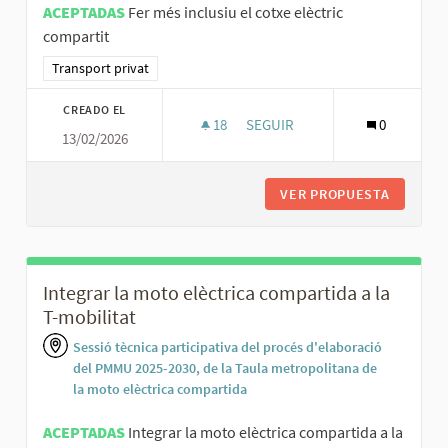
ACEPTADAS
Fer més inclusiu el cotxe elèctric
compartit
Resultados al filtrar por la categoría: Transport privat
Transport privat
CREADO EL
18
18 SEGUIDORAS
SEGUIR
0
13/02/2026
FER MÉS INCLUSIU EL COTXE E
VER PROPUESTA
FER MÉS
Integrar la moto elèctrica compartida a la
T-mobilitat
Sessió tècnica participativa del procés d'elaboració
del PMMU 2025-2030, de la Taula metropolitana de
la moto elèctrica compartida
ACEPTADAS
Integrar la moto elèctrica compartida a la