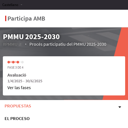
Castellano
Participa AMB
PMMU 2025-2030
#PMMU
Procés participatiu del PMMU 2025-2030
(Enlace externo)
FASE 3 DE 4
Avaluació
1/4/2025 - 30/6/2025
Ver las fases
PROPUESTAS
EL PROCESO