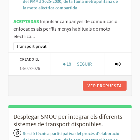
del PMMU 2025-2030, de la Taula metropolitana de
la moto elèctrica compartida
ACEPTADAS
Impulsar campanyes de comunicació
enfocades als perfils menys habituals de moto
elèctrica...
Resultados al filtrar por la categoría: Transport privat
Transport privat
CREADO EL
18
18 SEGUIDORAS
SEGUIR
0
13/02/2026
IMPULSAR CAMPANYES DE COMU
VER PROPUESTA
IMPULSA
Desplegar SMOU per integrar els diferents
sistemes de transport disponibles.
Sessió tècnica participativa del procés d'elaboració
del PMMU 2025-2030, de la Taula metropolitana de