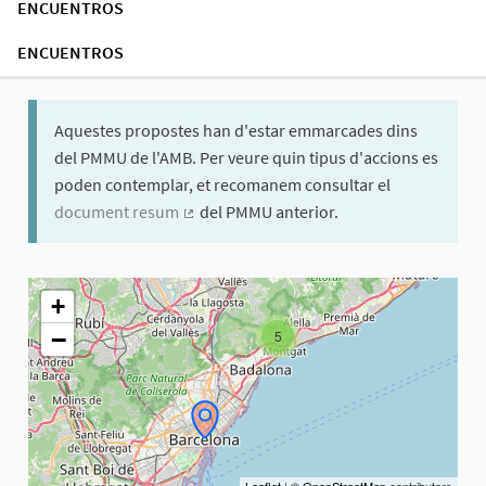
ENCUENTROS
ENCUENTROS
Aquestes propostes han d'estar emmarcades dins
del PMMU de l'AMB. Per veure quin tipus d'accions es
poden contemplar, et recomanem consultar el
document resum
del PMMU anterior.
(Enlace externo)
El siguiente elemento es un mapa que presenta los componentes 
+
−
5
Leaflet
|
© OpenStreetMap
contributors