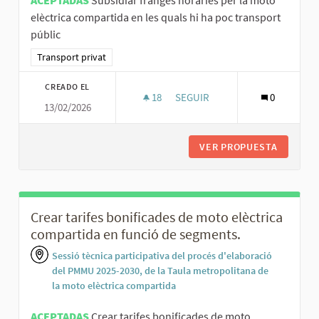
elèctrica compartida en les quals hi ha poc transport
públic
Resultados al filtrar por la categoría: Transport privat
Transport privat
CREADO EL
18
18 SEGUIDORAS
SEGUIR
0
13/02/2026
SUBSIDIAR FRANGES HORÀRIES
VER PROPUESTA
SUBSIDI
Crear tarifes bonificades de moto elèctrica
compartida en funció de segments.
Sessió tècnica participativa del procés d'elaboració
del PMMU 2025-2030, de la Taula metropolitana de
la moto elèctrica compartida
ACEPTADAS
Crear tarifes bonificades de moto