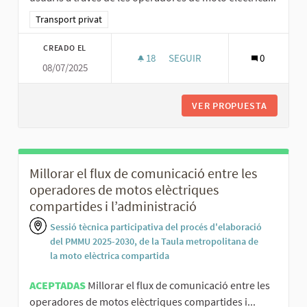
Resultados al filtrar por la categoría: Transport privat
Transport privat
CREADO EL
18
18 SEGUIDORAS
SEGUIR
0
08/07/2025
REGULAR SANCIONS I TOCS D’A
VER PROPUESTA
REGULAR
Millorar el flux de comunicació entre les
operadores de motos elèctriques
compartides i l’administració
Sessió tècnica participativa del procés d'elaboració
del PMMU 2025-2030, de la Taula metropolitana de
la moto elèctrica compartida
ACEPTADAS
Millorar el flux de comunicació entre les
operadores de motos elèctriques compartides i...