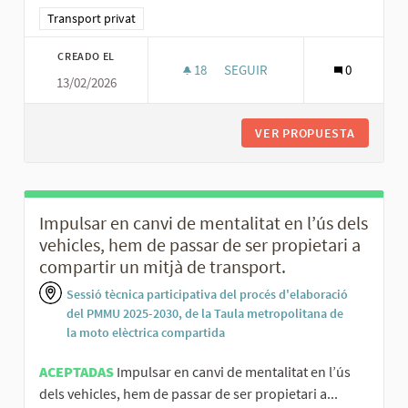
Resultados al filtrar por la categoría: Transport privat
Transport privat
CREADO EL
18
18 SEGUIDORAS
SEGUIR
0
13/02/2026
INCENTIVAR EL PÚBLIC FEMENÍ
VER PROPUESTA
INCENTI
Impulsar en canvi de mentalitat en l’ús dels
vehicles, hem de passar de ser propietari a
compartir un mitjà de transport.
Sessió tècnica participativa del procés d'elaboració
del PMMU 2025-2030, de la Taula metropolitana de
la moto elèctrica compartida
ACEPTADAS
Impulsar en canvi de mentalitat en l’ús
dels vehicles, hem de passar de ser propietari a...