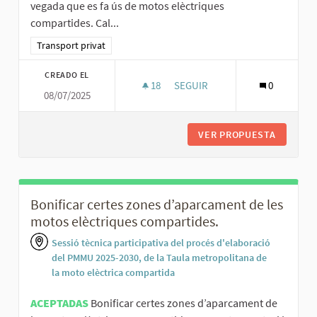
vegada que es fa ús de motos elèctriques
compartides. Cal...
Resultados al filtrar por la categoría: Transport privat
Transport privat
CREADO EL
18
18 SEGUIDORAS
SEGUIR
0
08/07/2025
DONAR INDICACIONS DE SEGUR
VER PROPUESTA
DONAR I
Bonificar certes zones d’aparcament de les
motos elèctriques compartides.
Sessió tècnica participativa del procés d'elaboració
del PMMU 2025-2030, de la Taula metropolitana de
la moto elèctrica compartida
ACEPTADAS
Bonificar certes zones d’aparcament de