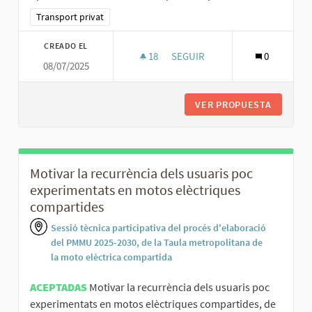
Resultados al filtrar por la categoría: Transport privat
Transport privat
CREADO EL
18
18 SEGUIDORAS
SEGUIR
0
08/07/2025
MILLORAR EL FLUX DE COMUNI
VER PROPUESTA
MILLORA
Motivar la recurrència dels usuaris poc
experimentats en motos elèctriques
compartides
Sessió tècnica participativa del procés d'elaboració
del PMMU 2025-2030, de la Taula metropolitana de
la moto elèctrica compartida
ACEPTADAS
Motivar la recurrència dels usuaris poc
experimentats en motos elèctriques compartides, de