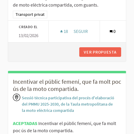
de moto elèctrica compartida, com guants.
Resultados al filtrar por la categoría: Transport privat
Transport privat
CREADO EL
18
18 SEGUIDORAS
SEGUIR
0
13/02/2026
AFEGIR ELEMENTS DE SEGURET
VER PROPUESTA
AFEGIR 
Incentivar el públic femení, que fa molt poc
ús de la moto compartida.
Sessió tècnica participativa del procés d'elaboració
del PMMU 2025-2030, de la Taula metropolitana de
la moto elèctrica compartida
ACEPTADAS
Incentivar el públic femení, que fa molt
poc ús de la moto compartida.