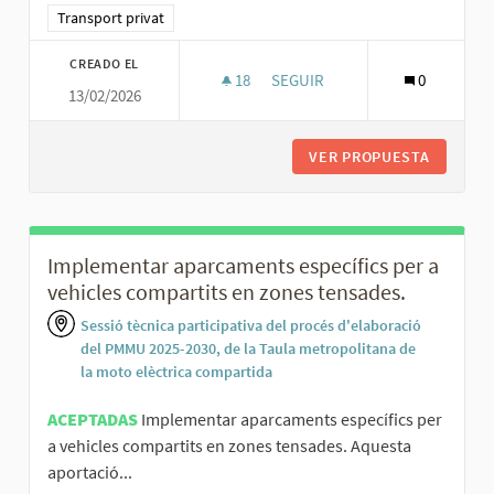
Resultados al filtrar por la categoría: Transport privat
Transport privat
CREADO EL
18
18 SEGUIDORAS
SEGUIR
0
13/02/2026
IMPULSAR EN CANVI DE MENTAL
VER PROPUESTA
IMPULSA
Implementar aparcaments específics per a
vehicles compartits en zones tensades.
Sessió tècnica participativa del procés d'elaboració
del PMMU 2025-2030, de la Taula metropolitana de
la moto elèctrica compartida
ACEPTADAS
Implementar aparcaments específics per
a vehicles compartits en zones tensades. Aquesta
aportació...