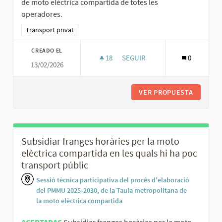
de moto elèctrica compartida de totes les
operadores.
Resultados al filtrar por la categoría: Transport privat
Transport privat
CREADO EL
18
18 SEGUIDORAS
SEGUIR
0
13/02/2026
UNIFICAR EN UNA SOLA APLICA
VER PROPUESTA
UNIFICA
Subsidiar franges horàries per la moto
elèctrica compartida en les quals hi ha poc
transport públic
Sessió tècnica participativa del procés d'elaboració
del PMMU 2025-2030, de la Taula metropolitana de
la moto elèctrica compartida
ACEPTADAS
Subsidiar franges horàries per la moto