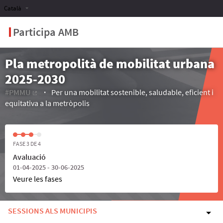
Català
Participa AMB
Pla metropolità de mobilitat urbana
2025-2030
#PMMU
Per una mobilitat sostenible, saludable, eficient i
(Enllaç extern)
equitativa a la metròpolis
FASE 3 DE 4
Avaluació
01-04-2025 - 30-06-2025
Veure les fases
SESSIONS ALS MUNICIPIS