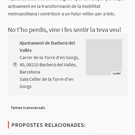
activament en la transformació de la mobilitat
metropolitana i contribuir a un futur millor per a tots.
No t’ho perdis, vine i fes sentir la teva veu!
Ajuntament de Barberà del
Vallès
Carrer de la Torre d'en Gorgs,
40, 08210 Barberà del Vallès,
Barcelona
Leaflet
Sala Celler de la Torre d'en
Gorgs
Resultats al filtrar per la categoria: Temes transversals
Temes transversals
PROPOSTES RELACIONADES: