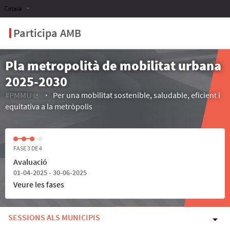
Català
Participa AMB
Pla metropolità de mobilitat urbana
2025-2030
#PMMU
Per una mobilitat sostenible, saludable, eficient i
(Enllaç extern)
equitativa a la metròpolis
FASE 3 DE 4
Avaluació
01-04-2025 - 30-06-2025
Veure les fases
SESSIONS ALS MUNICIPIS