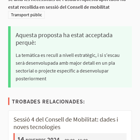
estat recollida en sessió del Consell de mobilitat
Resultats al filtrar per la categoria: Transport públic
Transport públic
Aquesta proposta ha estat acceptada
perquè:
La temàtica es recull a nivell estratègic, i si s'escau
serà desenvolupada amb major detall en un pla
sectorial o projecte específic a desenvolupar
posteriorment
TROBADES RELACIONADES:
Sessió 4 del Consell de Mobilitat: dades i
noves tecnologies
14
novembre 2024
09:00 - 11:00