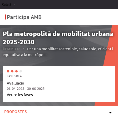
Català
Participa AMB
Pla metropolità de mobilitat urbana
2025-2030
#PMMU
Per una mobilitat sostenible, saludable, eficient i
(Enllaç extern)
equitativa a la metròpolis
FASE 3 DE 4
Avaluació
01-04-2025 - 30-06-2025
Veure les fases
PROPOSTES