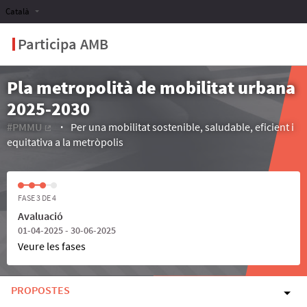
Català
Participa AMB
Pla metropolità de mobilitat urbana
2025-2030
#PMMU
Per una mobilitat sostenible, saludable, eficient i
(Enllaç extern)
equitativa a la metròpolis
FASE 3 DE 4
Avaluació
01-04-2025 - 30-06-2025
Veure les fases
PROPOSTES