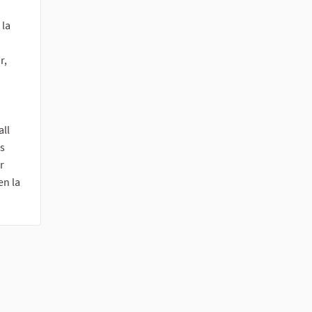
 la
r,
all
es
r
en la