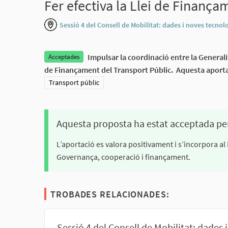
Fer efectiva la Llei de Finanç
Sessió 4 del Consell de Mobilitat: dades i noves tecnol
Impulsar la coordinació entre la Generalit
Acceptades
de Finançament del Transport Públic. Aquesta aportaci
Resultats al filtrar per la categoria: Transport públic
Transport públic
Aquesta proposta ha estat acceptada pe
L’aportació es valora positivament i s’incorpora al
Governança, cooperació i finançament.
TROBADES RELACIONADES:
Sessió 4 del Consell de Mobilitat: dades i