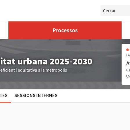
Cercar
Processos
FA
litat urbana 2025-2030
A
ficient i equitativa a la metròpolis
01
V
TES
SESSIONS INTERNES