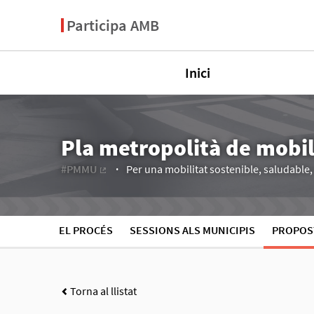
Participa AMB
Inici
Pla metropolità de mobi
#PMMU
Per una mobilitat sostenible, saludable, e
(Enllaç extern)
EL PROCÉS
SESSIONS ALS MUNICIPIS
PROPOS
Torna al llistat