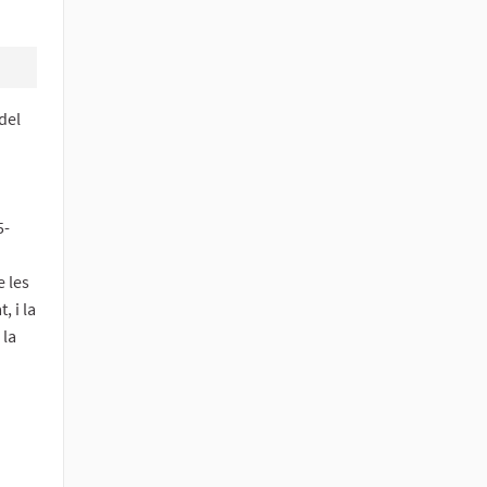
del
5-
e les
, i la
 la