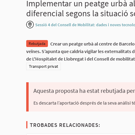
Implementar un peatge urbà al 
diferencial segons la situació
Sessió 4 del Consell de Mobilitat: dades i noves tecnol
Crear un peatge urbà al centre de Barcelon
Rebutjada
veïnes. S’apunta que caldria vigilar les externalitats
de L'Hospitalet de Llobregat i del Consell de mobilitat
Resultats al filtrar per la categoria: Transport privat
Transport privat
Aquesta proposta ha estat rebutjada pe
Es descarta l’aportació després de la seva anàlisi t
TROBADES RELACIONADES: