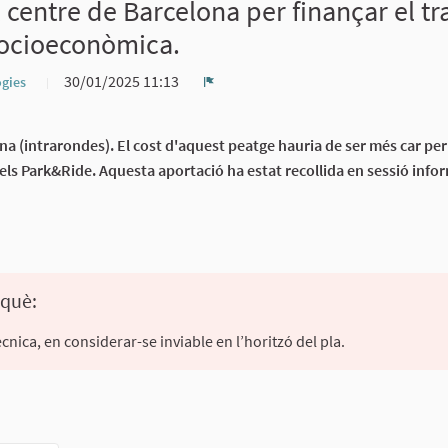
centre de Barcelona per finançar el tr
 socioeconòmica.
30/01/2025 11:13
ogies
Denúncia
a (intrarondes). El cost d'aquest peatge hauria de ser més car per 
 dels Park&Ride. Aquesta aportació ha estat recollida en sessió info
rquè:
ècnica, en considerar-se inviable en l’horitzó del pla.