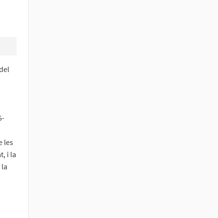
del
5-
e les
, i la
 la