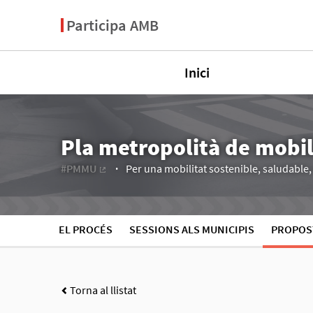
Participa AMB
Inici
Pla metropolità de mobi
#PMMU
Per una mobilitat sostenible, saludable, e
(Enllaç extern)
EL PROCÉS
SESSIONS ALS MUNICIPIS
PROPOS
Torna al llistat