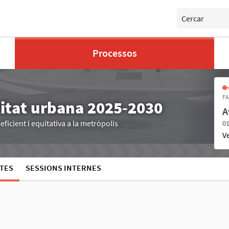
Cercar
Processos
FA
litat urbana 2025-2030
A
ficient i equitativa a la metròpolis
01
V
TES
SESSIONS INTERNES