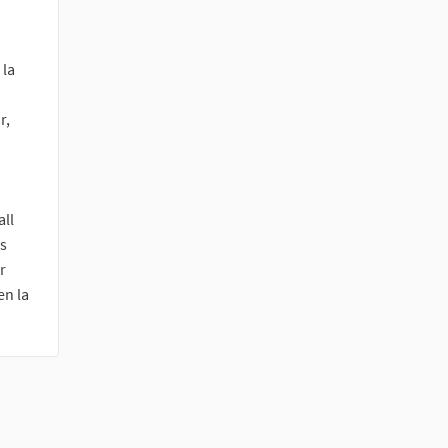
 la
r,
all
es
r
en la