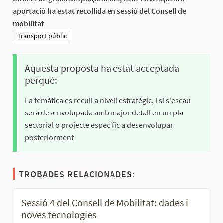
aportació ha estat recollida en sessió del Consell de
mobilitat
Resultats al filtrar per la categoria: Transport públic
Transport públic
Aquesta proposta ha estat acceptada
perquè:
La temàtica es recull a nivell estratègic, i si s'escau
serà desenvolupada amb major detall en un pla
sectorial o projecte específic a desenvolupar
posteriorment
TROBADES RELACIONADES:
Sessió 4 del Consell de Mobilitat: dades i
noves tecnologies