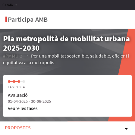
Català
Participa AMB
Pla metropolità de mobilitat urbana
2025-2030
#PMMU
Per una mobilitat sostenible, saludable, eficient i
(Enllaç extern)
equitativa a la metròpolis
FASE 3 DE 4
Avaluació
01-04-2025 - 30-06-2025
Veure les fases
PROPOSTES