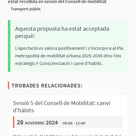
estat recollida en sessió del Consell de mobilitat
Resultats al filtrar per la categoria: Transport públic
Transport públic
Aquesta proposta ha estat acceptada
perquè:
L’aportació es valora positivament i s’incorpora al Pla
metropolità de mobilitat urbana 2025-2030 dins l’eix
estratègic F Conscienciació i canvi d’hàbits.
TROBADES RELACIONADES:
Sessió 5 del Consell de Mobilitat: canvi
d'hàbits
28
novembre 2024
09:00 - 11:00