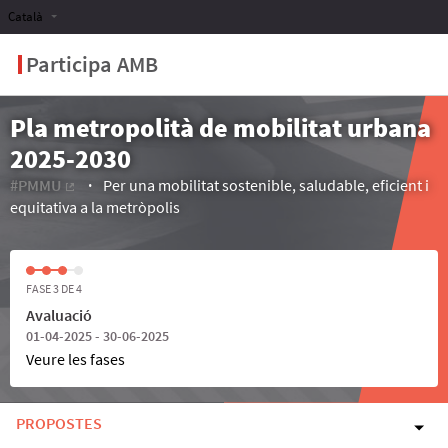
Català
Participa AMB
Pla metropolità de mobilitat urbana
2025-2030
#PMMU
Per una mobilitat sostenible, saludable, eficient i
(Enllaç extern)
equitativa a la metròpolis
FASE 3 DE 4
Avaluació
01-04-2025 - 30-06-2025
Veure les fases
PROPOSTES