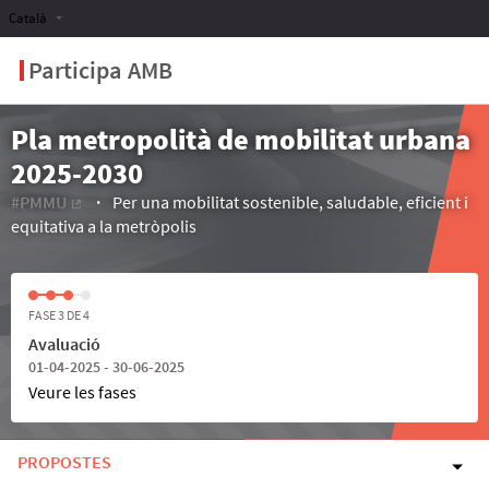
Català
Participa AMB
Pla metropolità de mobilitat urbana
2025-2030
#PMMU
Per una mobilitat sostenible, saludable, eficient i
(Enllaç extern)
equitativa a la metròpolis
FASE 3 DE 4
Avaluació
01-04-2025 - 30-06-2025
Veure les fases
PROPOSTES