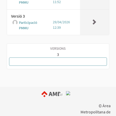
11:52
PMMU
Versió 3
29/04/2026
Participació
12:39
PMMU
VERSIONS
3
TORNA A LA PROPOSTA
(Enllaç extern)
© Àrea
Metropolitana de