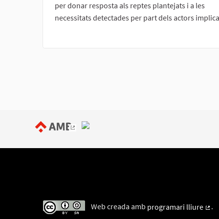
per donar resposta als reptes plantejats i a les
necessitats detectades per part dels actors implica
(Enllaç extern)
Web creada amb
programari lliure
.
(Enl