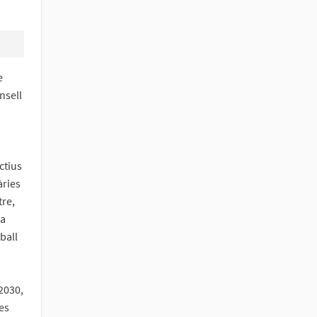
e
nsell
ctius
àries
tre,
 a
ball
2030,
es