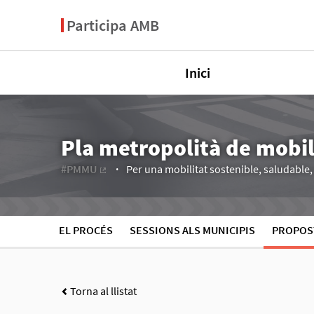
Participa AMB
Inici
Pla metropolità de mobi
#PMMU
Per una mobilitat sostenible, saludable, e
(Enllaç extern)
EL PROCÉS
SESSIONS ALS MUNICIPIS
PROPOS
Torna al llistat