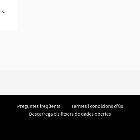
ts.
Preguntes freqüents
Termes i condicions d'ús
Descarrega els fitxers de dades obertes
laç extern)