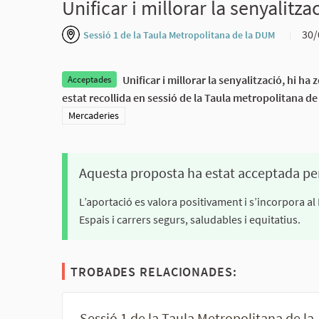
Unificar i millorar la senyalitz
30/
Sessió 1 de la Taula Metropolitana de la DUM
Unificar i millorar la senyalització, hi h
Acceptades
estat recollida en sessió de la Taula metropolitana d
Resultats al filtrar per la categoria: Mercaderies
Mercaderies
Aquesta proposta ha estat acceptada pe
L’aportació es valora positivament i s’incorpora al
Espais i carrers segurs, saludables i equitatius.
TROBADES RELACIONADES:
Sessió 1 de la Taula Metropolitana de la