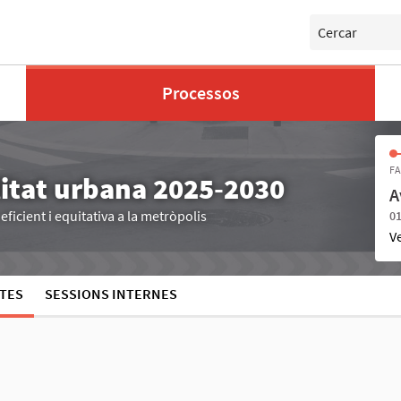
Cercar
Processos
FA
litat urbana 2025-2030
A
ficient i equitativa a la metròpolis
01
V
TES
SESSIONS INTERNES