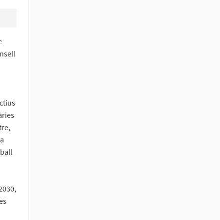
e
nsell
ctius
àries
tre,
 a
ball
2030,
es