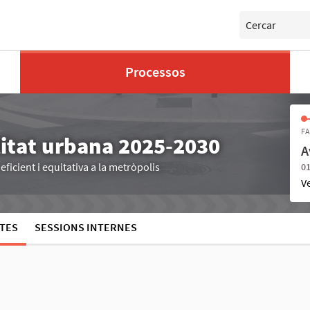
Cercar
Processos
FA
litat urbana 2025-2030
A
ficient i equitativa a la metròpolis
01
V
TES
SESSIONS INTERNES