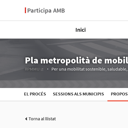
Participa AMB
Inici
Pla metropolità de mobi
#PMMU
Per una mobilitat sostenible, saludable, e
(Enllaç extern)
EL PROCÉS
SESSIONS ALS MUNICIPIS
PROPOS
Torna al llistat