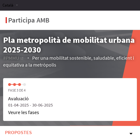
Català
Participa AMB
Pla metropolità de mobilitat urbana
2025-2030
#PMMU
Per una mobilitat sostenible, saludable, eficient i
(Enllaç extern)
equitativa a la metròpolis
FASE 3 DE 4
Avaluació
01-04-2025 - 30-06-2025
Veure les fases
PROPOSTES