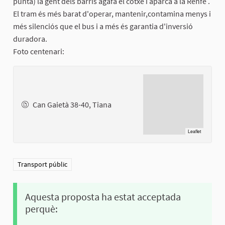
punta) la gent dels barris agafa el cotxe i aparca a la Renfe .
El tram és més barat d'operar, mantenir,contamina menys i
més silenciós que el bus i a més és garantia d'inversió
duradora.
Foto centenari:
Can Gaietà 38-40, Tiana
Leaflet
Resultats al filtrar per la categoria: Transport públic
Transport públic
Aquesta proposta ha estat acceptada
perquè: