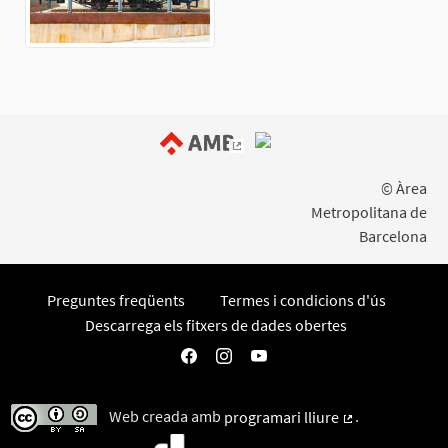
(Enllaç extern)
© Àrea
Metropolitana de
Barcelona
Preguntes freqüents
Termes i condicions d'ús
Descarrega els fitxers de dades obertes
Participa AMB a Facebook
Participa AMB a Instagram
Participa AMB a YouTube
Web creada amb
programari lliure
.
(Enllaç extern)