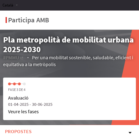
Català
Participa AMB
Pla metropolità de mobilitat urbana
2025-2030
#PMMU
Per una mobilitat sostenible, saludable, eficient i
(Enllaç extern)
equitativa a la metròpolis
FASE 3 DE 4
Avaluació
01-04-2025 - 30-06-2025
Veure les fases
PROPOSTES