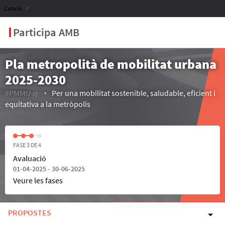
Català
Participa AMB
Pla metropolità de mobilitat urbana
2025-2030
#PMMU
Per una mobilitat sostenible, saludable, eficient i
(Enllaç extern)
equitativa a la metròpolis
FASE 3 DE 4
Avaluació
01-04-2025 - 30-06-2025
Veure les fases
PROPOSTES