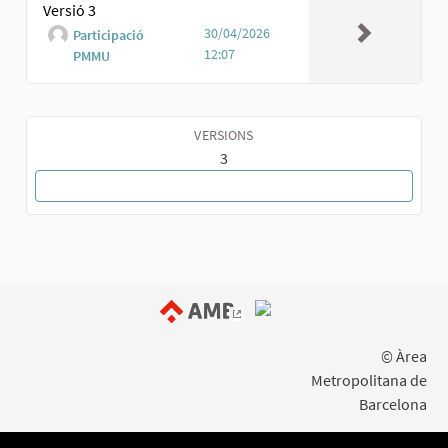
Versió 3
30/04/2026
Participació
12:07
PMMU
VERSIONS
3
TORNA A LA PROPOSTA
(Enllaç extern)
© Àrea
Metropolitana de
Barcelona