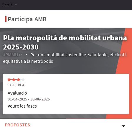
Català
Participa AMB
Pla metropolità de mobilitat urbana
2025-2030
#PMMU
Per una mobilitat sostenible, saludable, eficient i
(Enllaç extern)
equitativa a la metròpolis
FASE 3 DE 4
Avaluació
01-04-2025 - 30-06-2025
Veure les fases
PROPOSTES