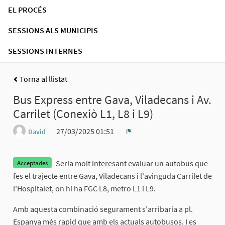
EL PROCÉS
SESSIONS ALS MUNICIPIS
SESSIONS INTERNES
Torna al llistat
Bus Express entre Gava, Viladecans i Av.
Carrilet (Conexiò L1, L8 i L9)
27/03/2025 01:51
David
Denúncia
Seria molt interesant evaluar un autobus que
Acceptades
fes el trajecte entre Gava, Viladecans i l'avinguda Carrilet de
l'Hospitalet, on hi ha FGC L8, metro L1 i L9.
Amb aquesta combinació segurament s'arribaria a pl.
Espanya més rapid que amb els actuals autobusos. I es