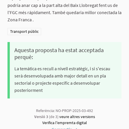
podría anar cap a la part alta del Baix Llobregat fent us de
l'FGC més rápidament. També quedaria millor conectada la
Zona Franca .
Resultats al filtrar per la categoria: Transport públic
Transport públic
Aquesta proposta ha estat acceptada
perquè:
La temàtica es recull a nivell estratègic, i si s'escau
serà desenvolupada amb major detall en un pla
sectorial o projecte específic a desenvolupar
posteriorment
Referència: NO-PROP-2025-03-492
Versió 3
(de 3)
veure altres versions
Verifica l'empremta digital