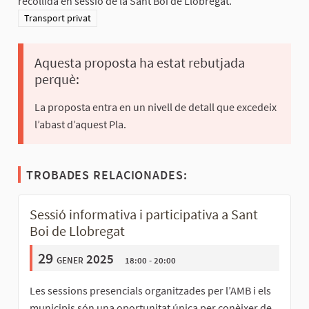
recollida en sessió de la Sant Boi de Llobregat.
Resultats al filtrar per la categoria: Transport privat
Transport privat
Aquesta proposta ha estat rebutjada
perquè:
La proposta entra en un nivell de detall que excedeix
l’abast d’aquest Pla.
TROBADES RELACIONADES:
Sessió informativa i participativa a Sant
Boi de Llobregat
29
gener 2025
18:00 - 20:00
Les sessions presencials organitzades per l’AMB i els
municipis són una oportunitat única per conèixer de