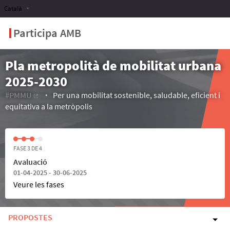
Català
Participa AMB
Pla metropolità de mobilitat urbana
2025-2030
#PMMU
Per una mobilitat sostenible, saludable, eficient i
(Enllaç extern)
equitativa a la metròpolis
FASE 3 DE 4
Avaluació
01-04-2025 - 30-06-2025
Veure les fases
PROPOSTES