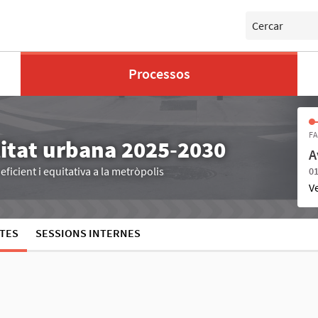
Cercar
Processos
FA
litat urbana 2025-2030
A
ficient i equitativa a la metròpolis
01
V
TES
SESSIONS INTERNES