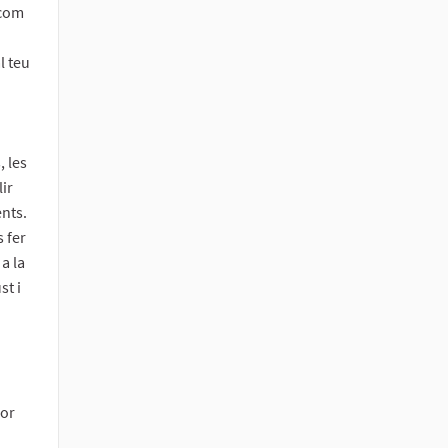
 com
l teu
, les
ir
ents.
 fer
 a la
st i
lor