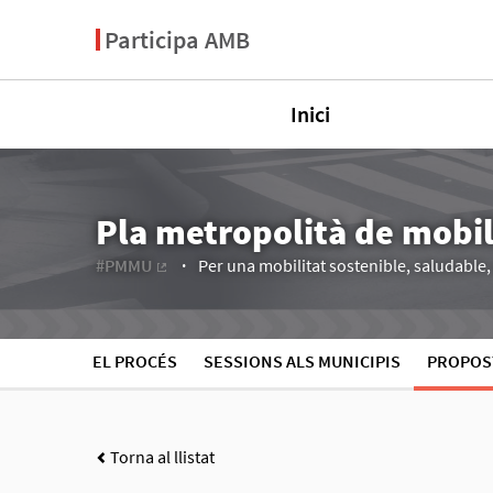
Participa AMB
Inici
Pla metropolità de mobi
#PMMU
Per una mobilitat sostenible, saludable, e
(Enllaç extern)
EL PROCÉS
SESSIONS ALS MUNICIPIS
PROPOS
Torna al llistat