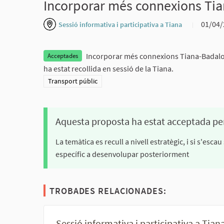
Incorporar més connexions Ti
01/04
Sessió informativa i participativa a Tiana
Incorporar més connexions Tiana-Badalon
Acceptades
ha estat recollida en sessió de la Tiana.
Resultats al filtrar per la categoria: Transport públic
Transport públic
Aquesta proposta ha estat acceptada pe
La temàtica es recull a nivell estratègic, i si s'es
específic a desenvolupar posteriorment
TROBADES RELACIONADES:
Sessió informativa i participativa a Tian