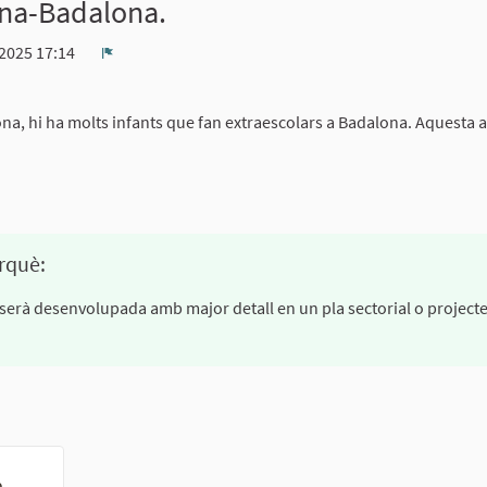
ana-Badalona.
/2025 17:14
Denúncia
a, hi ha molts infants que fan extraescolars a Badalona. Aquesta 
rquè:
cau serà desenvolupada amb major detall en un pla sectorial o project
a