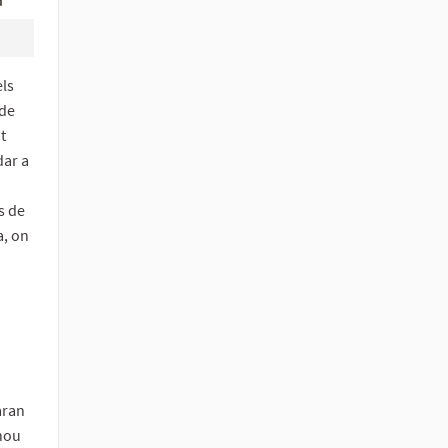
els
 de
t
dar a
s de
a, on
aran
 nou