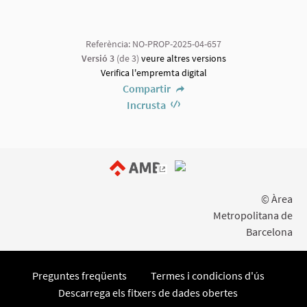
Referència: NO-PROP-2025-04-657
Versió 3
(de 3)
veure altres versions
Verifica l'empremta digital
Compartir
Incrusta
(Enllaç extern)
© Àrea
Metropolitana de
Barcelona
Preguntes freqüents
Termes i condicions d'ús
Descarrega els fitxers de dades obertes