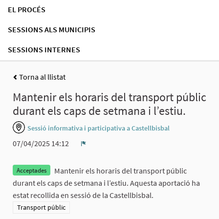
EL PROCÉS
SESSIONS ALS MUNICIPIS
SESSIONS INTERNES
Torna al llistat
Mantenir els horaris del transport públic
durant els caps de setmana i l’estiu.
Sessió informativa i participativa a Castellbisbal
07/04/2025 14:12
Denúncia
Mantenir els horaris del transport públic
Acceptades
durant els caps de setmana i l’estiu. Aquesta aportació ha
estat recollida en sessió de la Castellbisbal.
Resultats al filtrar per la categoria: Transport públic
Transport públic