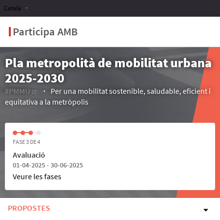
Català
Participa AMB
Pla metropolità de mobilitat urbana
2025-2030
#PMMU
Per una mobilitat sostenible, saludable, eficient i
(Enllaç extern)
equitativa a la metròpolis
FASE 3 DE 4
Avaluació
01-04-2025 - 30-06-2025
Veure les fases
PROPOSTES