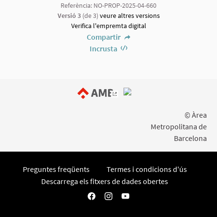
Referència: NO-PROP-2025-04-660
Versió 3
(de 3)
veure altres versions
Verifica l'empremta digital
Compartir
Incrusta
(Enllaç extern)
© Àrea
Metropolitana de
Barcelona
Preguntes freqüents
Termes i condicions d'ús
Descarrega els fitxers de dades obertes
Participa AMB a Facebook
Participa AMB a Instagram
Participa AMB a YouTube