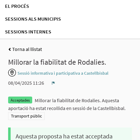
EL PROCÉS
SESSIONS ALS MUNICIPIS
SESSIONS INTERNES
Torna al llistat
Millorar la fiabilitat de Rodalies.
Sessió informativa i participativa a Castellbisbal
08/04/2025 11:26
Denúncia
Millorar la fiabilitat de Rodalies. Aquesta
Acceptades
aportació ha estat recollida en sessió de la Castellbisbal.
Resultats al filtrar per la categoria: Transport públic
Transport públic
Aquesta proposta ha estat acceptada