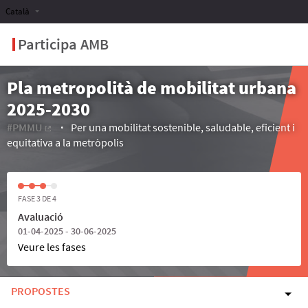
Català
Participa AMB
Pla metropolità de mobilitat urbana
2025-2030
#PMMU
Per una mobilitat sostenible, saludable, eficient i
(Enllaç extern)
equitativa a la metròpolis
FASE 3 DE 4
Avaluació
01-04-2025 - 30-06-2025
Veure les fases
PROPOSTES