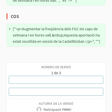
de setmana i en hores vall. ", "es"=>""}
COS
+
["<p>Augmentar la freqüència dels FGC els caps de 
setmana i en hores vall.&nbsp;Aquesta aportació ha 
estat recollida en sessió de la Castellbisbal.</p>", ""]
NÚMERO DE VERSIÓ
1 de 3
MOSTRA TOTES LES VERSIONS
TORNA A LA PROPOSTA
AUTORIA DE LA VERSIÓ
Participació PMMU