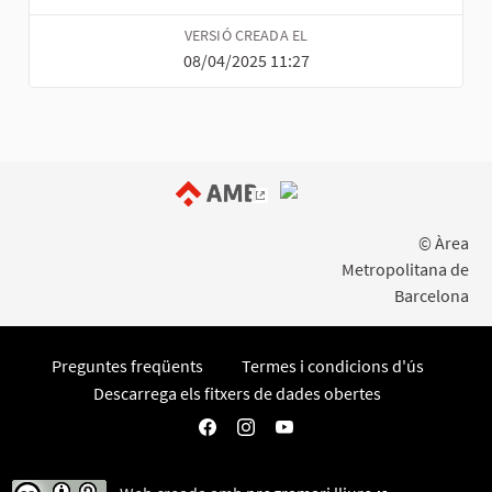
VERSIÓ CREADA EL
08/04/2025 11:27
(Enllaç extern)
© Àrea
Metropolitana de
Barcelona
Preguntes freqüents
Termes i condicions d'ús
Descarrega els fitxers de dades obertes
Participa AMB a Facebook
Participa AMB a Instagram
Participa AMB a YouTube