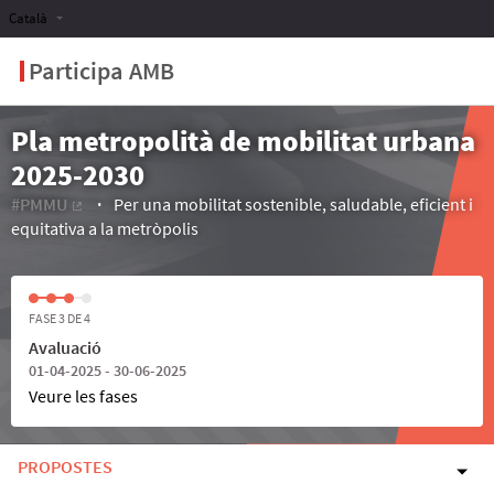
Català
Participa AMB
Pla metropolità de mobilitat urbana
2025-2030
#PMMU
Per una mobilitat sostenible, saludable, eficient i
(Enllaç extern)
equitativa a la metròpolis
FASE 3 DE 4
Avaluació
01-04-2025 - 30-06-2025
Veure les fases
PROPOSTES