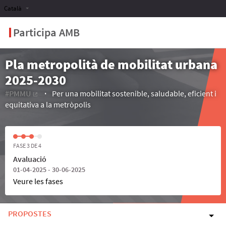
Català
Participa AMB
Pla metropolità de mobilitat urbana
2025-2030
#PMMU
Per una mobilitat sostenible, saludable, eficient i
(Enllaç extern)
equitativa a la metròpolis
FASE 3 DE 4
Avaluació
01-04-2025 - 30-06-2025
Veure les fases
PROPOSTES