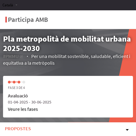
Català
Participa AMB
Pla metropolità de mobilitat urbana
2025-2030
#PMMU
Per una mobilitat sostenible, saludable, eficient i
(Enllaç extern)
equitativa a la metròpolis
FASE 3 DE 4
Avaluació
01-04-2025 - 30-06-2025
Veure les fases
PROPOSTES