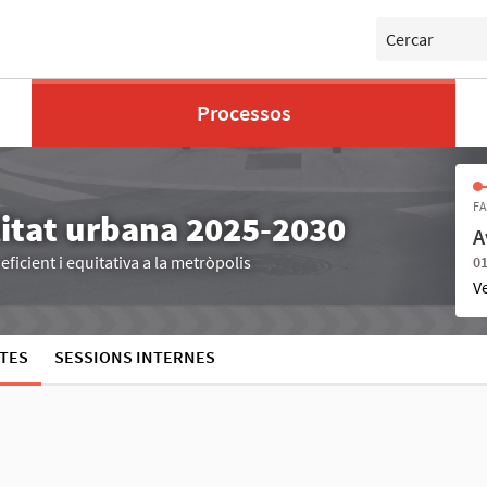
Cercar
Processos
FA
litat urbana 2025-2030
A
ficient i equitativa a la metròpolis
01
V
TES
SESSIONS INTERNES