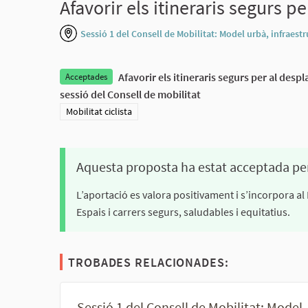
Afavorir els itineraris segurs p
Sessió 1 del Consell de Mobilitat: Model urbà, infraest
Afavorir els itineraris segurs per al desp
Acceptades
sessió del Consell de mobilitat
Resultats al filtrar per la categoria: Mobilitat ciclista
Mobilitat ciclista
Aquesta proposta ha estat acceptada pe
L’aportació es valora positivament i s’incorpora al
Espais i carrers segurs, saludables i equitatius.
TROBADES RELACIONADES:
Sessió 1 del Consell de Mobilitat: Model