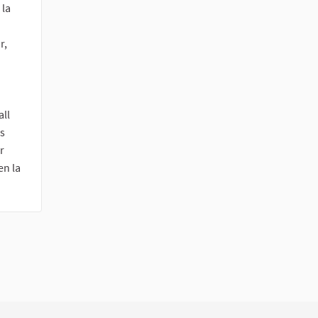
 la
r,
all
es
r
en la