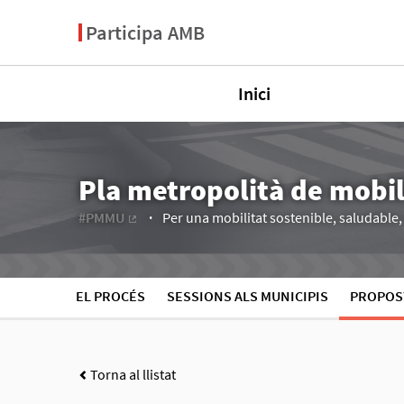
Participa AMB
Inici
Pla metropolità de mobi
#PMMU
Per una mobilitat sostenible, saludable, e
(Enllaç extern)
EL PROCÉS
SESSIONS ALS MUNICIPIS
PROPOS
Torna al llistat