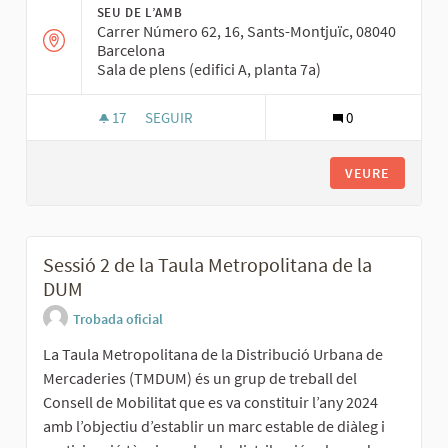
SEU DE L’AMB
Carrer Número 62, 16, Sants-Montjuïc, 08040
Barcelona
Sala de plens (edifici A, planta 7a)
17
17 SEGUIDORES
SEGUIR
0
SESSIÓ 3 DEL CONSELL DE MOBILITAT: TRANSP
VEURE
Sessió 2 de la Taula Metropolitana de la
DUM
Trobada oficial
La Taula Metropolitana de la Distribució Urbana de
Mercaderies (TMDUM) és un grup de treball del
Consell de Mobilitat que es va constituir l’any 2024
amb l’objectiu d’establir un marc estable de diàleg i