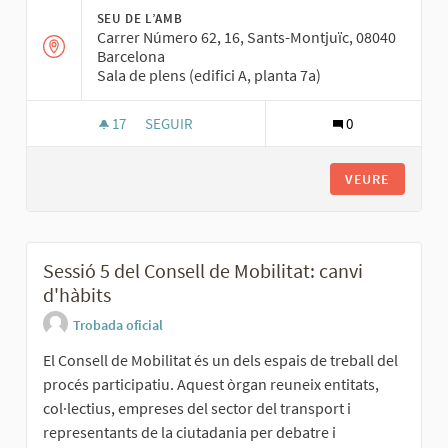
SEU DE L’AMB
Carrer Número 62, 16, Sants-Montjuïc, 08040
Barcelona
Sala de plens (edifici A, planta 7a)
17
17 SEGUIDORES
SEGUIR
0
SESSIÓ TÈCNICA PARTICIPATIVA DEL PROCÉS D
VEURE
Sessió 5 del Consell de Mobilitat: canvi
d'hàbits
Trobada oficial
El Consell de Mobilitat és un dels espais de treball del
procés participatiu. Aquest òrgan reuneix entitats,
col·lectius, empreses del sector del transport i
representants de la ciutadania per debatre i