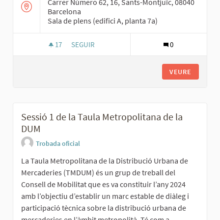
Carrer Número 62, 16, Sants-Montjuïc, 08040
Barcelona
Sala de plens (edifici A, planta 7a)
17
17 SEGUIDORES
SEGUIR
0
SESSIÓ 2 DEL CONSELL DE MOBILITAT: CARRERS
VEURE
Sessió 1 de la Taula Metropolitana de la
DUM
Trobada oficial
La Taula Metropolitana de la Distribució Urbana de
Mercaderies (TMDUM) és un grup de treball del
Consell de Mobilitat que es va constituir l’any 2024
amb l’objectiu d’establir un marc estable de diàleg i
participació tècnica sobre la distribució urbana de
mercaderies en l’àmbit metropolità. Té com a