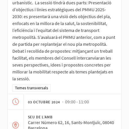
urbanístic. La sessió tindrà dues parts: Presentació
d’objectius i línies estratègiques del PMMU 2025-
2030: es presentarà una visió dels objectius del pla,
enfocats en la millora de la salut, la sostenibilitat,
l’eficiència i l’equitat del sistema de transport
metropolità. S’avaluarà el PMMU anterior, com a punt
de partida per replantejar el nou pla metropolità.
Debat i recollida de propostes: mitjançant un treball
facilitat, els membres del Consell intercanviaran les
seves perspectives, idees i propostes concretes per
millorar la mobilitat respecte als temes plantejats en
la sessió.
Resultats al filtrar per la categoria: Temes transversals
Temes transversals
· 09:00 - 11:00
03 OCTUBRE 2024
SEU DE L’AMB
Carrer Número 62, 16, Sants-Montjuïc, 08040
Barcelona