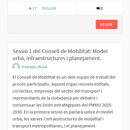
17
17 SEGUIDORES
SEGUIR
0
SESSIÓ 1 DE LA TAULA METROPOLITANA DE LA 
VEURE
Sessió 1 del Consell de Mobilitat: Model
urbà, infraestructures i planejament.
Trobada oficial
El Consell de Mobilitat és un dels espais de treball del
procés participatiu. Aquest òrgan reuneix entitats,
col·lectius, empreses del sector del transport i
representants de la ciutadania per debatre i
consensuar les línies estratègiques del PMMU 2025-
2030. En la primera sessió es parlarà sobre el model
urbà, les xarxes i infraestructures de mobilitat i
transport metropolitanes, i el planejament