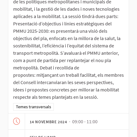
de les polítiques metropolitanes i municipals de
mobilitat, i la gestió de les dades i noves tecnologies
aplicades a la mobilitat. La sessió tindrà dues parts:
Presentació d’objectius i línies estratègiques del
PMMU 2025-2030: es presentarà una visió dels
objectius del pla, enfocats en la millora de la salut, la
sostenibilitat, l’eficiència i l’equitat del sistema de
transport metropolità. S’avaluarà el PMMU anterior,
com a punt de partida per replantejar el nou pla
metropolità. Debat i recollida de
propostes: mitjançant un treball facilitat, els membres
del Consell intercanviaran les seves perspectives,
idees i propostes concretes per millorar la mobilitat
respecte als temes plantejats en la sessió.
Resultats al filtrar per la categoria: Temes transversals
Temes transversals
· 09:00 - 11:00
14 NOVEMBRE 2024