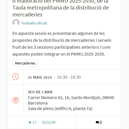
d'elaboració del PMMU 2025-2030, de la
Taula metropolitana de la distribució de
mercaderies
Trobada oficial
En aquesta sessió es presentaran algunes de les
propostes de la distribució de mercaderies i serveis
fruit de les 3 sessions participatives anteriors i com
aquestes poden integrar en el PMMU 2025-2030.
Resultats al filtrar per la categoria: Mercaderies
Mercaderies
· 16:30 - 18:30
21 MAIG 2025
SEU DE L’AMB
Carrer Número 62, 16, Sants-Montjuïc, 08040
Barcelona
Sala de plens (edifici A, planta 7a)
17
17 SEGUIDORES
SEGUIR
0
SESSIÓ TÈCNICA DE RETORN DEL PROCÉS D'ELA