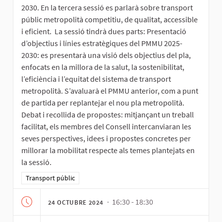
2030. En la tercera sessió es parlarà sobre transport
públic metropolità competitiu, de qualitat, accessible
i eficient. La sessió tindrà dues parts: Presentació
d’objectius i línies estratègiques del PMMU 2025-
2030: es presentarà una visió dels objectius del pla,
enfocats en la millora de la salut, la sostenibilitat,
l’eficiència i l’equitat del sistema de transport
metropolità. S’avaluarà el PMMU anterior, com a punt
de partida per replantejar el nou pla metropolità.
Debat i recollida de propostes: mitjançant un treball
facilitat, els membres del Consell intercanviaran les
seves perspectives, idees i propostes concretes per
millorar la mobilitat respecte als temes plantejats en
la sessió.
Resultats al filtrar per la categoria: Transport públic
Transport públic
· 16:30 - 18:30
24 OCTUBRE 2024