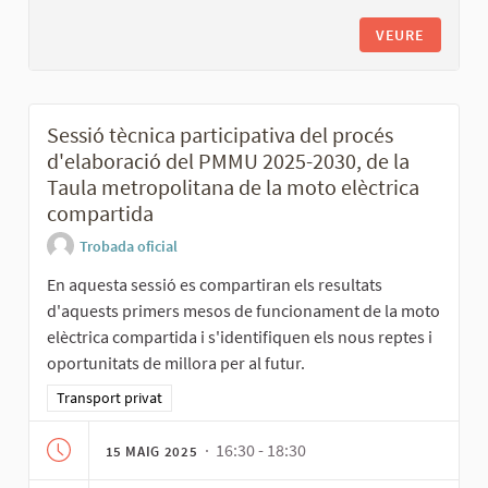
VEURE
Sessió tècnica participativa del procés
d'elaboració del PMMU 2025-2030, de la
Taula metropolitana de la moto elèctrica
compartida
Trobada oficial
En aquesta sessió es compartiran els resultats
d'aquests primers mesos de funcionament de la moto
elèctrica compartida i s'identifiquen els nous reptes i
oportunitats de millora per al futur.
Resultats al filtrar per la categoria: Transport privat
Transport privat
· 16:30 - 18:30
15 MAIG 2025