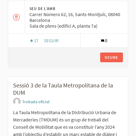
SEU DE L’AMB
Carrer Número 62, 16, Sants-Montjuïc, 08040
Barcelona
Sala de plens (edifici A, planta 7a)
17
17 SEGUIDORES
SEGUIR
0
SESSIÓ 5 DEL CONSELL DE MOBILITAT: CANVI D'
VEURE
Sessió 3 de la Taula Metropolitana de la
DUM
Trobada oficial
La Taula Metropolitana de la Distribució Urbana de
Mercaderies (TMDUM) és un grup de treball del
Consell de Mobilitat que es va constituir l’any 2024
amb l’objectiu d’establir un marc estable de diàleg i