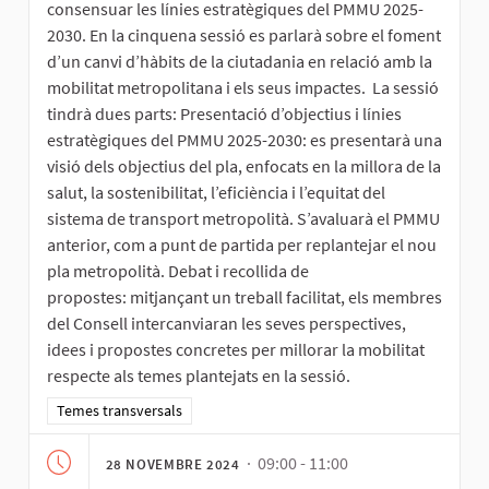
consensuar les línies estratègiques del PMMU 2025-
2030. En la cinquena sessió es parlarà sobre el foment
d’un canvi d’hàbits de la ciutadania en relació amb la
mobilitat metropolitana i els seus impactes. La sessió
tindrà dues parts: Presentació d’objectius i línies
estratègiques del PMMU 2025-2030: es presentarà una
visió dels objectius del pla, enfocats en la millora de la
salut, la sostenibilitat, l’eficiència i l’equitat del
sistema de transport metropolità. S’avaluarà el PMMU
anterior, com a punt de partida per replantejar el nou
pla metropolità. Debat i recollida de
propostes: mitjançant un treball facilitat, els membres
del Consell intercanviaran les seves perspectives,
idees i propostes concretes per millorar la mobilitat
respecte als temes plantejats en la sessió.
Resultats al filtrar per la categoria: Temes transversals
Temes transversals
· 09:00 - 11:00
28 NOVEMBRE 2024