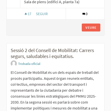
Sala de plens (edifici A, planta 7a)
17
17 SEGUIDORES
SEGUIR
0
SESSIÓ 2 DE LA TAULA METROPOLITANA DE LA 
VEURE
Sessió 2 del Consell de Mobilitat: Carrers
segurs, saludables i equitatius.
Trobada oficial
El Consell de Mobilitat és un dels espais de treball del
procés participatiu. Aquest òrgan reuneix entitats,
col·lectius, empreses del sector del transport i
representants de la ciutadania per debatre i
consensuar les línies estratègiques del PMMU 2025-
2030. En la segona sessió es parlarà sobre com
implementar polítiques i mesures de mobilitat a una