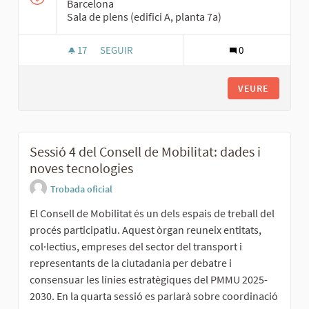
Barcelona
Sala de plens (edifici A, planta 7a)
17
17 SEGUIDORES
SEGUIR
0
SESSIÓ 3 DE LA TAULA METROPOLITANA DE LA 
VEURE
Sessió 4 del Consell de Mobilitat: dades i
noves tecnologies
Trobada oficial
El Consell de Mobilitat és un dels espais de treball del
procés participatiu. Aquest òrgan reuneix entitats,
col·lectius, empreses del sector del transport i
representants de la ciutadania per debatre i
consensuar les línies estratègiques del PMMU 2025-
2030. En la quarta sessió es parlarà sobre coordinació