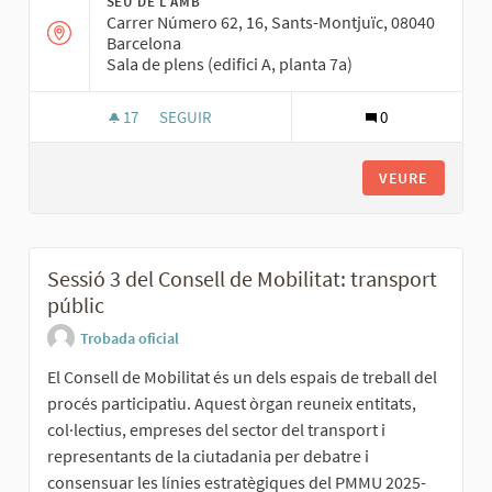
SEU DE L’AMB
Carrer Número 62, 16, Sants-Montjuïc, 08040
Barcelona
Sala de plens (edifici A, planta 7a)
17
17 SEGUIDORES
SEGUIR
0
SESSIÓ 4 DEL CONSELL DE MOBILITAT: DADES 
VEURE
Sessió 3 del Consell de Mobilitat: transport
públic
Trobada oficial
El Consell de Mobilitat és un dels espais de treball del
procés participatiu. Aquest òrgan reuneix entitats,
col·lectius, empreses del sector del transport i
representants de la ciutadania per debatre i
consensuar les línies estratègiques del PMMU 2025-