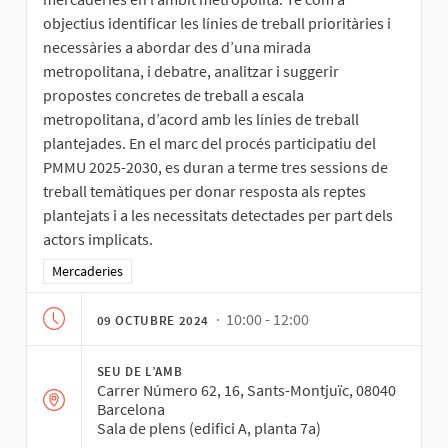
objectius identificar les línies de treball prioritàries i
necessàries a abordar des d’una mirada
metropolitana, i debatre, analitzar i suggerir
propostes concretes de treball a escala
metropolitana, d’acord amb les línies de treball
plantejades. En el marc del procés participatiu del
PMMU 2025-2030, es duran a terme tres sessions de
treball temàtiques per donar resposta als reptes
plantejats i a les necessitats detectades per part dels
actors implicats.
Resultats al filtrar per la categoria: Mercaderies
Mercaderies
· 10:00 - 12:00
09 OCTUBRE 2024
SEU DE L’AMB
Carrer Número 62, 16, Sants-Montjuïc, 08040
Barcelona
Sala de plens (edifici A, planta 7a)