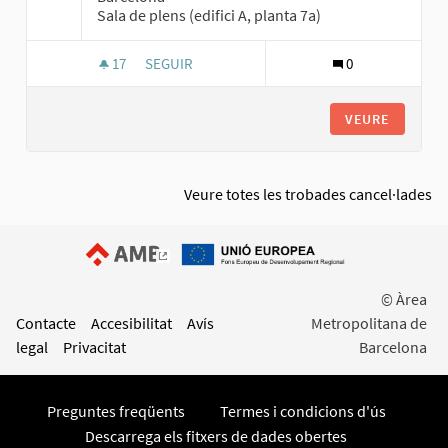
Sala de plens (edifici A, planta 7a)
17
17 SEGUIDORES
SEGUIR
0
SESSIÓ 1 DEL CONSELL DE MOBILITAT: MODEL 
VEURE
Veure totes les trobades cancel·lades
(Enllaç extern)
© Àrea
Contacte
Accesibilitat
Avís
Metropolitana de
legal
Privacitat
Barcelona
Preguntes freqüents
Termes i condicions d'ús
Descarrega els fitxers de dades obertes