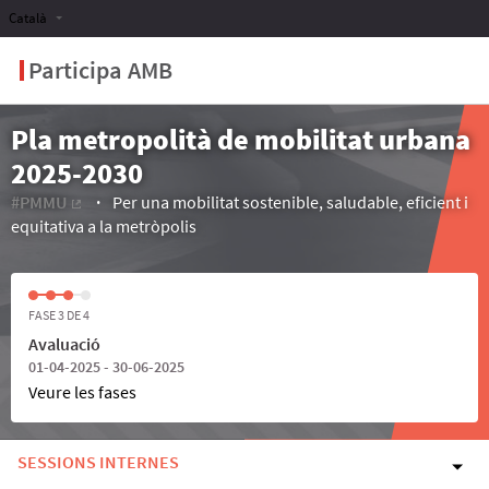
Català
Participa AMB
Pla metropolità de mobilitat urbana
2025-2030
#PMMU
Per una mobilitat sostenible, saludable, eficient i
(Enllaç extern)
equitativa a la metròpolis
FASE 3 DE 4
Avaluació
01-04-2025 - 30-06-2025
Veure les fases
SESSIONS INTERNES