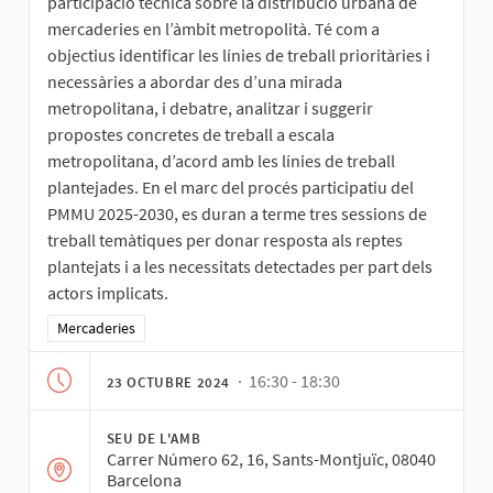
participació tècnica sobre la distribució urbana de
mercaderies en l’àmbit metropolità. Té com a
objectius identificar les línies de treball prioritàries i
necessàries a abordar des d’una mirada
metropolitana, i debatre, analitzar i suggerir
propostes concretes de treball a escala
metropolitana, d’acord amb les línies de treball
plantejades. En el marc del procés participatiu del
PMMU 2025-2030, es duran a terme tres sessions de
treball temàtiques per donar resposta als reptes
plantejats i a les necessitats detectades per part dels
actors implicats.
Resultats al filtrar per la categoria: Mercaderies
Mercaderies
· 16:30 - 18:30
23 OCTUBRE 2024
SEU DE L'AMB
Carrer Número 62, 16, Sants-Montjuïc, 08040
Barcelona