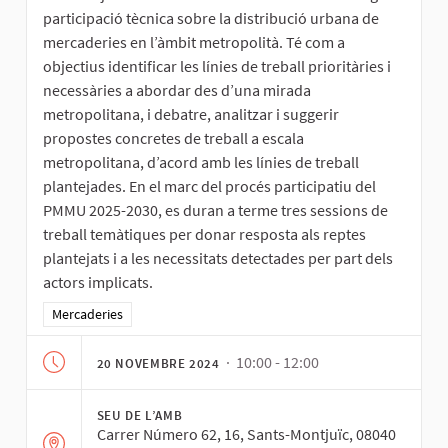
participació tècnica sobre la distribució urbana de
mercaderies en l’àmbit metropolità. Té com a
objectius identificar les línies de treball prioritàries i
necessàries a abordar des d’una mirada
metropolitana, i debatre, analitzar i suggerir
propostes concretes de treball a escala
metropolitana, d’acord amb les línies de treball
plantejades. En el marc del procés participatiu del
PMMU 2025-2030, es duran a terme tres sessions de
treball temàtiques per donar resposta als reptes
plantejats i a les necessitats detectades per part dels
actors implicats.
Resultats al filtrar per la categoria: Mercaderies
Mercaderies
· 10:00 - 12:00
20 NOVEMBRE 2024
SEU DE L’AMB
Carrer Número 62, 16, Sants-Montjuïc, 08040