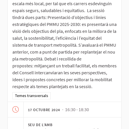
escala més local, per tal que els carrers esdevinguin
espais segurs, saludables i equitatius. La sessió
tindrà dues parts: Presentació d’objectius i línies
estratègiques del PMMU 2025-2030: es presentarà una
visió dels objectius del pla, enfocats en la millora de la
salut, la sostenibilitat, l’eficiència i l’equitat del
sistema de transport metropolità. S’avaluarà el PMMU
anterior, com a punt de partida per replantejar el nou
pla metropolità. Debat i recollida de
propostes: mitjançant un treball facilitat, els membres
del Consell intercanviaran les seves perspectives,
idees i propostes concretes per millorar la mobilitat
respecte als temes plantejats en la sessió.
Resultats al filtrar per la categoria: Temes transversals
Temes transversals
· 16:30 - 18:30
17 OCTUBRE 2024
SEU DE L'AMB