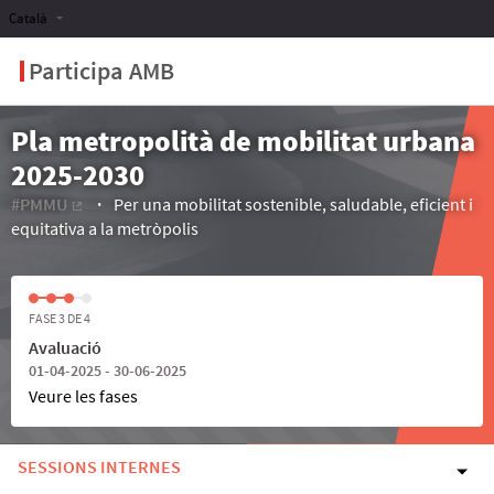
Català
Participa AMB
Pla metropolità de mobilitat urbana
2025-2030
#PMMU
Per una mobilitat sostenible, saludable, eficient i
(Enllaç extern)
equitativa a la metròpolis
FASE 3 DE 4
Avaluació
01-04-2025 - 30-06-2025
Veure les fases
SESSIONS INTERNES